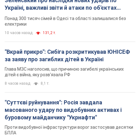
Зеленський про наслідки нових ударів по
Україні, важливі звіти й атаки по об'єктах
ворога. Відео
Понад 300 тисяч сімей в Одесі та області залишалися без
електрики
10 часов назад
131,2 т.
"Вкрай прикро": Сибіга розкритикував ЮНІСЕФ
за заяву про загиблих дітей в Україні
Глава МЗС наголосив, що причиною загибелі українських
дітей є війна, яку розв'язала РФ
8 часов назад
8,1 т.
"Суттєві руйнування": Росія завдала
масованого удару по видобувних активах і
буровому майданчику "Укрнафти"
Проти видобувної інфраструктури ворог застосував десятки
БПЛА