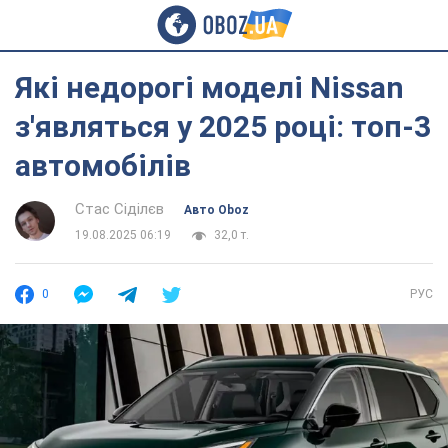
Які недорогі моделі Nissan
з'являться у 2025 році: топ-3
автомобілів
Стас Сіділєв
Авто Oboz
19.08.2025 06:19
32,0 т.
0
РУС