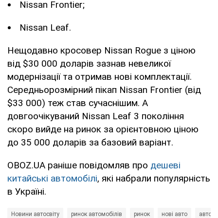
Nissan Frontier;
Nissan Leaf.
Нещодавно кросовер Nissan Rogue з ціною
від $30 000 доларів зазнав невеликої
модернізації та отримав нові комплектації.
Середньорозмірний пікап Nissan Frontier (від
$33 000) теж став сучаснішим. А
довгоочікуваний Nissan Leaf 3 покоління
скоро вийде на ринок за орієнтовною ціною
до 35 000 доларів за базовий варіант.
OBOZ.UA раніше повідомляв про
дешеві
китайські автомобілі
, які набрали популярність
в Україні.
Новини автосвіту
ринок автомобілів
ринок
нові авто
авто