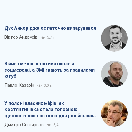
Дух Анкоріджа остаточно випарувався
Віктор Андрусів
5,7 т.
Війна і медіа: політика пішла в
соцмережі, а ЗМІ грають за правилами
ютуб
Павло Казарін
3,0 т.
У полоні власних міфів: як
Костянтинівка стала головною
ідеологічною пасткою для російських
окупантів
Дмитро Снєгирьов
6,4 т.