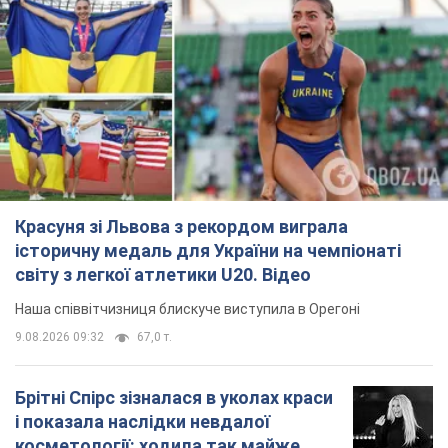
Красуня зі Львова з рекордом виграла
історичну медаль для України на чемпіонаті
світу з легкої атлетики U20. Відео
Наша співвітчизниця блискуче виступила в Орегоні
9.08.2026 09:32
67,0 т.
Брітні Спірс зізналася в уколах краси
і показала наслідки невдалої
косметології: ходила так майже