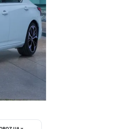
 OBOZ.UA у