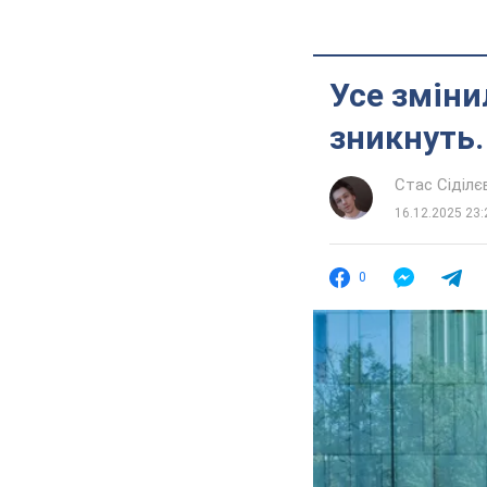
Усе зміни
зникнуть.
Стас Сіділє
16.12.2025 23:
0