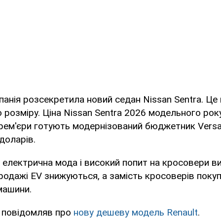
нія розсекретила новий седан Nissan Sentra. Це
розміру. Ціна Nissan Sentra 2026 модельного рок
рем'єри готують модернізований бюджетник Versa
доларів.
 електрична мода і високий попит на кросовери ви
родажі EV знижуються, а замість кросоверів поку
машини.
 повідомляв про
нову дешеву модель Renault
.