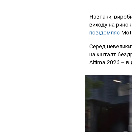
Навпаки, виробн
виходу на ринок
повідомляє
Moto
Серед невеликих
на кшталт бездр
Altima 2026 – ві