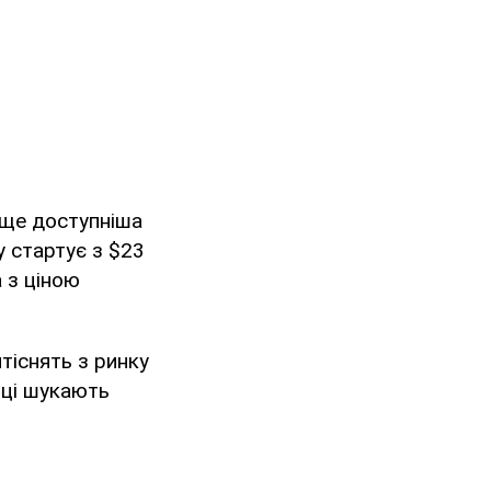
 ще доступніша
у стартує з $23
 з ціною
тіснять з ринку
пці шукають