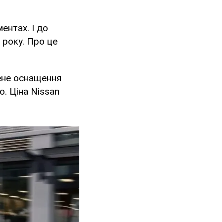
ентах. І до
 року. Про це
ене оснащення
. Ціна Nissan