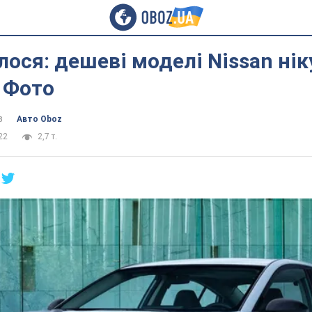
лося: дешеві моделі Nissan нік
 Фото
в
Авто Oboz
22
2,7 т.