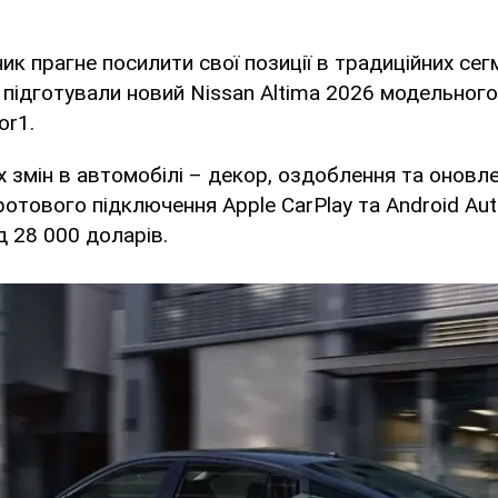
ик прагне посилити свої позиції в традиційних сегм
 підготували новий Nissan Altima 2026 модельного
r1.
 змін в автомобілі – декор, оздоблення та оновл
отового підключення Apple CarPlay та Android Auto
д 28 000 доларів.