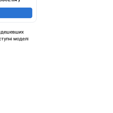
айдешевших
ступні моделі