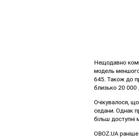
Нещодавно компа
модель меншого 
645. Також до п
близько 20 000 
Очікувалося, що
седани. Однак п
більш доступні 
OBOZ.UA раніше