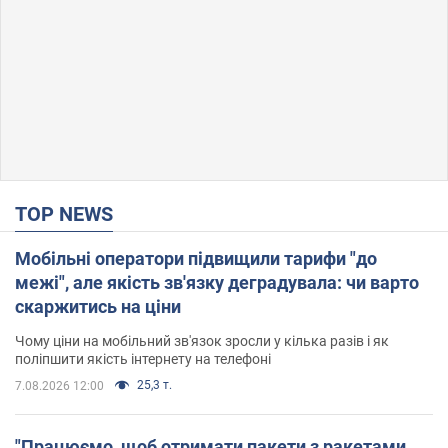
TOP NEWS
Мобільні оператори підвищили тарифи "до
межі", але якість зв'язку деградувала: чи варто
скаржитись на ціни
Чому ціни на мобільний зв'язок зросли у кілька разів і як
поліпшити якість інтернету на телефоні
25,3 т.
7.08.2026 12:00
"Працюємо, щоб отримати пакети з ракетами