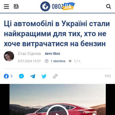
Ці автомобілі в Україні стали
найкращими для тих, хто не
хоче витрачатися на бензин
Стас Сіділєв
Авто Oboz
8.07.2024 16:57
1 хвилина
1,1 т.
0
РУС