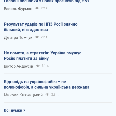
Головні висновки з нових прогнозів від НБУ
Василь Фурман
2,2 т.
Результат ударів по НПЗ Росії значно
більший, ніж здається
Дмитро Томчук
2,2 т.
Не помста, а стратегія: Україна змушує
Росію платити за війну
Віктор Андрусів
3,1 т.
Відповідь на українофобію – не
полонофобія, а сильна українська держава
Микола Княжицький
2,3 т.
Всі думки