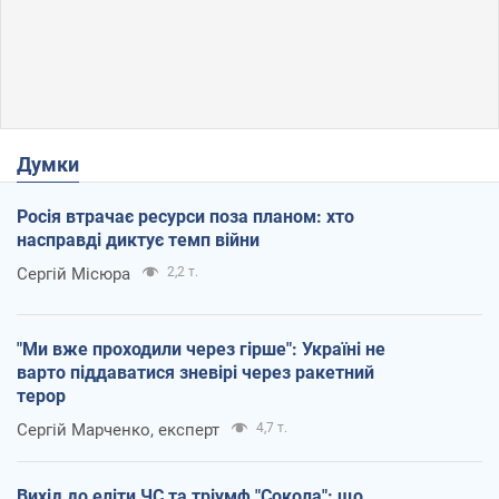
Думки
Росія втрачає ресурси поза планом: хто
насправді диктує темп війни
Сергій Місюра
2,2 т.
"Ми вже проходили через гірше": Україні не
варто піддаватися зневірі через ракетний
терор
Сергій Марченко, експерт
4,7 т.
Вихід до еліти ЧС та тріумф "Сокола": що