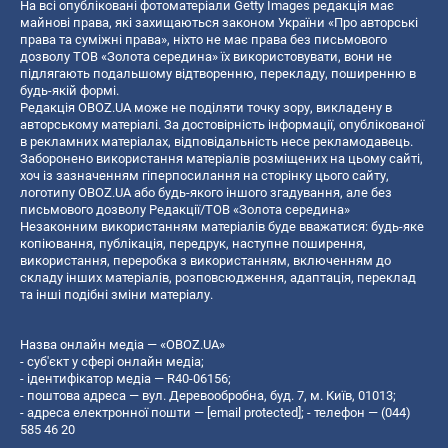
На всі опубліковані фотоматеріали Getty Images редакція має
майнові права, які захищаються законом України «Про авторські
права та суміжні права», ніхто не має права без письмового
дозволу ТОВ «Золота середина» їх використовувати, вони не
підлягають подальшому відтворенню, перекладу, поширенню в
будь-якій формі.
Редакція OBOZ.UA може не поділяти точку зору, викладену в
авторському матеріалі. За достовірність інформації, опублікованої
в рекламних матеріалах, відповідальність несе рекламодавець.
Заборонено використання матеріалів розміщених на цьому сайті,
хоч із зазначенням гіперпосилання на сторінку цього сайту,
логотипу OBOZ.UA або будь-якого іншого згадування, але без
письмового дозволу Редакції/ТОВ «Золота середина»
Незаконним використанням матеріалів буде вважатися: будь-яке
копiювання, публiкацiя, передрук, наступне поширення,
використання, переробка з використанням, включенням до
складу інших матеріалів, розповсюдження, адаптація, переклад
та інші подібні зміни матеріалу.
Назва онлайн медіа — «OBOZ.UA»
- суб'єкт у сфері онлайн медіа;
- ідентифікатор медіа — R40-06156;
- поштова адреса — вул. Деревообробна, буд. 7, м. Київ, 01013;
- адреса електронної пошти —
[email protected]
; - телефон — (044)
585 46 20