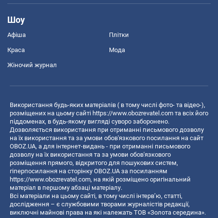
Шоу
Афіша
Плітки
Краса
Мода
Жіночий журнал
Використання будь-яких матеріалів ( в тому числі фото- та відео-),
розміщених на цьому сайті
https://www.obozrevatel.com
та всіх його
піддоменах, в будь-якому вигляді суворо заборонено.
Дозволяється використання при отриманні письмового дозволу
на їх використання та за умови обов'язкового посилання на сайт
OBOZ.UA, а для інтернет-видань - при отриманні письмового
дозволу на їх використання та за умови обов'язкового
розміщення прямого, відкритого для пошукових систем,
гіперпосилання на сторінку OBOZ.UA за посиланням
https://www.obozrevatel.com
, на якій розміщено оригінальний
матеріал в першому абзаці матеріалу.
Всі матеріали на цьому сайті, в тому числі інтерв’ю, статті,
дослідження – є службовими творами журналістів редакції,
виключні майнові права на які належать ТОВ «Золота середина».