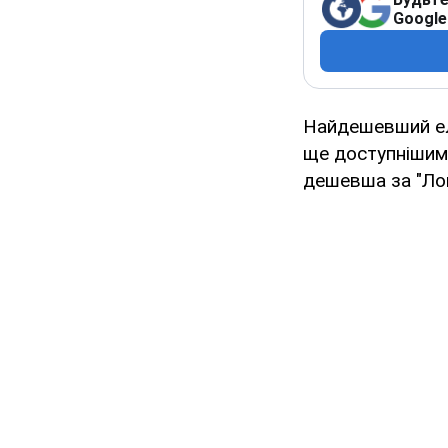
Google
Найдешевший ел
ще доступнішим.
дешевша за "Лог