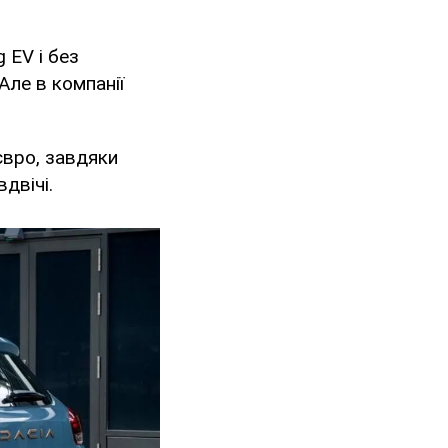
 EV і без
ле в компанії
євро, завдяки
двічі.