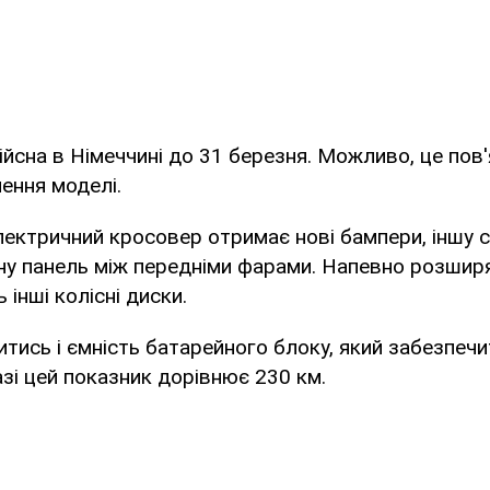
ійсна в Німеччині до 31 березня. Можливо, це пов'
ення моделі.
ектричний кросовер отримає нові бампери, іншу с
у панель між передніми фарами. Напевно розширя
інші колісні диски.
тись і ємність батарейного блоку, який забезпеч
азі цей показник дорівнює 230 км.