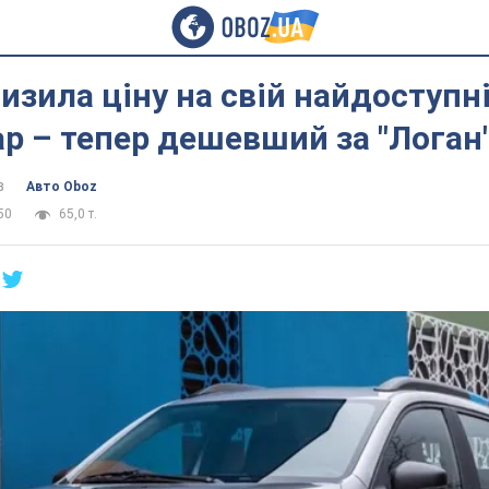
низила ціну на свій найдоступ
р – тепер дешевший за "Логан
в
Авто Oboz
50
65,0 т.