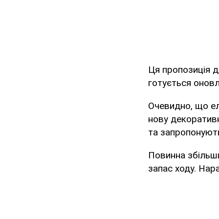
Ця пропозиція д
готується оновл
Очевидно, що ел
нову декоративн
та запропонують 
Повинна збільши
запас ходу. Нар