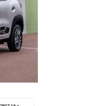
 OBOZ.UA у