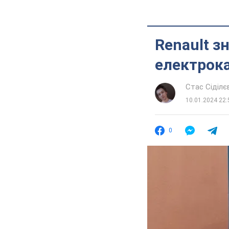
Renault з
електрока
Стас Сіділє
10.01.2024 22:
0