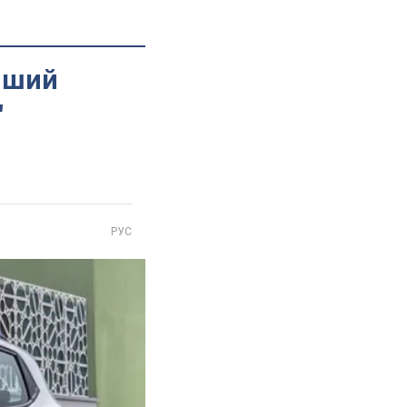
ніший
"
РУС