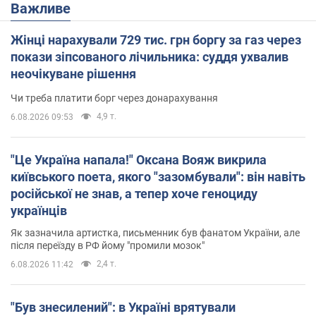
Важливе
Жінці нарахували 729 тис. грн боргу за газ через
покази зіпсованого лічильника: суддя ухвалив
неочікуване рішення
Чи треба платити борг через донарахування
4,9 т.
6.08.2026 09:53
"Це Україна напала!" Оксана Вояж викрила
київського поета, якого "зазомбували": він навіть
російської не знав, а тепер хоче геноциду
українців
Як зазначила артистка, письменник був фанатом України, але
після переїзду в РФ йому "промили мозок"
2,4 т.
6.08.2026 11:42
"Був знесилений": в Україні врятували