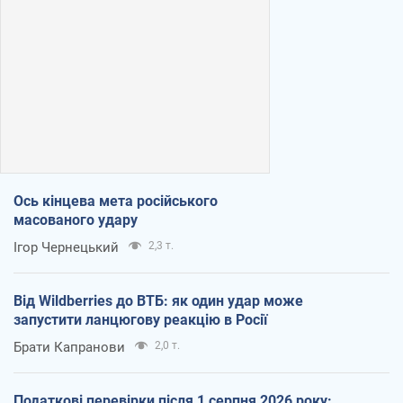
Ось кінцева мета російського
масованого удару
Ігор Чернецький
2,3 т.
Від Wildberries до ВТБ: як один удар може
запустити ланцюгову реакцію в Росії
Брати Капранови
2,0 т.
Податкові перевірки після 1 серпня 2026 року: