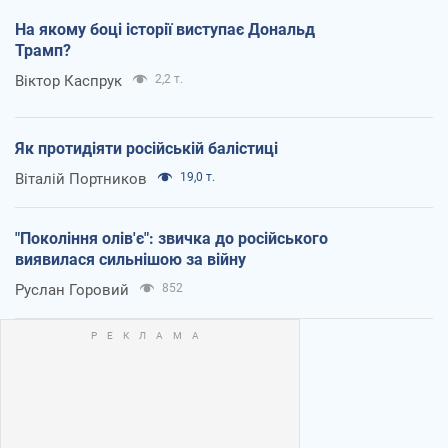
На якому боці історії виступає Дональд
Трамп?
Віктор Каспрук
2,2 т.
Як протидіяти російській балістиці
Віталій Портников
19,0 т.
"Покоління олів'є": звичка до російського
виявилася сильнішою за війну
Руслан Горовий
852