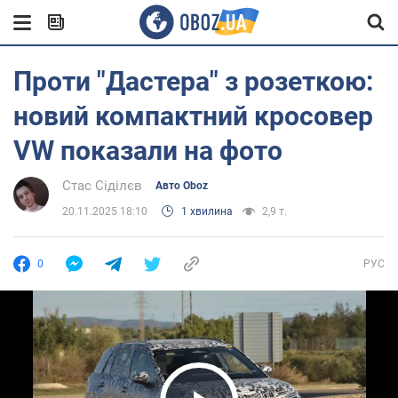
Проти "Дастера" з розеткою:
новий компактний кросовер
VW показали на фото
Стас Сіділєв
Авто Oboz
20.11.2025 18:10
1 хвилина
2,9 т.
0
РУС