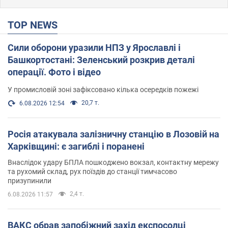
TOP NEWS
Сили оборони уразили НПЗ у Ярославлі і
Башкортостані: Зеленський розкрив деталі
операції. Фото і відео
У промисловій зоні зафіксовано кілька осередків пожежі
20,7 т.
6.08.2026 12:54
Росія атакувала залізничну станцію в Лозовій на
Харківщині: є загиблі і поранені
Внаслідок удару БПЛА пошкоджено вокзал, контактну мережу
та рухомий склад, рух поїздів до станції тимчасово
призупинили
2,4 т.
6.08.2026 11:57
ВАКС обрав запобіжний захід експосолці