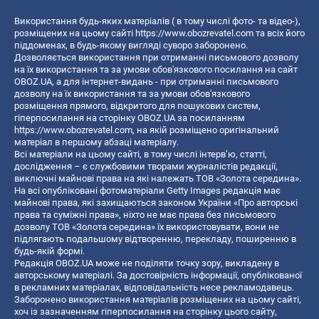
Використання будь-яких матеріалів ( в тому числі фото- та відео-),
розміщених на цьому сайті
https://www.obozrevatel.com
та всіх його
піддоменах, в будь-якому вигляді суворо заборонено.
Дозволяється використання при отриманні письмового дозволу
на їх використання та за умови обов'язкового посилання на сайт
OBOZ.UA, а для інтернет-видань - при отриманні письмового
дозволу на їх використання та за умови обов'язкового
розміщення прямого, відкритого для пошукових систем,
гіперпосилання на сторінку OBOZ.UA за посиланням
https://www.obozrevatel.com
, на якій розміщено оригінальний
матеріал в першому абзаці матеріалу.
Всі матеріали на цьому сайті, в тому числі інтерв’ю, статті,
дослідження – є службовими творами журналістів редакції,
виключні майнові права на які належать ТОВ «Золота середина».
На всі опубліковані фотоматеріали Getty Images редакція має
майнові права, які захищаються законом України «Про авторські
права та суміжні права», ніхто не має права без письмового
дозволу ТОВ «Золота середина» їх використовувати, вони не
підлягають подальшому відтворенню, перекладу, поширенню в
будь-якій формі.
Редакція OBOZ.UA може не поділяти точку зору, викладену в
авторському матеріалі. За достовірність інформації, опублікованої
в рекламних матеріалах, відповідальність несе рекламодавець.
Заборонено використання матеріалів розміщених на цьому сайті,
хоч із зазначенням гіперпосилання на сторінку цього сайту,