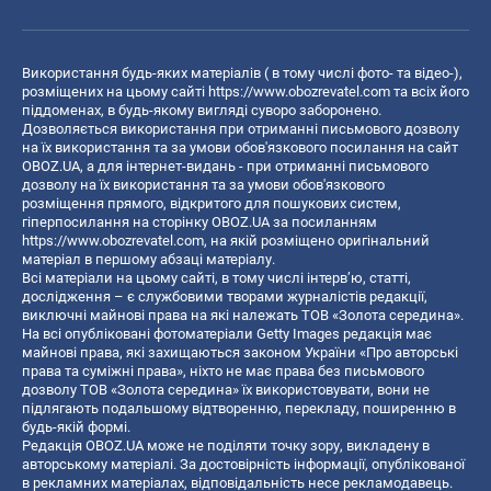
Використання будь-яких матеріалів ( в тому числі фото- та відео-),
розміщених на цьому сайті
https://www.obozrevatel.com
та всіх його
піддоменах, в будь-якому вигляді суворо заборонено.
Дозволяється використання при отриманні письмового дозволу
на їх використання та за умови обов'язкового посилання на сайт
OBOZ.UA, а для інтернет-видань - при отриманні письмового
дозволу на їх використання та за умови обов'язкового
розміщення прямого, відкритого для пошукових систем,
гіперпосилання на сторінку OBOZ.UA за посиланням
https://www.obozrevatel.com
, на якій розміщено оригінальний
матеріал в першому абзаці матеріалу.
Всі матеріали на цьому сайті, в тому числі інтерв’ю, статті,
дослідження – є службовими творами журналістів редакції,
виключні майнові права на які належать ТОВ «Золота середина».
На всі опубліковані фотоматеріали Getty Images редакція має
майнові права, які захищаються законом України «Про авторські
права та суміжні права», ніхто не має права без письмового
дозволу ТОВ «Золота середина» їх використовувати, вони не
підлягають подальшому відтворенню, перекладу, поширенню в
будь-якій формі.
Редакція OBOZ.UA може не поділяти точку зору, викладену в
авторському матеріалі. За достовірність інформації, опублікованої
в рекламних матеріалах, відповідальність несе рекламодавець.