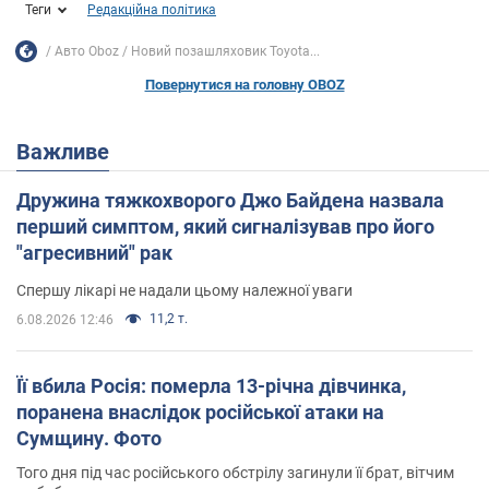
Теги
Редакційна політика
Авто Oboz
Новий позашляховик Toyota...
Повернутися на головну OBOZ
Важливе
Дружина тяжкохворого Джо Байдена назвала
перший симптом, який сигналізував про його
"агресивний" рак
Спершу лікарі не надали цьому належної уваги
11,2 т.
6.08.2026 12:46
Її вбила Росія: померла 13-річна дівчинка,
поранена внаслідок російської атаки на
Сумщину. Фото
Того дня під час російського обстрілу загинули її брат, вітчим