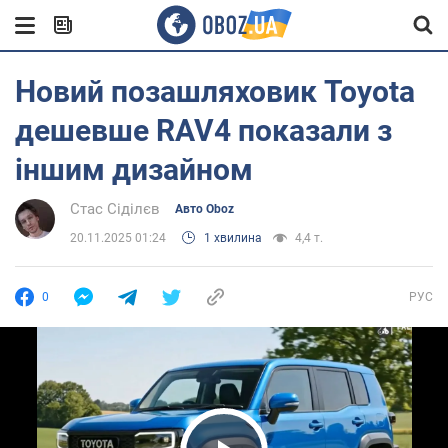
Новий позашляховик Toyota
дешевше RAV4 показали з
іншим дизайном
Стас Сіділєв
Авто Oboz
20.11.2025 01:24
1 хвилина
4,4 т.
0
РУС