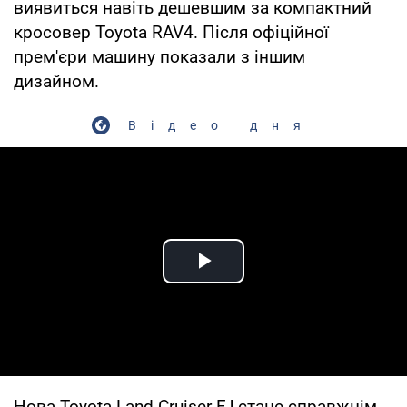
виявиться навіть дешевшим за компактний
кросовер Toyota RAV4. Після офіційної
прем'єри машину показали з іншим
дизайном.
Відео дня
Play Video
Нова Toyota Land Cruiser FJ стане справжнім