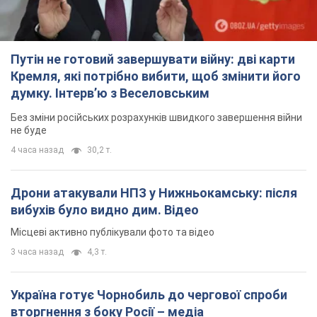
Путін не готовий завершувати війну: дві карти
Кремля, які потрібно вибити, щоб змінити його
думку. Інтерв’ю з Веселовським
Без зміни російських розрахунків швидкого завершення війни
не буде
4 часа назад
30,2 т.
Дрони атакували НПЗ у Нижньокамську: після
вибухів було видно дим. Відео
Місцеві активно публікували фото та відео
3 часа назад
4,3 т.
Україна готує Чорнобиль до чергової спроби
вторгнення з боку Росії – медіа