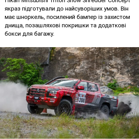
Пікап Mitsubishi Triton Snow Shredder Concept
якраз підготували до найсуворіших умов. Він
має шноркель, посилений бампер із захистом
днища, позашляхові покришки та додаткові
бокси для багажу.