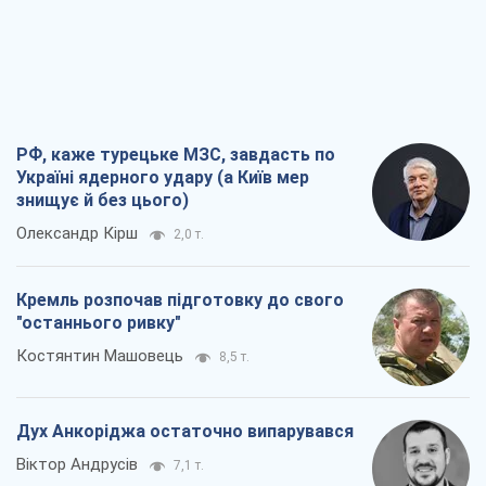
РФ, каже турецьке МЗС, завдасть по
Україні ядерного удару (а Київ мер
знищує й без цього)
Олександр Кірш
2,0 т.
Кремль розпочав підготовку до свого
"останнього ривку"
Костянтин Машовець
8,5 т.
Дух Анкоріджа остаточно випарувався
Віктор Андрусів
7,1 т.