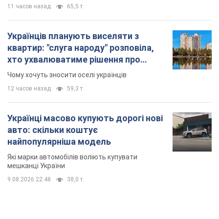
11 часов назад
65,5 т.
Українців планують виселяти з
квартир: "слуга народу" розповіла,
хто ухвалюватиме рішення про
знесення будинків
Чому хочуть зносити оселі українців
12 часов назад
59,3 т.
Українці масово купують дорогі нові
авто: скільки коштує
найпопулярніша модель
Які марки автомобілів воліють купувати
мешканці України
9.08.2026 22:48
38,0 т.