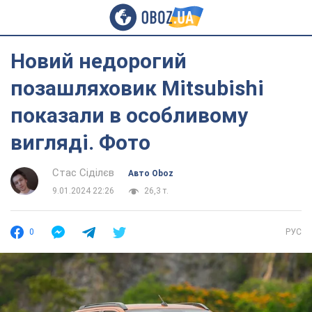
Новий недорогий
позашляховик Mitsubishi
показали в особливому
вигляді. Фото
Стас Сіділєв
Авто Oboz
9.01.2024 22:26
26,3 т.
0
РУС