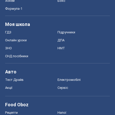
Хокей
Бокс
Формула-1
Моя школа
ГДЗ
Підручники
Онлайн уроки
ДПА
ЗНО
НМТ
СНД посібники
Авто
Тест Драйв
Електромобілі
Акції
Сервіс
Food Oboz
Рецепти
Напої