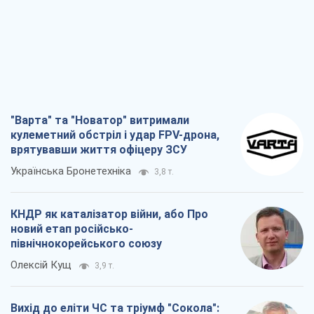
"Варта" та "Новатор" витримали
кулеметний обстріл і удар FPV-дрона,
врятувавши життя офіцеру ЗСУ
Українська Бронетехніка
3,8 т.
КНДР як каталізатор війни, або Про
новий етап російсько-
північнокорейського союзу
Олексій Кущ
3,9 т.
Вихід до еліти ЧС та тріумф "Сокола":