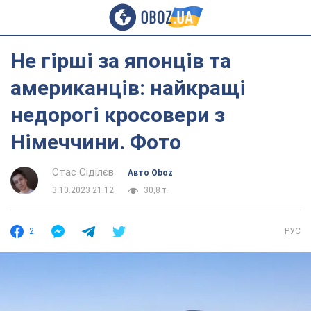
Не гірші за японців та
американців: найкращі
недорогі кросовери з
Німеччини. Фото
Стас Сіділєв
Авто Oboz
3.10.2023 21:12
30,8 т.
2
РУС