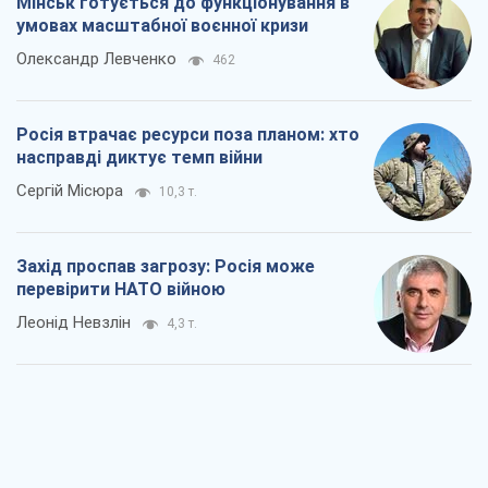
Мінськ готується до функціонування в
умовах масштабної воєнної кризи
Олександр Левченко
462
Росія втрачає ресурси поза планом: хто
насправді диктує темп війни
Сергій Місюра
10,3 т.
Захід проспав загрозу: Росія може
перевірити НАТО війною
Леонід Невзлін
4,3 т.