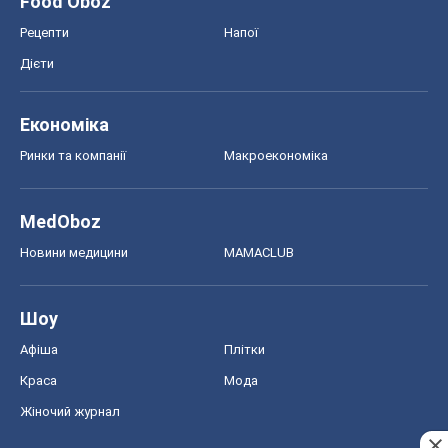
Food Oboz
Рецепти
Напої
Дієти
Економіка
Ринки та компанії
Макроекономіка
MedOboz
Новини медицини
MAMACLUB
Шоу
Афіша
Плітки
Краса
Мода
Жіночий журнал