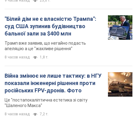
9 часов назад
23,0 т.
"Білий дім не є власністю Трампа":
суд США зупинив будівництво
бальної зали за $400 млн
Трамп вже заявив, що негайно подасть
апеляцію а це "жахливе рішення"
8 часов назад
1,8 т.
Війна змінює не лише тактику: в НГУ
показали інженерні рішення проти
російських FPV-дронів. Фото
Це "постапокаліптична естетика зі світу
"Шаленого Макса"
8 часов назад
7,2 т.