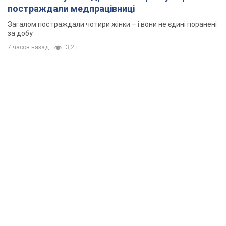
постраждали медпрацівниці
Загалом постраждали чотири жінки – і вони не єдині поранені
за добу
7 часов назад
3,2 т.