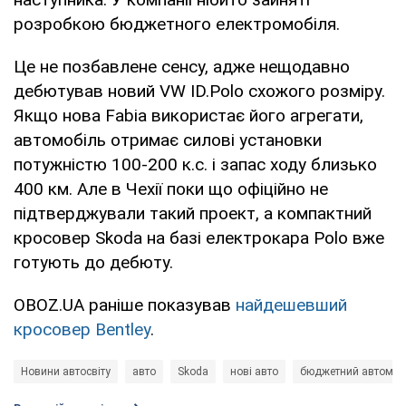
розробкою бюджетного електромобіля.
Це не позбавлене сенсу, адже нещодавно
дебютував новий VW ID.Polo схожого розміру.
Якщо нова Fabia використає його агрегати,
автомобіль отримає силові установки
потужністю 100-200 к.с. і запас ходу близько
400 км. Але в Чехії поки що офіційно не
підтверджували такий проект, а компактний
кросовер Skoda на базі електрокара Polo вже
готують до дебюту.
OBOZ.UA раніше показував
найдешевший
кросовер Bentley
.
Новини автосвіту
авто
Skoda
нові авто
бюджетний автомоб