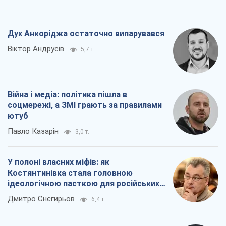
Дух Анкоріджа остаточно випарувався
Віктор Андрусів
5,7 т.
Війна і медіа: політика пішла в
соцмережі, а ЗМІ грають за правилами
ютуб
Павло Казарін
3,0 т.
У полоні власних міфів: як
Костянтинівка стала головною
ідеологічною пасткою для російських
окупантів
Дмитро Снєгирьов
6,4 т.