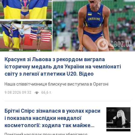
Красуня зі Львова з рекордом виграла
історичну медаль для України на чемпіонаті
світу з легкої атлетики U20. Відео
Наша співвітчизниця блискуче виступила в Орегоні
9.08.2026 09:32
66,6 т.
Брітні Спірс зізналася в уколах краси
і показала наслідки невдалої
косметології: ходила так майже
місяць
Помітний наслідок процедури зберігався