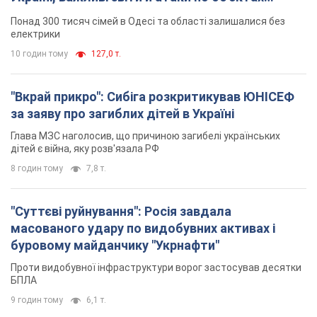
ворога. Відео
Понад 300 тисяч сімей в Одесі та області залишалися без
електрики
10 годин тому
127,0 т.
"Вкрай прикро": Сибіга розкритикував ЮНІСЕФ
за заяву про загиблих дітей в Україні
Глава МЗС наголосив, що причиною загибелі українських
дітей є війна, яку розв'язала РФ
8 годин тому
7,8 т.
"Суттєві руйнування": Росія завдала
масованого удару по видобувних активах і
буровому майданчику "Укрнафти"
Проти видобувної інфраструктури ворог застосував десятки
БПЛА
9 годин тому
6,1 т.