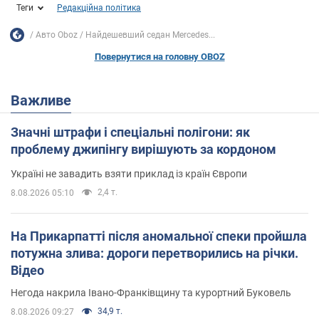
Теги
Редакційна політика
Авто Oboz
Найдешевший седан Mercedes...
Повернутися на головну OBOZ
Важливе
Значні штрафи і спеціальні полігони: як
проблему джипінгу вирішують за кордоном
Україні не завадить взяти приклад із країн Європи
2,4 т.
8.08.2026 05:10
На Прикарпатті після аномальної спеки пройшла
потужна злива: дороги перетворились на річки.
Відео
Негода накрила Івано-Франківщину та курортний Буковель
34,9 т.
8.08.2026 09:27