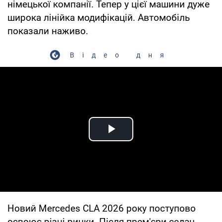
німецької компанії. Тепер у цієї машини дуже
широка лінійка модифікацій. Автомобіль
показали наживо.
Відео дня
Play Video
Новий Mercedes CLA 2026 року поступово
освоює різні ринки. Після прем'єри седан