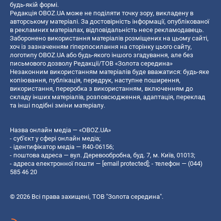
будь-якій формі.
Редакція OBOZ.UA може не поділяти точку зору, викладену в
авторському матеріалі. За достовірність інформації, опублікованої
в рекламних матеріалах, відповідальність несе рекламодавець.
Заборонено використання матеріалів розміщених на цьому сайті,
хоч із зазначенням гіперпосилання на сторінку цього сайту,
логотипу OBOZ.UA або будь-якого іншого згадування, але без
письмового дозволу Редакції/ТОВ «Золота середина»
Незаконним використанням матеріалів буде вважатися: будь-яке
копiювання, публiкацiя, передрук, наступне поширення,
використання, переробка з використанням, включенням до
складу інших матеріалів, розповсюдження, адаптація, переклад
та інші подібні зміни матеріалу.
Назва онлайн медіа — «OBOZ.UA»
- суб'єкт у сфері онлайн медіа;
- ідентифікатор медіа — R40-06156;
- поштова адреса — вул. Деревообробна, буд. 7, м. Київ, 01013;
- адреса електронної пошти —
[email protected]
; - телефон — (044)
585 46 20
© 2026 Всі права захищені, ТОВ "Золота середина".