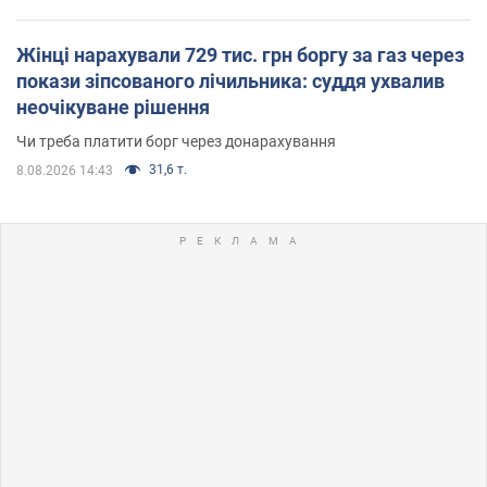
Жінці нарахували 729 тис. грн боргу за газ через
покази зіпсованого лічильника: суддя ухвалив
неочікуване рішення
Чи треба платити борг через донарахування
31,6 т.
8.08.2026 14:43