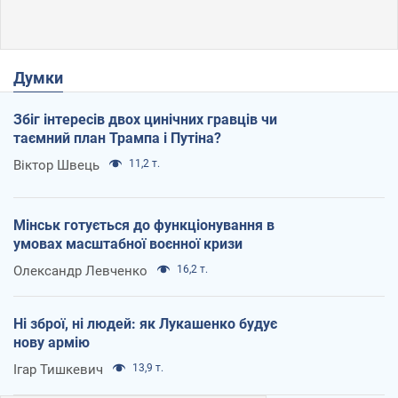
Думки
Збіг інтересів двох цинічних гравців чи
таємний план Трампа і Путіна?
Віктор Швець
11,2 т.
Мінськ готується до функціонування в
умовах масштабної воєнної кризи
Олександр Левченко
16,2 т.
Ні зброї, ні людей: як Лукашенко будує
нову армію
Ігар Тишкевич
13,9 т.