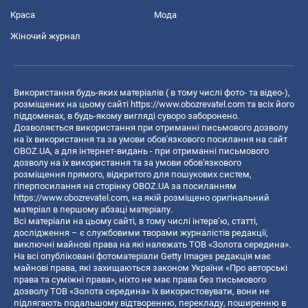
Краса
Мода
Жіночий журнал
Використання будь-яких матеріалів ( в тому числі фото- та відео-),
розміщених на цьому сайті
https://www.obozrevatel.com
та всіх його
піддоменах, в будь-якому вигляді суворо заборонено.
Дозволяється використання при отриманні письмового дозволу
на їх використання та за умови обов'язкового посилання на сайт
OBOZ.UA, а для інтернет-видань - при отриманні письмового
дозволу на їх використання та за умови обов'язкового
розміщення прямого, відкритого для пошукових систем,
гіперпосилання на сторінку OBOZ.UA за посиланням
https://www.obozrevatel.com
, на якій розміщено оригінальний
матеріал в першому абзаці матеріалу.
Всі матеріали на цьому сайті, в тому числі інтерв’ю, статті,
дослідження – є службовими творами журналістів редакції,
виключні майнові права на які належать ТОВ «Золота середина».
На всі опубліковані фотоматеріали Getty Images редакція має
майнові права, які захищаються законом України «Про авторські
права та суміжні права», ніхто не має права без письмового
дозволу ТОВ «Золота середина» їх використовувати, вони не
підлягають подальшому відтворенню, перекладу, поширенню в