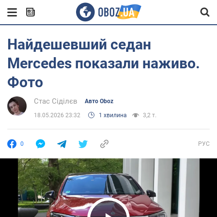
Найдешевший седан
Mercedes показали наживо.
Фото
Стас Сіділєв
Авто Oboz
18.05.2026 23:32
1 хвилина
3,2 т.
0
РУС