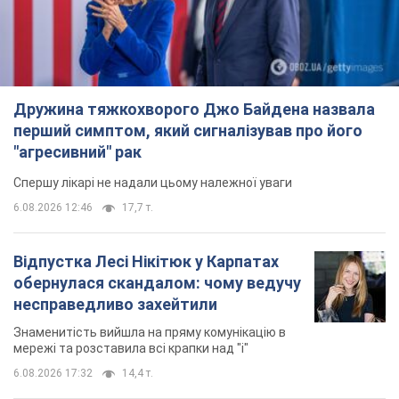
Дружина тяжкохворого Джо Байдена назвала
перший симптом, який сигналізував про його
"агресивний" рак
Спершу лікарі не надали цьому належної уваги
6.08.2026 12:46
17,7 т.
Відпустка Лесі Нікітюк у Карпатах
обернулася скандалом: чому ведучу
несправедливо захейтили
Знаменитість вийшла на пряму комунікацію в
мережі та розставила всі крапки над "і"
6.08.2026 17:32
14,4 т.