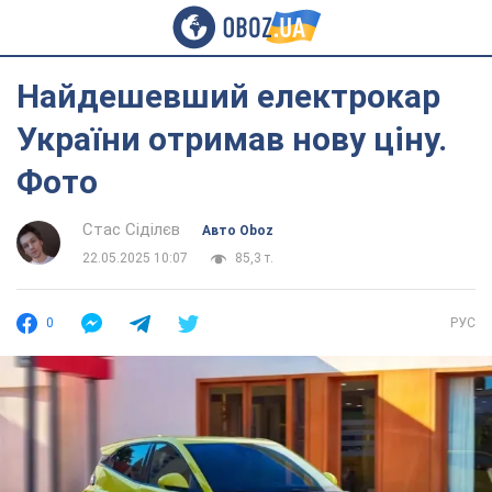
Найдешевший електрокар
України отримав нову ціну.
Фото
Стас Сіділєв
Авто Oboz
22.05.2025 10:07
85,3 т.
0
РУС