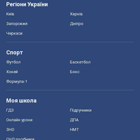
Регіони України
Київ
Харків
Запоріжжя
Дніпро
Черкаси
Спорт
Футбол
Баскетбол
Хокей
Бокс
Формула-1
Моя школа
ГДЗ
Підручники
Онлайн уроки
ДПА
ЗНО
НМТ
СНД посібники