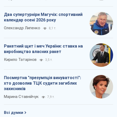
Два супертурніри Магучіх: спортивний
календар осені 2026 року
Олександр Липенко
8,1 т.
Ракетний щит і меч України: ставка на
виробництво власних ракет
Кирило Татарінов
3,5 т.
Посмертна "презумпція винуватості":
хто дозволив ТЦК судити загиблих
захисників
Марина Ставнійчук
7,9 т.
Всі думки