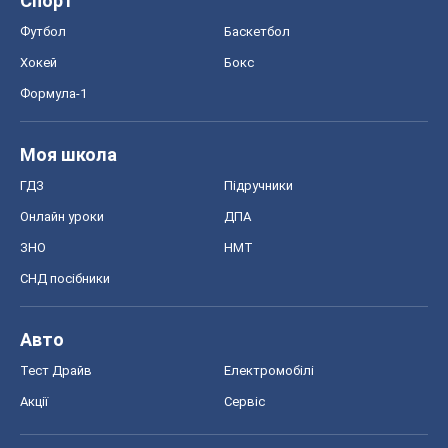
Спорт
Футбол
Баскетбол
Хокей
Бокс
Формула-1
Моя школа
ГДЗ
Підручники
Онлайн уроки
ДПА
ЗНО
НМТ
СНД посібники
Авто
Тест Драйв
Електромобілі
Акції
Сервіс