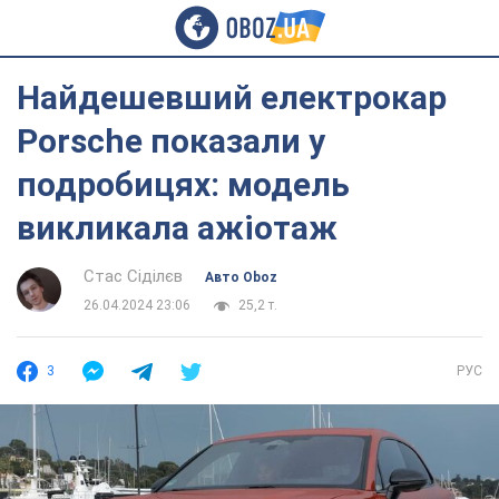
Найдешевший електрокар
Porsche показали у
подробицях: модель
викликала ажіотаж
Стас Сіділєв
Авто Oboz
26.04.2024 23:06
25,2 т.
3
РУС