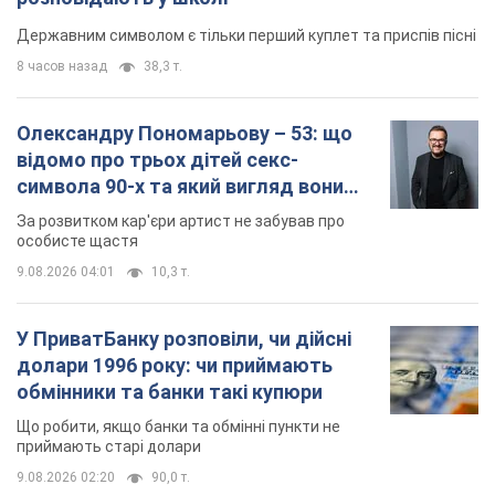
Державним символом є тільки перший куплет та приспів пісні
8 часов назад
38,3 т.
Олександру Пономарьову – 53: що
відомо про трьох дітей секс-
символа 90-х та який вигляд вони
мають
За розвитком кар'єри артист не забував про
особисте щастя
9.08.2026 04:01
10,3 т.
У ПриватБанку розповіли, чи дійсні
долари 1996 року: чи приймають
обмінники та банки такі купюри
Що робити, якщо банки та обмінні пункти не
приймають старі долари
9.08.2026 02:20
90,0 т.