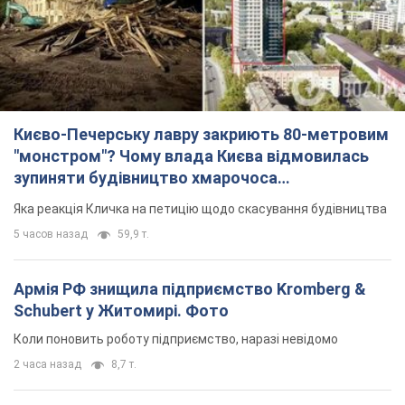
Києво-Печерську лавру закриють 80-метровим
"монстром"? Чому влада Києва відмовилась
зупиняти будівництво хмарочоса
"московського вірянина"
Яка реакція Кличка на петицію щодо скасування будівництва
5 часов назад
59,9 т.
Армія РФ знищила підприємство Kromberg &
Schubert у Житомирі. Фото
Коли поновить роботу підприємство, наразі невідомо
2 часа назад
8,7 т.