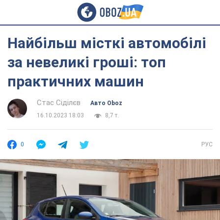
Найбільш місткі автомобілі
за невеликі гроші: топ
практичних машин
Стас Сіділєв
Авто Oboz
16.10.2023 18:03
8,7 т.
0
РУС