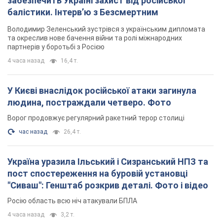
забезпечить Україні захист від російської
балістики. Інтерв’ю з Безсмертним
Володимир Зеленський зустрівся з українським дипломата
та окреслив нове бачення війни та ролі міжнародних
партнерів у боротьбі з Росією
4 часа назад
16,4 т.
У Києві внаслідок російської атаки загинула
людина, постраждали четверо. Фото
Ворог продовжує регулярний ракетний терор столиці
час назад
26,4 т.
Україна уразила Ільський і Сизранський НПЗ та
пост спостереження на буровій установці
"Сиваш": Генштаб розкрив деталі. Фото і відео
Росію область всю ніч атакували БПЛА
4 часа назад
3,2 т.