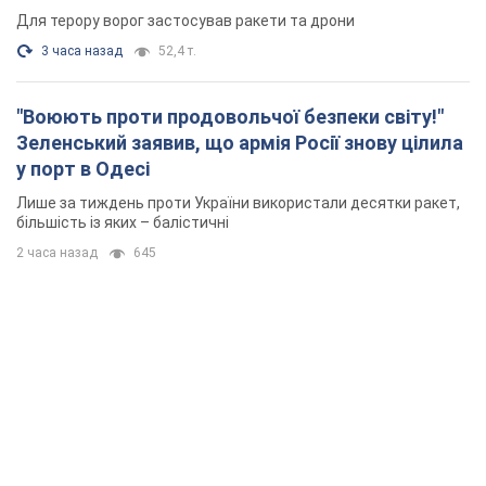
Для терору ворог застосував ракети та дрони
3 часа назад
52,4 т.
"Воюють проти продовольчої безпеки світу!"
Зеленський заявив, що армія Росії знову цілила
у порт в Одесі
Лише за тиждень проти України використали десятки ракет,
більшість із яких – балістичні
2 часа назад
645