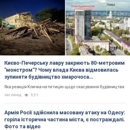
Києво-Печерську лавру закриють 80-метровим
"монстром"? Чому влада Києва відмовилась
зупиняти будівництво хмарочоса
"московського вірянина"
Яка реакція Кличка на петицію щодо скасування будівництва
час назад
9,5 т.
Армія Росії здійснила масовану атаку на Одесу:
горіла історична частина міста, є постраждалі.
Фото та відео