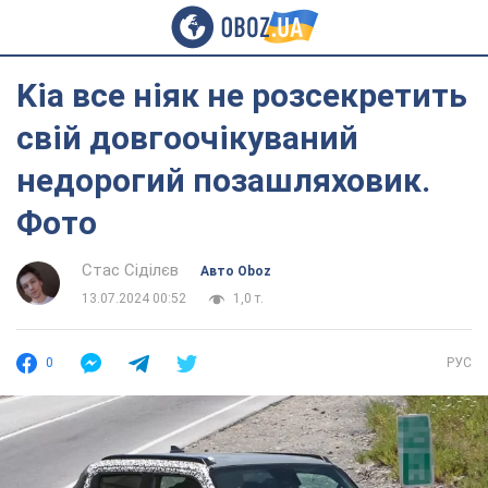
Kia все ніяк не розсекретить
свій довгоочікуваний
недорогий позашляховик.
Фото
Стас Сіділєв
Авто Oboz
13.07.2024 00:52
1,0 т.
0
РУС