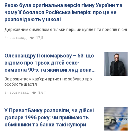
Якою була оригінальна версія гімну України та
чому її боялася Російська імперія: про це не
розповідають у школі
Державним символом є тільки перший куплет та приспів пісні
4 часа назад
17,5 т.
Олександру Пономарьову – 53: що
відомо про трьох дітей секс-
символа 90-х та який вигляд вони
мають
За розвитком кар'єри артист не забував про
особисте щастя
9 часов назад
8,6 т.
У ПриватБанку розповіли, чи дійсні
долари 1996 року: чи приймають
обмінники та банки такі купюри