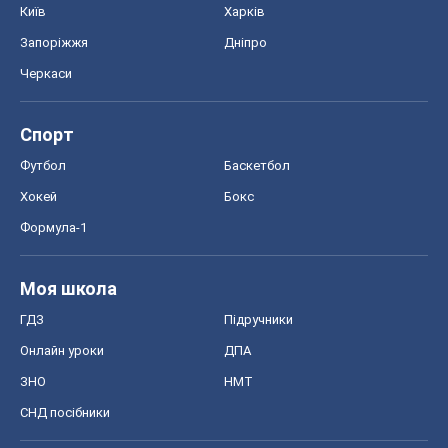
Київ
Харків
Запоріжжя
Дніпро
Черкаси
Спорт
Футбол
Баскетбол
Хокей
Бокс
Формула-1
Моя школа
ГДЗ
Підручники
Онлайн уроки
ДПА
ЗНО
НМТ
СНД посібники