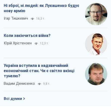
Ні зброї, ні людей: як Лукашенко будує
нову армію
Ігар Тишкевич
16,3 т.
Коли закінчиться війна?
Юрій Хрістензен
12,3 т.
Україна вступила в надзвичайний
економічний стан. Чи є світло вкінці
тунелю?
Вадим Денисенко
9,8 т.
Всі думки