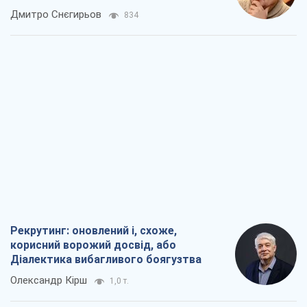
окупантів
Дмитро Снєгирьов
834
Рекрутинг: оновлений і, схоже,
корисний ворожий досвід, або
Діалектика вибагливого боягузтва
Олександр Кірш
1,0 т.