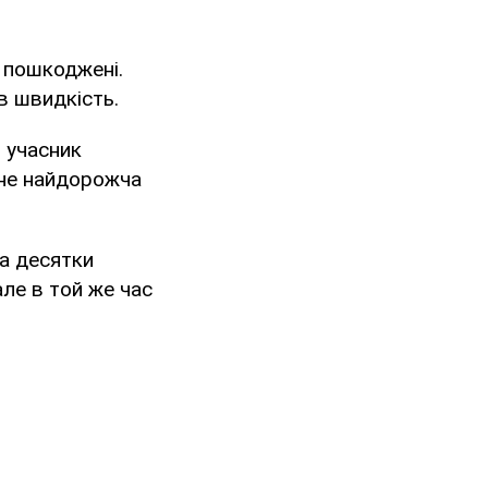
 пошкоджені.
в швидкість.
 учасник
о не найдорожча
а десятки
але в той же час