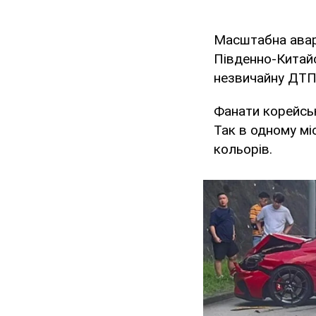
Масштабна аварі
Південно-Китайс
незвичайну ДТ
Фанати корейськ
Так в одному міс
кольорів.