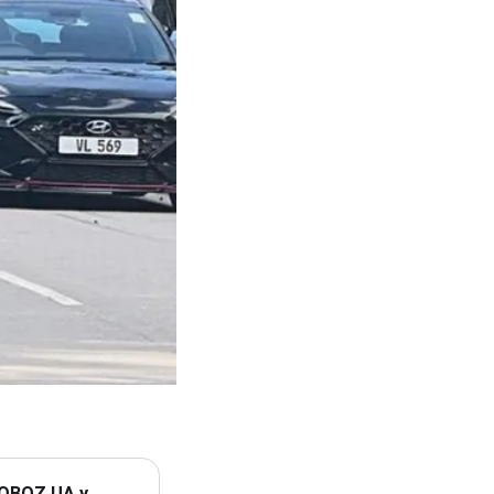
 OBOZ.UA у