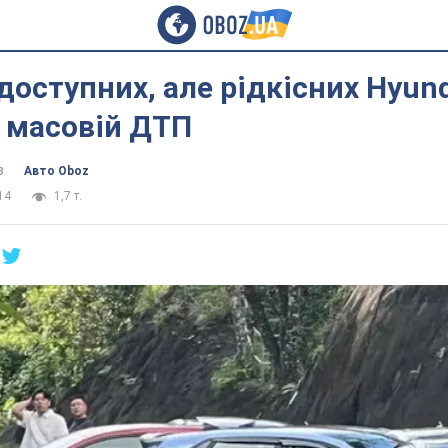
доступних, але рідкісних Hyun
 масовій ДТП
в
Авто Oboz
14
1,7 т.