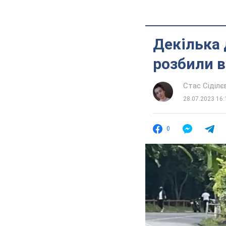
Декілька 
розбили в
Стас Сіділє
28.07.2023 16:
0