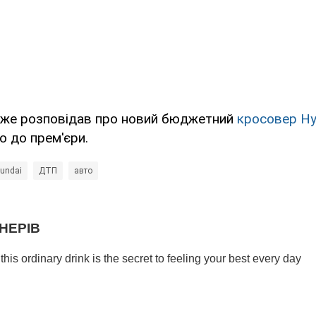
же розповідав про новий бюджетний
кросовер Hy
о до прем'єри.
undai
ДТП
авто