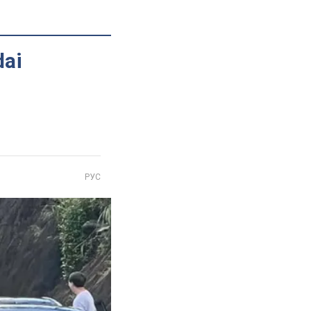
dai
РУС