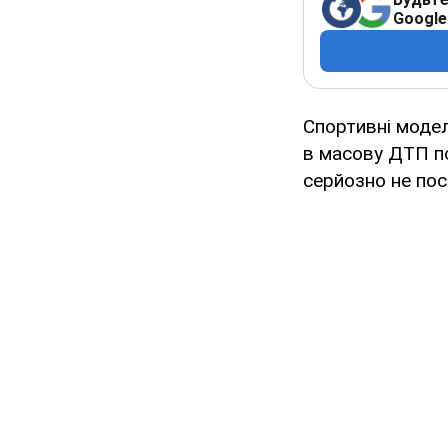
Google
Спортивні моделі
в масову ДТП по
серйозно не по