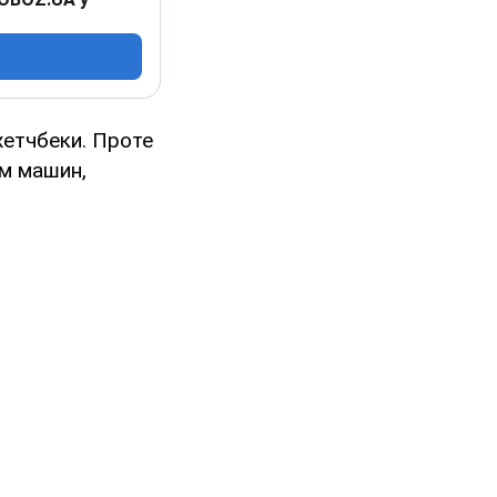
 хетчбеки. Проте
ім машин,