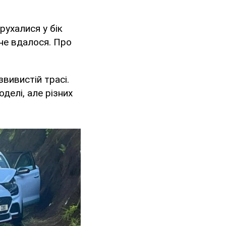
рухалися у бік
не вдалося. Про
вивистій трасі.
оделі, але різних