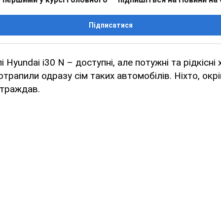
Підписатися
 Hyundai i30 N – доступні, але потужні та рідкісні
трапили одразу сім таких автомобілів. Ніхто, окр
страждав.