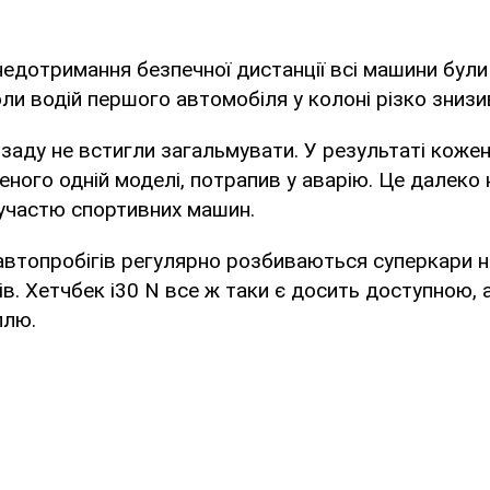
едотримання безпечної дистанції всі машини були
ли водій першого автомобіля у колоні різко знизи
заду не встигли загальмувати. У результаті кожен
ченого одній моделі, потрапив у аварію. Це далек
участю спортивних машин.
автопробігів регулярно розбиваються суперкари н
ів. Хетчбек i30 N все ж таки є досить доступною, 
ллю.