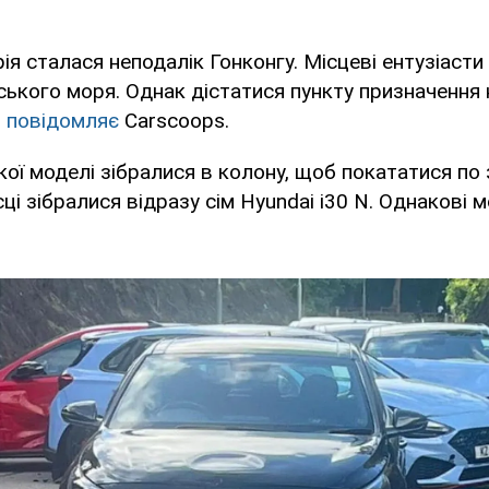
я сталася неподалік Гонконгу. Місцеві ентузіасти 
ького моря. Однак дістатися пункту призначення 
П
повідомляє
Carscoops.
ої моделі зібралися в колону, щоб покататися по з
ці зібралися відразу сім Hyundai i30 N. Однакові м