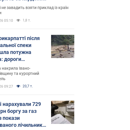
і не завадить взяти приклад із країн
и
1,8 т.
26 05:10
рикарпатті після
альної спеки
шла потужна
а: дороги
творились на
 накрила Івано-
. Відео
івщину та курортний
ель
20,7 т.
26 09:27
і нарахували 729
грн боргу за газ
з покази
ованого лічильника: