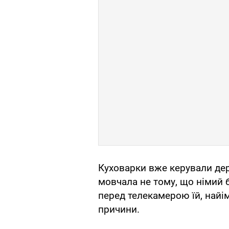
Куховарки вже керували дер
мовчала не тому, що німий 
перед телекамерою їй, найім
причини.