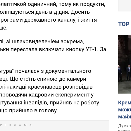
лептічкой одиничний, тому як продукти,
поліпшуються день від дня. Досить
програми державного каналу, і життя
TO
ше.
і, зі шлаковиделеніем зокрема,
ільки перестала включати кнопку УТ-1. За
тура" почалася з документального
еці. Що стоїть спиною до камери
лі-накидці краєзнавець розповідав
, проводячи кадровий експеримент у
ування інвалідів, прийняв на роботу
Крем
можл
, що прийшло в голову.
майже
Інте
Думка,
ракети