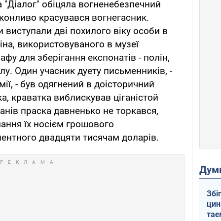
 "Діалог" обіцяла вогненебезпечний
конливо красувався вогнегасник.
виступали дві похилого віку особи в
міна, використовуваного в музеї
афу для зберігання експонатів - полін,
у. Один учасник дуету письменників, -
ії, - був одягнений в доісторичний
а, краватка виблискував ціганістой
нів праска давненько не торкався,
ання їх носієм грошового
ентного двадцяти тисячам доларів.
Дум
Збі
цин
тає