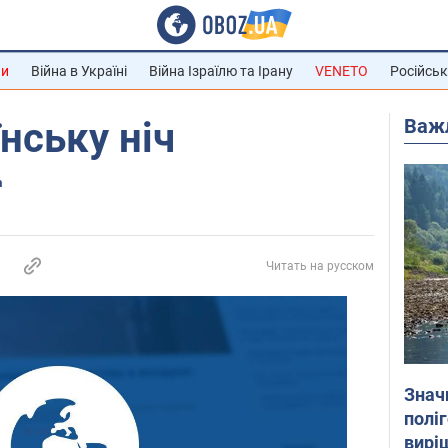
ни
Війна в Україні
Війна Ізраїлю та Ірану
VENETO
Російськ
Важ
нську ніч
а
Читать на русском
Знач
полі
вирі