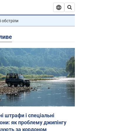
і обстріли
ливе
ні штрафи і спеціальні
гони: як проблему джипінгу
шують за кордоном