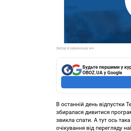
Будьте першими у кур
OBOZ.UA у Google
В останній день відпустки Т
збиралася дивитися прогр
звикла спати. А тут ось так
очікування від перегляду н