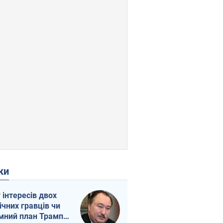
ки
г інтересів двох
ічних гравців чи
мний план Трампа