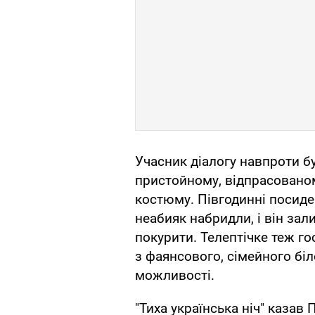
Учасник діалогу навпроти б
пристойному, відпрасованом
костюму. Півгодинні посиде
неабияк набридли, і він за
покурити. Телептічке теж го
з фаянсового, сімейного біл
можливості.
"Тиха українська ніч" казав П