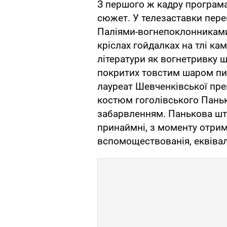
З першого ж кадру програма
сюжет. У телезаставки пере
Паліями-вогнепоклонниками 
кріслах гойдалках на тлі ка
літератури як вогнетривку ш
покритих товстим шаром пил
лауреат Шевченківської прем
костюм гоголівського Паньк
забарвленням. Панькова шта
принаймні, з моменту отрим
вспомоществованія, еквівал