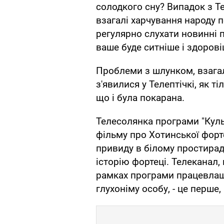
солодкого сну? Випадок з Те
взагалі харчування народу 
регулярно слухати новинні 
ваше буде ситніше і здорові
Проблеми з шлунком, взагал
з'явилися у Телептічкі, як т
що і була покарана.
Телесолянка програми "Куль
фільму про Хотинської форт
привиду в білому простирад
історію фортеці. Телеканал
рамках програми працевлашт
глухоніму особу, - це перше