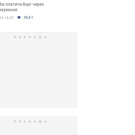
я ухвалив
ба платити борг через
ікуване рішення
ахування
30,4 т.
26 14:43