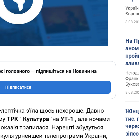
Україн
Європ
8.08.20
На П
аном
прой
злив
пере
сі головного — підпишіться на Новини на
Негода
річки
Франк
Буков
Підписатися
8.08.20
елептічка з'їла щось нехороше. Давно
Жінц
тис. 
аму
ТРК
"
Культура
"на
УТ-1
, але ночами
чере
а оказія трапилася. Нарешті збудуться
зіпс
аікультурнейшей телепрограми України,