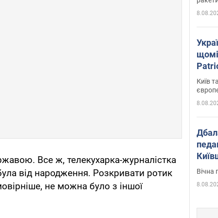
8.08.20
Укра
щомі
Patr
розк
Київ т
європ
8.08.20
Дбал
педа
Київ
жавою. Все ж, телекухарка-журналістка
київс
Вічна 
була від народження. Розкривати ротик
овірніше, не можна було з іншої
8.08.20