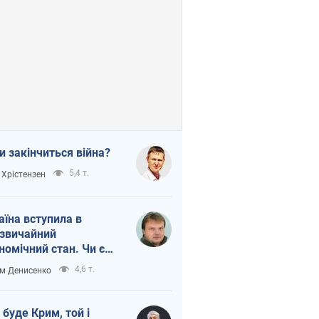
и закінчиться війна?
5,4 т.
 Хрістензен
аїна вступила в
звичайний
номічний стан. Чи є
тло вкінці тунелю?
4,6 т.
м Денисенко
 буде Крим, той і