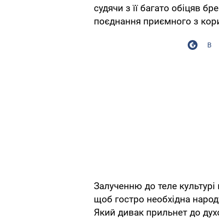
судячи з її багато обіцяв бр
поєднання приємного з кор
В
Залученню до теле культурі
щоб гостро необхідна народу
Який дивак прильнет до дух