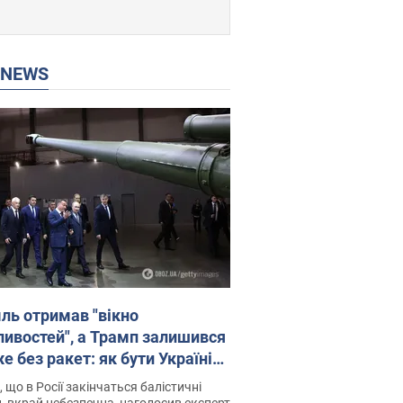
P NEWS
ль отримав "вікно
ивостей", а Трамп залишився
 без ракет: як бути Україні?
рв’ю з Мельником
 що в Росії закінчаться балістичні
, вкрай небезпечна, наголосив експерт