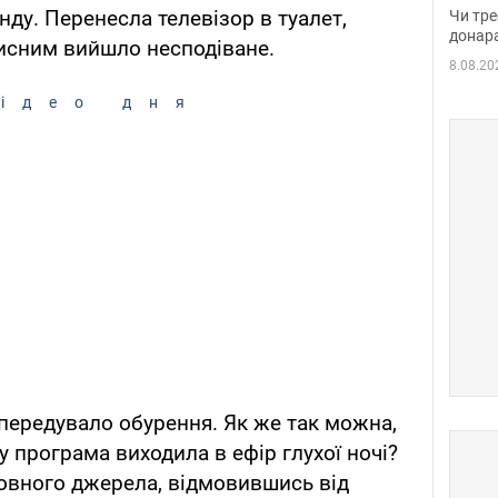
судд
енду. Перенесла телевізор в туалет,
Чи тре
неоч
донар
исним вийшло несподіване.
8.08.20
ідео дня
 передувало обурення. Як же так можна,
 програма виходила в ефір глухої ночі?
овного джерела, відмовившись від