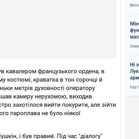
і Пу
Вікт
Мін
фун
мас
Олек
Ні 
ув кавалером французького ордена, в
Лук
арм
у костюмі, краватка в тон сорочці й
ньки метрів духовності оператору
Ігар
лишав камеру нерухомою, виходив
стро захотілося вийти покурити, але зійти
ого пароплава не було ніякої
ушкін, і був правий. Під час "діалогу"