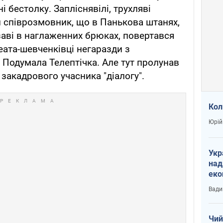
і бестолку. Запліснявілі, трухляві
 співрозмовник, що в Панькова штанях,
заві в наглаженних брюках, повертався
еата-шевченківці негаразди з
 Подумала Телептічка. Але тут пролунав
 закадрового учасника "діалогу".
Кол
Юрій
Укр
над
еко
сві
Вади
Чий