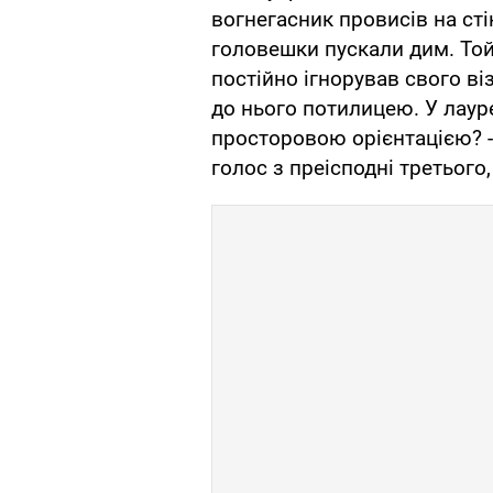
вогнегасник провисів на стін
головешки пускали дим. Той
постійно ігнорував свого ві
до нього потилицею. У лаур
просторовою орієнтацією? -
голос з преісподні третього,