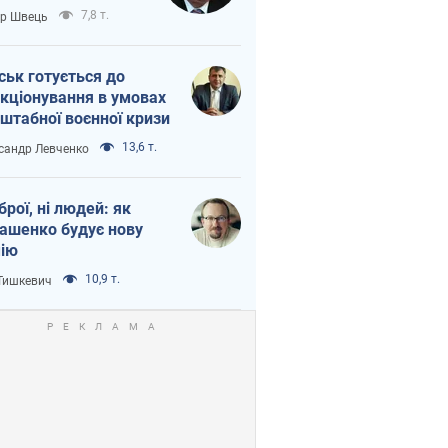
тіна?
7,8 т.
ор Швець
ськ готується до
кціонування в умовах
штабної воєнної кризи
13,6 т.
сандр Левченко
зброї, ні людей: як
ашенко будує нову
ію
10,9 т.
 Тишкевич