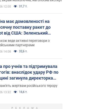
31,7 т.
26 12:00
їна має домовленості на
сячну поставку ракет до
iot від США: Зеленський
рив подробиці
акож веде активні переговори з
ейськими партнерами
32,6 т.
26 14:08
а про учнів та підтримувала
гогів: внаслідок удару РФ по
щині загинула директорка
ького ліцею, її чоловік та онук
пам'ять жертвам російського терору
16,6 т.
26 13:32