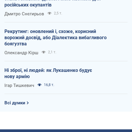
російських окупантів
Дмитро Снєгирьов
2,5 т.
Рекрутинг: оновлений і, схоже, корисний
ворожий досвід, або Діалектика вибагливого
боягузтва
Олександр Кірш
2,1 т.
Ні зброї, ні людей: як Лукашенко будує
нову армію
Ігар Тишкевич
16,8 т.
Всі думки