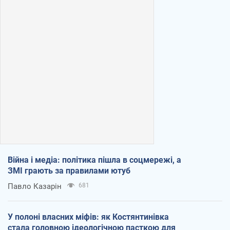
Війна і медіа: політика пішла в соцмережі, а
ЗМІ грають за правилами ютуб
Павло Казарін
681
У полоні власних міфів: як Костянтинівка
стала головною ідеологічною пасткою для