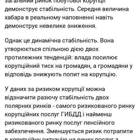
загальний ринок побутової корупції
демонструє стабільність. Середня величина
хабара в реальному наповненні навіть
демонструє невелике зниження.
Однак це динамічна стабільність. Вона
утворюється спільною дією двох
протилежних тенденцій: влада посилює
корупційний тиск на громадян, а громадяни у
відповідь знижують попит на корупцію.
У даних за ризиком корупції можна
відзначити разючу стабільність двох
полярних ринків - самого ризикованого ринку
корупційних послуг ГИБДД і найменш
ризикованого ринку послуг пенсійного
забезпечення. Зменшується ризик потрапити
в корупційну ситуацію на ринку послуг з