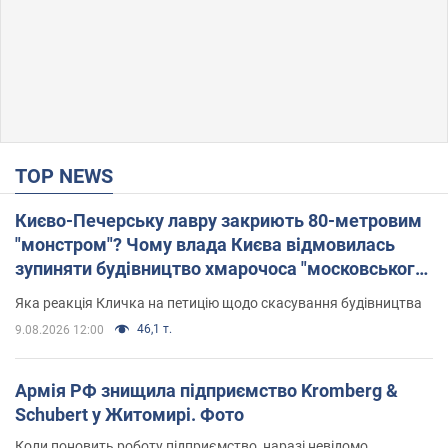
TOP NEWS
Києво-Печерську лавру закриють 80-метровим
"монстром"? Чому влада Києва відмовилась
зупиняти будівництво хмарочоса "московського
вірянина"
Яка реакція Кличка на петицію щодо скасування будівництва
46,1 т.
9.08.2026 12:00
Армія РФ знищила підприємство Kromberg &
Schubert у Житомирі. Фото
Коли поновить роботу підприємство, наразі невідомо