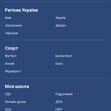
Формула-1
Моя школа
ГДЗ
Підручники
Онлайн уроки
ДПА
ЗНО
НМТ
СНД посібники
Авто
Тест Драйв
Електромобілі
Акції
Сервіс
Food Oboz
Рецепти
Напої