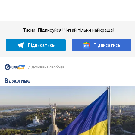
Важливе
Якою була оригінальна версія гімну України та
чому її боялася Російська імперія: про це не
розповідають у школі
Державним символом є тільки перший куплет та приспів пісні
3 години тому
13,6 т.
Олександру Пономарьову – 53: що