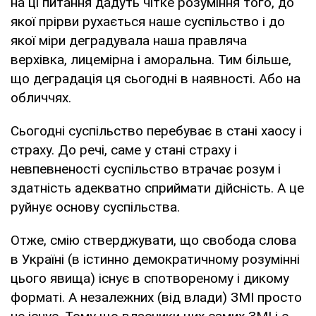
на ці питання дадуть чітке розуміння того, до
якої прірви рухається наше суспільство і до
якої міри деградувала наша правляча
верхівка, лицемірна і аморальна. Тим більше,
що деградація ця сьогодні в наявності. Або на
обличчях.
Сьогодні суспільство перебуває в стані хаосу і
страху. До речі, саме у стані страху і
невпевненості суспільство втрачає розум і
здатність адекватно сприймати дійсність. А це
руйнує основу суспільства.
Отже, смію стверджувати, що свобода слова
в Україні (в істинно демократичному розумінні
цього явища) існує в спотвореному і дикому
форматі. А незалежних (від влади) ЗМІ просто