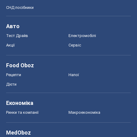
Дієти
Економіка
Ринки та компанії
Макроекономіка
MedOboz
Новини медицини
MAMACLUB
Шоу
Афіша
Плітки
Краса
Мода
Жіночий журнал