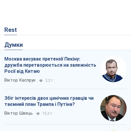
Віктор Каспрук
2,2 т.
Збіг інтересів двох цинічних гравців чи
таємний план Трампа і Путіна?
Віктор Швець
15,2 т.
У полоні власних міфів: як
Костянтинівка стала головною
ідеологічною пасткою для російських
окупантів
Дмитро Снєгирьов
423