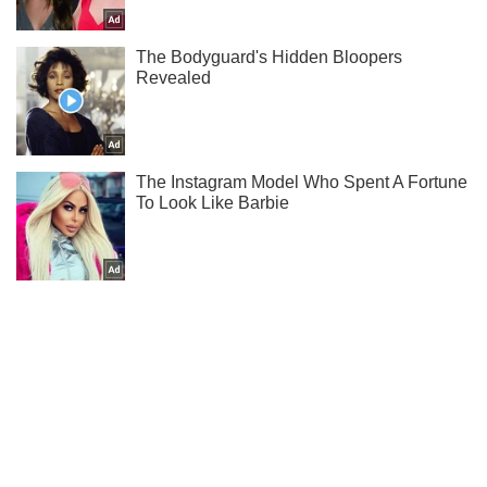
Тисни! Підписуйся! Читай тільки найкраще!
Підписатись
Підписатись
Дозована свобода...