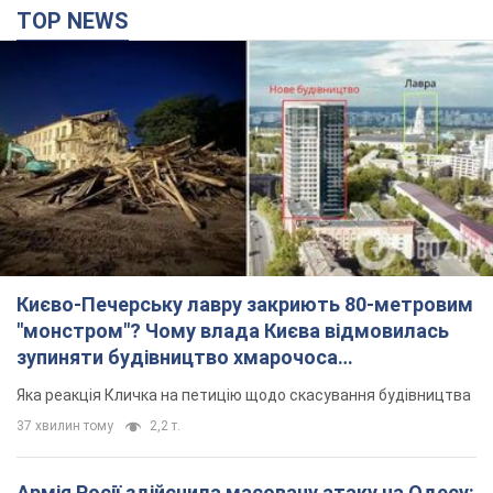
Києво-Печерську лавру закриють 80-метровим
"монстром"? Чому влада Києва відмовилась
зупиняти будівництво хмарочоса
"московського вірянина"
Яка реакція Кличка на петицію щодо скасування будівництва
37 хвилин тому
2,2 т.
Армія Росії здійснила масовану атаку на Одесу:
горіла історична частина міста, є постраждалі.
Фото та відео
Для терору ворог застосував ракети та дрони
2 години тому
51,5 т.
"Воюють проти продовольчої безпеки світу!"
Зеленський заявив, що армія Росії знову цілила
у порт в Одесі
Лише за тиждень проти України використали десятки ракет,