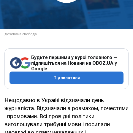
Будьте першими у курсі головного —
підпишіться на Новини на OBOZ.UA у
Google
Підписатися
Нещодавно в Україні відзначали день
журналіста. Відзначали з розмахом, почестями
і промовами. Всі провідні політики
виголошували трибунні мови і посилали
меседжі во славу незалежних і