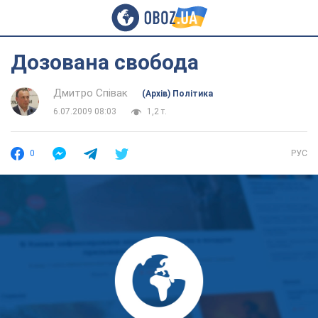
Дозована свобода
Дмитро Співак
(Архів) Політика
6.07.2009 08:03
1,2 т.
0
РУС