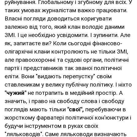
руйнування. Глобальному і згубному для всіх. У
таких умовах журналістам важко працювати.
Власні погляди доводиться коригувати
залежно від того, який клан володіє даними
ЗМІ. І це необхідно усвідомити. І зупинити. Але
як, запитаєте ви? Коли сьогодні фінансово-
олігархічні клани контролюють не тільки ЗМІ,
але правоохоронні та судові органи, політичні
партії і представників так званої політичної
еліти. Вони "видають перепустку" своїм
ставленикам у велику публічну політику. І ніхто
"чужий"
не потрапить в медійний простір. А
значить, і право на свободу слова і свободу
поглядів мають тільки
"свої",
перебуваючи в
жорсткому фарватері політичної кон'юнктури і
будучи інструментом в руках своїх
"ляльководів". Саме ляльководи визначають