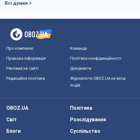
подій
OBOZ.UA
Політика
Світ
Розслідування
Блоги
Суспільство
Регіони України
Київ
Харків
Запоріжжя
Дніпро
Черкаси
Спорт
Футбол
Баскетбол
Хокей
Бокс