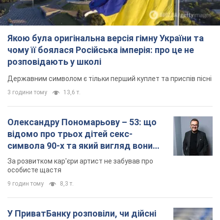
відомо про трьох дітей секс-
символа 90-х та який вигляд вони
мають
За розвитком кар'єри артист не забував про
особисте щастя
9 годин тому
8,3 т.
У ПриватБанку розповіли, чи дійсні
долари 1996 року: чи приймають
обмінники та банки такі купюри
Що робити, якщо банки та обмінні пункти не
приймають старі долари
10 годин тому
73,9 т.