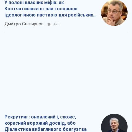
Рекрутинг: оновлений і, схоже,
корисний ворожий досвід, або
Діалектика вибагливого боягузтва
Олександр Кірш
699
Ні зброї, ні людей: як Лукашенко будує
нову армію
Ігар Тишкевич
16,2 т.
Коли закінчиться війна?
Юрій Хрістензен
12,1 т.