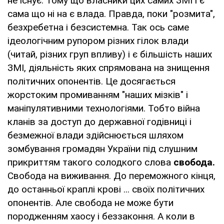
не існує. Тому що власники цих самих ЗМІ і є
сама що ні на є влада. Правда, поки "розмита",
безхребетна і безсистемна. Так ось саме
ідеологічним рупором різних гілок влади
(читай, різних груп впливу) і є більшість наших
ЗМІ, діяльність яких спрямована на знищення
політичних опонентів. Це досягається
жорстоким промиванням "наших мізків" і
маніпулятивними технологіями. Тобто війна
кланів за доступ до державної годівниці і
безмежної влади здійснюється шляхом
зомбування громадян України під слушним
прикриттям такого солодкого слова
свобода.
Свобода на виживання. До переможного кінця,
до останньої краплі крові ... своїх політичних
опонентів. Але свобода не може бути
породженням хаосу і беззаконня. А коли в