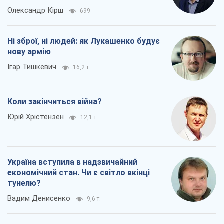
Україна вступила в надзвичайний
економічний стан. Чи є світло вкінці
тунелю?
Вадим Денисенко
9,6 т.
Всі думки
Про компанію
Команда
Правова інформація
Політика конфіденційності
Реклама на сайті
Документи
Редакційна політика
Журналісти OBOZ.UA на місці