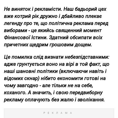
Не виняток і рекламісти. Наш бадьорий цех
вже котрий рік дружно і дбайливо плекає
легенду про те, що політична реклама перед
виборами - це якийсь священний момент
Фінансової Істини. Здатний обсипати всіх
причетних щедрим грошовим дощем.
Це помилка слід визнати небезпідставними:
адже грунтується воно на вірі в той факт, що
наші шановні політики (включаючи навіть і
відомих скнар) нібито економити готові на
чому завгодно - але тільки не на себе,
коханого. А значить, і свою передвиборну
рекламу оплачують без жалю і зволікання.