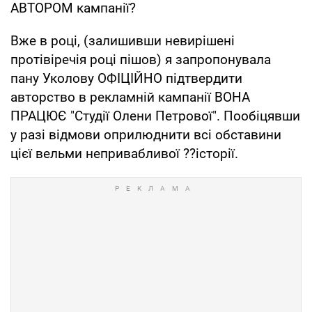
АВТОРОМ кампанії?
Вже в році, (залишивши невирішені
протівіречія році пішов) я запропонувала
пану Уколову ОФІЦІЙНО підтвердити
авторство в рекламній кампанії ВОНА
ПРАЦЮЄ "Студії Олени Петрової". Пообіцявши
у разі відмови оприлюднити всі обставини
цієї вельми непривабливої ??історії.