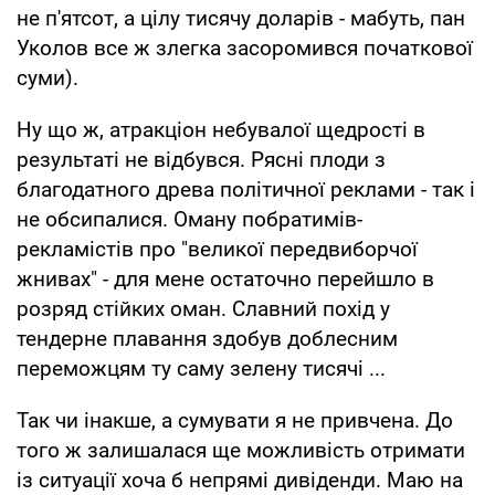
не п'ятсот, а цілу тисячу доларів - мабуть, пан
Уколов все ж злегка засоромився початкової
суми).
Ну що ж, атракціон небувалої щедрості в
результаті не відбувся. Рясні плоди з
благодатного древа політичної реклами - так і
не обсипалися. Оману побратимів-
рекламістів про "великої передвиборчої
жнивах" - для мене остаточно перейшло в
розряд стійких оман. Славний похід у
тендерне плавання здобув доблесним
переможцям ту саму зелену тисячі ...
Так чи інакше, а сумувати я не привчена. До
того ж залишалася ще можливість отримати
із ситуації хоча б непрямі дивіденди. Маю на