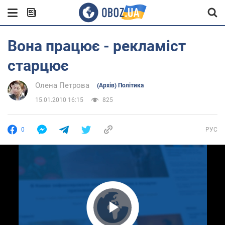
Вона працює - рекламіст
старцює
Олена Петрова
(Архів) Політика
15.01.2010 16:15
825
0
РУС