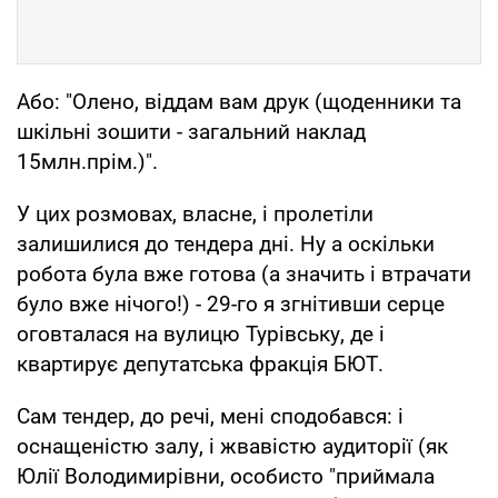
Або: "Олено, віддам вам друк (щоденники та
шкільні зошити - загальний наклад
15млн.прім.)".
У цих розмовах, власне, і пролетіли
залишилися до тендера дні. Ну а оскільки
робота була вже готова (а значить і втрачати
було вже нічого!) - 29-го я згнітивши серце
оговталася на вулицю Турівську, де і
квартирує депутатська фракція БЮТ.
Сам тендер, до речі, мені сподобався: і
оснащеністю залу, і жвавістю аудиторії (як
Юлії Володимирівни, особисто "приймала