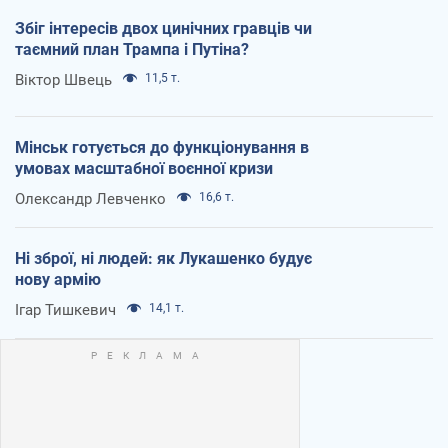
Збіг інтересів двох цинічних гравців чи
таємний план Трампа і Путіна?
Віктор Швець
11,5 т.
Мінськ готується до функціонування в
умовах масштабної воєнної кризи
Олександр Левченко
16,6 т.
Ні зброї, ні людей: як Лукашенко будує
нову армію
Ігар Тишкевич
14,1 т.