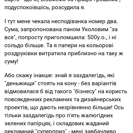
подуспокоівшісь, розсудила я.
І тут мене чекала несподіванка номер два.
Сума, запропонована паном Уколовим "за
все", попросту приголомшила: 500у.о., і ні
сольдо більше. Та я папери на кольорові
роздруківки витратила приблизно на таку ж
суму!
Або скажу інакше: знай я заздалегідь, які
"деньжищи" стоять на кону - без варіантів
відмовилася б від такого "бізнесу" на користь
повсякденних рекламних та дизайнерських
проектів, що дають незрівнянно більше! Ось
тільки заздалегідь про п'ять жалюгідних
зелених папірцях, і складових жаданий
рекламний "суперприз" - мені завбачливо