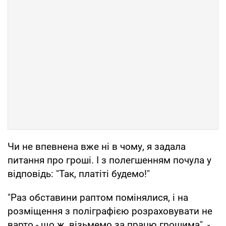
Чи не впевнена вже ні в чому, я задала
питання про гроші. І з полегшенням почула у
відповідь: "Так, платіті будемо!"
"Раз обставини раптом помінялися, і на
розміщення з поліграфією розраховувати не
варто - що ж, візьмемо за працю грошима", -