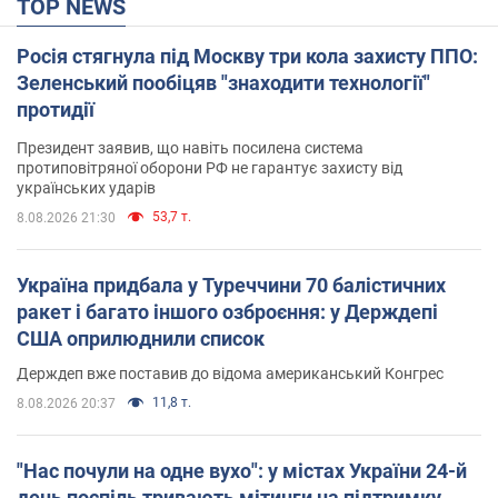
TOP NEWS
Росія стягнула під Москву три кола захисту ППО:
Зеленський пообіцяв "знаходити технології"
протидії
Президент заявив, що навіть посилена система
протиповітряної оборони РФ не гарантує захисту від
українських ударів
53,7 т.
8.08.2026 21:30
Україна придбала у Туреччини 70 балістичних
ракет і багато іншого озброєння: у Держдепі
США оприлюднили список
Держдеп вже поставив до відома американський Конгрес
11,8 т.
8.08.2026 20:37
"Нас почули на одне вухо": у містах України 24-й
день поспіль тривають мітинги на підтримку