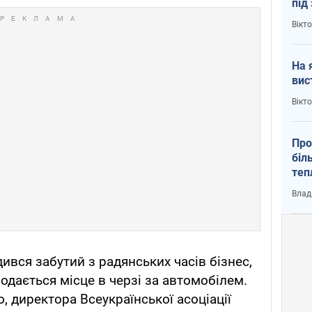
під
кри
Вікт
На 
вис
Вікт
Про
біл
теп
від
Влад
у К
дився забутий з радянських часів бізнес,
одається місце в черзі за автомобілем.
, директора Всеукраїнської асоціації