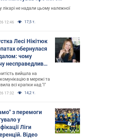
есивний" рак
 лікарі не надали цьому належної
17,5 т.
26 12:46
устка Лесі Нікітюк
рпатах обернулася
далом: чому
чу несправедливо
йтили
нитість вийшла на
комунікацію в мережі та
вила всі крапки над "і"
14,2 т.
26 17:32
амо" з перемоги
тувало у
фікації Ліги
еренцій. Відео