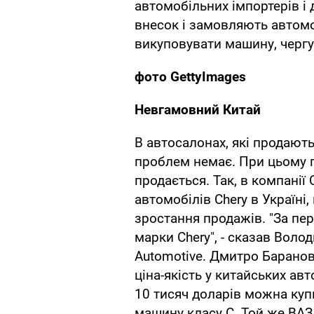
автомобільних імпортерів і 
внесок і замовляють автомо
викуповувати машину, чергу
фото GettyImages
Невгамовний Китай
В автосалонах, які продають
проблем немає. При цьому п
продається. Так, в компанії
автомобілів Chery в Україн
зростання продажів. "За пер
марки Chery", - сказав Вол
Automotive. Дмитро Баранов
ціна-якість у китайських авт
10 тисяч доларів можна куп
машину класу С. Той же ВАЗ