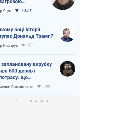
 загрозою
тична логістика
10,8 т.
ор Ягун
якому боці історії
тупає Дональд Трамп?
9,1 т.
ор Каспрук
 заплановану вирубку
ьше 600 дерев і
лотрасу: що
бувається на Теремках
708
ислав Самойленко
иєві