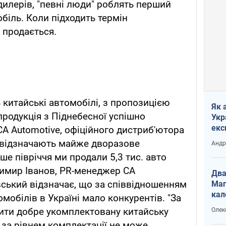
дилерів, "певні люди" роблять перший
біль. Коли підходить термін
 продається.
 китайські автомобілі, з пропозицією
Як 
родукція з Піднебесної успішно
Укр
екс
 CA Automotive, офіційного дистриб'ютора
наф
і, відзначають майже дворазове
Андр
ше півріччя ми продали 5,3 тис. авто
одимир Іванов, PR-менеджер CA
Два
ський відзначає, що за співвідношенням
Маг
кал
омобілів в Україні мало конкурентів. "За
ити добре укомплектовану китайську
Олек
 за рівнем комплектації не може