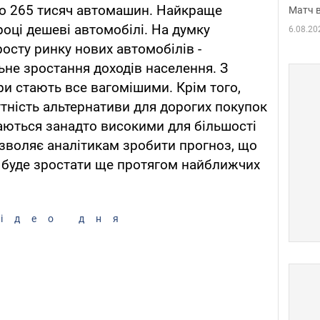
ано 265 тисяч автомашин. Найкраще
Матч в
оці дешеві автомобілі. На думку
6.08.20
росту ринку нових автомобілів -
льне зростання доходів населення. З
и стають все вагомішими. Крім того,
утність альтернативи для дорогих покупок
шаються занадто високими для більшості
озволяє аналітикам зробити прогноз, що
 буде зростати ще протягом найближчих
ідео дня