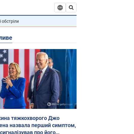
і обстріли
ливе
ина тяжкохворого Джо
ена назвала перший симптом,
 сигналізував про його