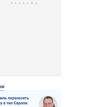
ки
мль переносить
ну в тил Європи: