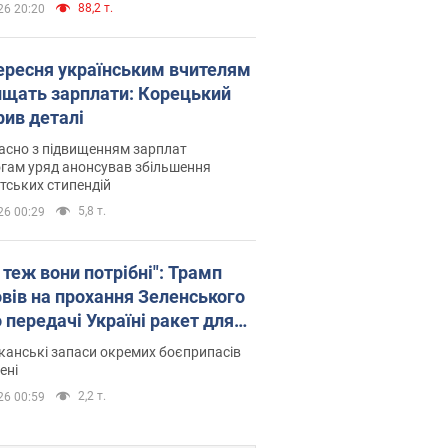
88,2 т.
26 20:20
вересня українським вчителям
ищать зарплати: Корецький
рив деталі
асно з підвищенням зарплат
гам уряд анонсував збільшення
тських стипендій
5,8 т.
26 00:29
 теж вони потрібні": Трамп
овів на прохання Зеленського
 передачі Україні ракет для
ot
анські запаси окремих боєприпасів
ені
2,2 т.
26 00:59