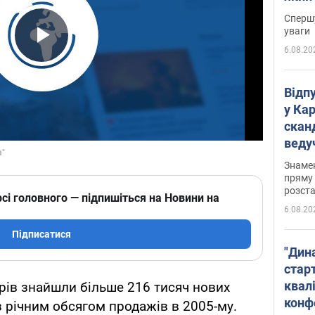
"агр
Спершу
уваги
6.08.20
Play Video
Відп
у Ка
скан
веду
захе
Знаме
пряму 
розста
сі головного — підпишіться на Новини на
6.08.20
Підписатися
"Дин
стар
квалі
арів знайшли більше 216 тисяч нових
конф
з річним обсягом продажів в 2005-му.