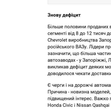
Знову дефіцит
Більше половини проданих 
сегменті від 8 до 12 тисяч д
Chevrolet виробництва Запор
російського ВАЗу. Лідери про
зазначити, що більша части
автозаводах - у Запоріжжі,
викликав дефіцит деяких мо
доводилося чекати доставки C
Є черги і на дорожчі автомаш
Причина - новизна моделей,
підвищений інтерес. Важко п
Honda Civic і Nissan Qashqai