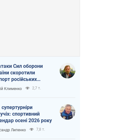
атаки Сил оборони
аїни скоротили
порт російських
топродуктів
2,7 т.
ій Клименко
 супертурніри
учіх: спортивний
ендар осені 2026 року
7,8 т.
сандр Липенко