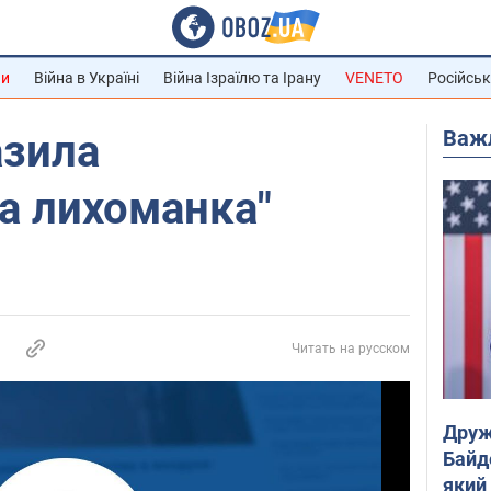
ни
Війна в Україні
Війна Ізраїлю та Ірану
VENETO
Російськ
Важ
азила
а лихоманка"
Читать на русском
Друж
Байд
який