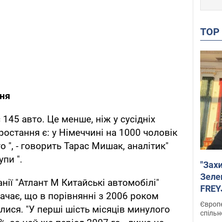
TO
ння
 145 авто. Це менше, ніж у сусідніх
зростання є: у Німеччині на 1000 чоловік
о ", - говорить Тарас Мишак, аналітик"
упи ".
"Зах
Зеле
ії "Атлант М Китайські автомобілі"
FREYJ
чає, що в порівнянні з 2006 роком
підтр
Європе
лися. "У перші шість місяців минулого
спільн