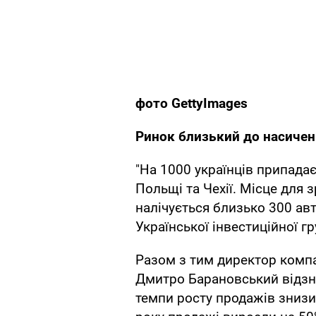
фото GettyImages
Ринок близький до насиче
"На 1000 українців припадає
Польщі та Чехії. Місце для 
налічується близько 300 авт
Української інвестиційної гр
Разом з тим директор компан
Дмитро Барановський відзна
темпи росту продажів знизи