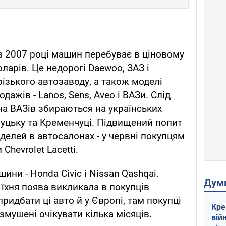
в 2007 році машин перебуває в ціновому
оларів. Це недорогі Daewoo, ЗАЗ і
ізького автозаводу, а також моделі
дажів - Lanos, Sens, Aveo і ВАЗи. Слід
на ВАЗів збираються на українських
 Луцьку та Кременчуці. Підвищений попит
делей в автосалонах - у червні покупцям
hevrolet Lacetti.
ини - Honda Civic і Nissan Qashqai.
Дум
 їхня поява викликала в покупців
ридбати ці авто й у Європі, там покупці
Кре
 змушені очікувати кілька місяців.
вій