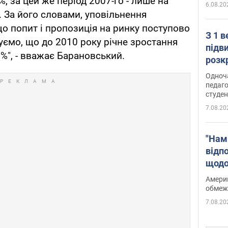
, за цей же період 2007-го - лише на
6.08.20
. За його словами, уповільнення
що попит і пропозиція на ринку поступово
З 1 
ємо, що до 2010 року річне зростання
підв
2%", - вважає Барановський.
розк
Одноч
педаго
студен
7.08.20
"Нам
відп
щодо
Patri
Америк
обмеж
7.08.20