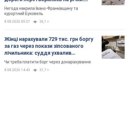
Відео
Негода накрила Івано-Франківщину та
курортний Буковель
8.08.2026 09:27
36,1 т.
Жінці нарахували 729 тис. грн боргу
за газ через покази зіпсованого
лічильника: суддя ухвалив
неочікуване рішення
Чи треба платити борг через донарахування
8.08.2026 14:43
31,7 т.