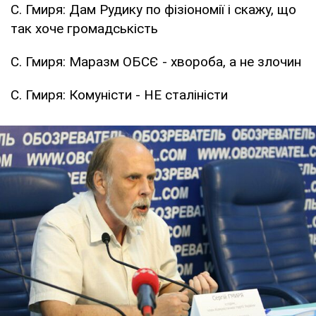
С. Гмиря: Дам Рудику по фізіономії і скажу, що
так хоче громадськість
С. Гмиря: Маразм ОБСЄ - хвороба, а не злочин
С. Гмиря: Комуністи - НЕ сталіністи