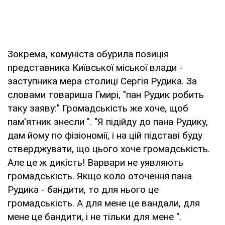
Зокрема, комуніста обурила позиція
представника Київської міської влади -
заступника мера столиці Сергія Рудика. За
словами товариша Гмирі, "пан Рудик робить
таку заяву:" Громадськість же хоче, щоб
пам'ятник знесли ". "Я підійду до пана Рудику,
дам йому по фізіономії, і на цій підставі буду
стверджувати, що цього хоче громадськість.
Але це ж дикість! Варвари не уявляють
громадськість. Якщо коло оточення пана
Рудика - бандити, то для нього це
громадськість. А для мене це вандали, для
мене це бандити, і не тільки для мене ".