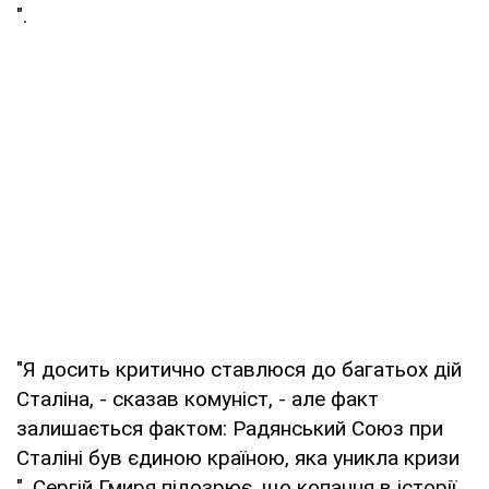
".
"Я досить критично ставлюся до багатьох дій
Сталіна, - сказав комуніст, - але факт
залишається фактом: Радянський Союз при
Сталіні був єдиною країною, яка уникла кризи
". Сергій Гмиря підозрює, що копання в історії