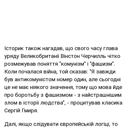
Історик також нагадав, що свого часу глава
уряду Великобританії Вінстон Черчилль чітко
розмежував поняття "комунізм" і "фашизм".
Коли почалася війна, той сказав: "Я завжди
був антикомуністом номер один, але сьогодні
це не має ніякого значення, тому що мова йде
про боротьбу з фашизмом - з найстрашнішим
злом в історії людства", - процитував класика
Сергій Гмиря.
Далі, якщо слідувати європейській логіці, то