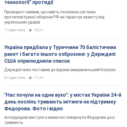
технології" протидії
Президент заявив, що навіть посилена система
протиповітряної оборони РФ не гарантує захисту від
українських ударів
7 годин тому
53,5 т.
Україна придбала у Туреччини 70 балістичних
ракет і багато іншого озброєння: у Держдепі
США оприлюднили список
Держдеп вже поставив до відома американський Конгрес
8 годин тому
11,8 т.
"Нас почули на одне вухо": у містах України 24-й
день поспіль тривають мітинги на підтримку
Федорова. Фото і відео
Антиурядові виступи з вимогою повернути Федорова досі
тривають