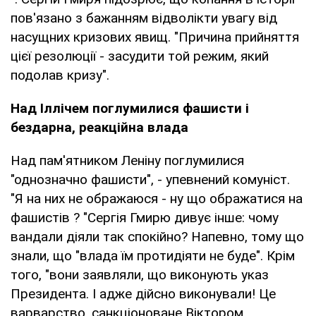
пов'язано з бажанням відволікти увагу від
насущних кризових явищ. "Причина прийняття
цієї резолюції - засудити той режим, який
подолав кризу".
Над Іллічем поглумилися фашисти і
бездарна, реакційна влада
Над пам'ятником Леніну поглумилися
"однозначно фашисти", - упевнений комуніст.
"Я на них не ображаюся - ну що ображатися на
фашистів ? "Сергія Гмирю дивує інше: чому
вандали діяли так спокійно? Напевно, тому що
знали, що "влада їм протидіяти не буде". Крім
того, "вони заявляли, що виконують указ
Президента. І адже дійсно виконували! Це
варварство, санкціоноване Віктором