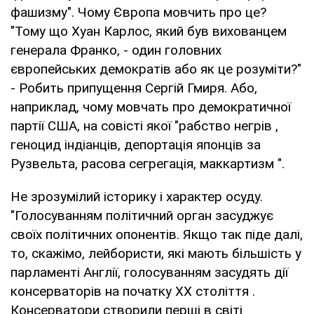
фашизму". Чому Європа мовчить про це?
"Тому що Хуан Карлос, який був вихованцем
генерала Франко, - один головних
європейських демократів або як це розуміти?"
- Робить припущення Сергій Гмиря. Або,
наприклад, чому мовчать про демократичної
партії США, на совісті якої "рабство негрів ,
геноцид індіанців, депортація японців за
Рузвельта, расова сегрегація, маккартизм ".
Не зрозумілий історику і характер осуду.
"Голосуванням політичний орган засуджує
своїх політичних опонентів. Якщо так піде далі,
то, скажімо, лейбористи, які мають більшість у
парламенті Англії, голосуванням засудять дії
консерваторів на початку ХХ століття .
Консерватори створили перші в світі