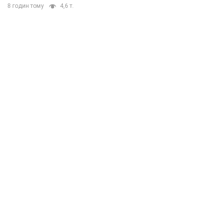
8 годин тому
4,6 т.