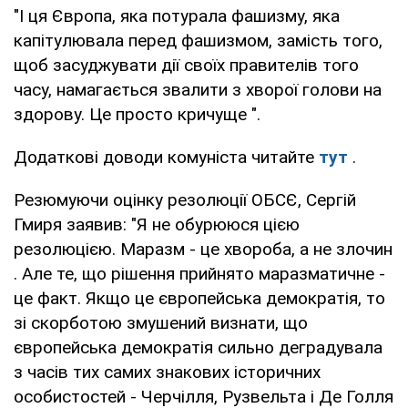
"І ця Європа, яка потурала фашизму, яка
капітулювала перед фашизмом, замість того,
щоб засуджувати дії своїх правителів того
часу, намагається звалити з хворої голови на
здорову. Це просто кричуще ".
Додаткові доводи комуніста читайте
тут
.
Резюмуючи оцінку резолюції ОБСЄ, Сергій
Гмиря заявив: "Я не обурююся цією
резолюцією. Маразм - це хвороба, а не злочин
. Але те, що рішення прийнято маразматичне -
це факт. Якщо це європейська демократія, то
зі скорботою змушений визнати, що
європейська демократія сильно деградувала
з часів тих самих знакових історичних
особистостей - Черчілля, Рузвельта і Де Голля