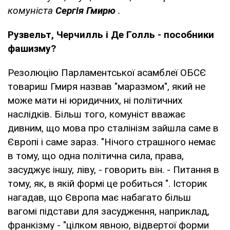
комуніста
Сергія Гмирю
.
Рузвельт, Черчилль і Де Голль - пособники
фашизму?
Резолюцію Парламентської асамблеї ОБСЄ
товариш Гмиря назвав "маразмом", який не
може мати ні юридичних, ні політичних
наслідків. Більш того, комуніст вважає
дивним, що мова про сталінізм зайшла саме в
Європі і саме зараз. "Нічого страшного немає
в тому, що одна політична сила, права,
засуджує іншу, ліву, - говорить він. - Питання в
тому, як, в якій формі це робиться ". Історик
нагадав, що Європа має набагато більш
вагомі підстави для засудження, наприклад,
франкізму - "цілком явною, відвертої форми