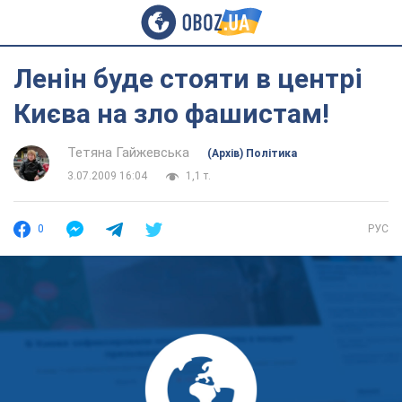
Ленін буде стояти в центрі
Києва на зло фашистам!
Тетяна Гайжевська
(Архів) Політика
3.07.2009 16:04
1,1 т.
0
РУС