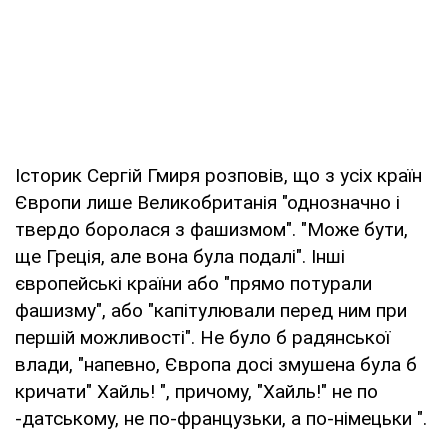
Історик Сергій Гмиря розповів, що з усіх країн
Європи лише Великобританія "однозначно і
твердо боролася з фашизмом". "Може бути,
ще Греція, але вона була подалі". Інші
європейські країни або "прямо потурали
фашизму", або "капітулювали перед ним при
першій можливості". Не було б радянської
влади, "напевно, Європа досі змушена була б
кричати" Хайль! ", причому, "Хайль!" не по
-датському, не по-французьки, а по-німецьки ".