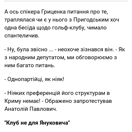
А ось спікера Гриценка питання про те,
траплялася чи є у нього з Пригодським хоч
одна бесіда щодо гольф-клубу, чимало
спантеличив.
- Ну, була звісно ... - неохоче зізнався він. - Як
з народним депутатом, ми обговорюємо з
ним багато питань.
- Однопартійці, як ніяк!
- Ніяких преференцій його структурам в
Криму немає! - Ображено запротестував
Анатолій Павлович.
"Клуб не для Януковича"