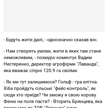
- Будуть жити далі, - однозначно сказав він.
- Нам створять умови, жити в яких там стане
неможливим, - похмуро коментує Вадим
Нестеренко, директор агрофірми "Лаванда",
яка вважає спірні 120.9 га своїми.
- Як ми тут залишимося? Гольф - гра елітна.
Хіба пройдуть сільські "фейс-контроль", як
сюди хто приїде? Чи зможу я свою корову
Феню на поле пасти? - Вторить Брянцева, яка
також має до ТОВ "Лаванда" саме