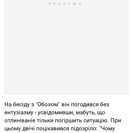
На бесіду з "Обозом" він погодився без
ентузіазму - усвідомивши, мабуть, що
отлиніваніе тільки погіршить ситуацію. При
цьому двічі поцікавився підозріло: "Чому