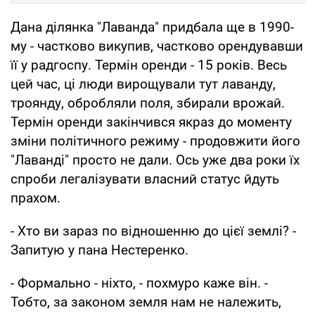
Дана ділянка "Лаванда" придбала ще в 1990-
му - частково викупив, частково орендувавши
її у радгоспу. Термін оренди - 15 років. Весь
цей час, ці люди вирощували тут лаванду,
троянду, обробляли поля, збирали врожай.
Термін оренди закінчився якраз до моменту
зміни політичного режиму - продовжити його
"Лаванді" просто не дали. Ось уже два роки їх
спроби легалізувати власний статус йдуть
прахом.
- Хто ви зараз по відношенню до цієї землі? -
Запитую у пана Нестеренко.
- Формально - ніхто, - похмуро каже він. -
Тобто, за законом земля нам не належить,