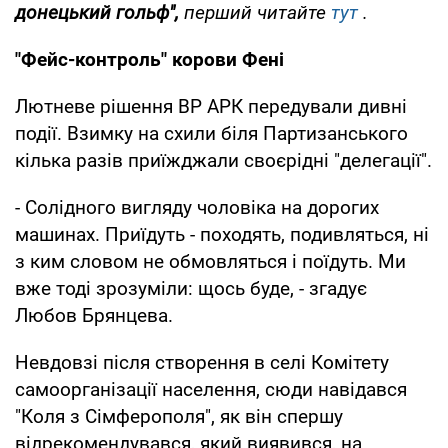
донецький гольф",
перший читайте
тут
.
"Фейс-контроль" корови Фені
Лютневе рішення ВР АРК передували дивні
події. Взимку на схили біля Партизанського
кілька разів приїжджали своєрідні "делегації".
- Солідного вигляду чоловіка на дорогих
машинах. Приїдуть - походять, подивляться, ні
з ким словом не обмовляться і поїдуть. Ми
вже тоді зрозуміли: щось буде, - згадує
Любов Брянцева.
Невдовзі після створення в селі Комітету
самоорганізації населення, сюди навідався
"Коля з Сімферополя", як він спершу
відрекомендувався, який виявився, на