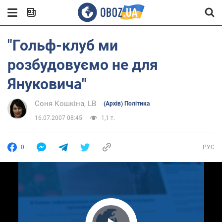
"Гольф-клуб ми
розбудовуємо не для
Януковича"
Соня Кошкіна, LB
(Архів) Політика
16.07.2007 08:45
1,1 т.
0
РУС