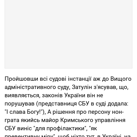
Пройшовши всі судові інстанції аж до Вищого
адміністративного суду, Затулін з'ясував, що,
виявляється, законів України він не
порушував (представниця СБУ в суді додала:
"І слава Богу!"), А рішення про персону нон-
грата якийсь майор Кримського управління
СБУ виніс "для профілактики", "як
превентивну міру", щоб ніхто тут, в Україні, на