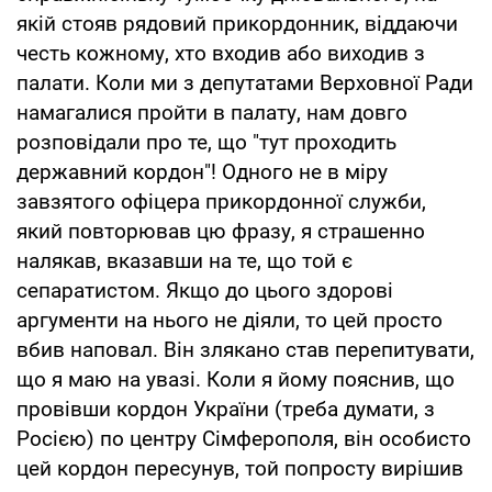
якій стояв рядовий прикордонник, віддаючи
честь кожному, хто входив або виходив з
палати. Коли ми з депутатами Верховної Ради
намагалися пройти в палату, нам довго
розповідали про те, що "тут проходить
державний кордон"! Одного не в міру
завзятого офіцера прикордонної служби,
який повторював цю фразу, я страшенно
налякав, вказавши на те, що той є
сепаратистом. Якщо до цього здорові
аргументи на нього не діяли, то цей просто
вбив наповал. Він злякано став перепитувати,
що я маю на увазі. Коли я йому пояснив, що
провівши кордон України (треба думати, з
Росією) по центру Сімферополя, він особисто
цей кордон пересунув, той попросту вирішив