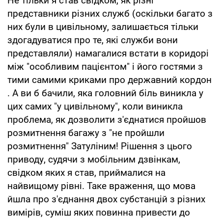
Не тільки я став свідком, як різні
представники різних служб (оскільки багато з
них були в цивільному, залишається тільки
здогадуватися про те, які служби вони
представляли) намагалися встати в коридорі
між "особливим пацієнтом" і його гостями з
тими самими криками про державний кордон
. А ви б бачили, яка головний біль виникла у
цих самих "у цивільному", коли виникла
проблема, як дозволити з'єднатися пройшов
розмитнення багажу з "не пройшли
розмитнення" Затуліним! Рішення з цього
приводу, судячи з мобільним дзвінкам,
свідком яких я став, приймалися на
найвищому рівні. Таке враження, що мова
йшла про з'єднання двох субстанцій з різних
вимірів, суміш яких повинна привести до