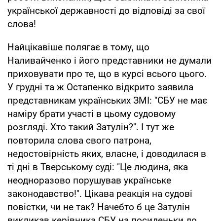
української державності до відповіді за свої
слова!
Найцікавіше полягає в тому, що
Наливайченко і його представники не думали
приховувати про те, що в курсі всього цього.
У грудні та ж Остапенко відкрито заявила
представникам українських ЗМІ: "СБУ не має
наміру брати участі в цьому судовому
розгляді. Хто такий Затулін?". І тут же
повторила слова свого патрона,
недостовірність яких, власне, і доводилася в
ті дні в Тверському суді: "Це людина, яка
неодноразово порушував українське
законодавство!". Цікава реакція на судові
повістки, чи не так? Начебто б це Затулін
викликав керівника СБУ на посиденьки до