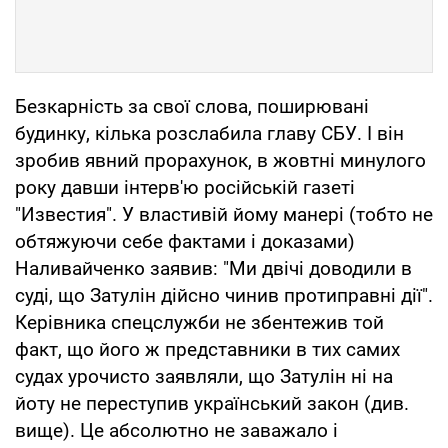
Безкарність за свої слова, поширювані
будинку, кілька розслабила главу СБУ. І він
зробив явний прорахунок, в жовтні минулого
року давши інтерв'ю російській газеті
"Известия". У властивій йому манері (тобто не
обтяжуючи себе фактами і доказами)
Наливайченко заявив: "Ми двічі доводили в
суді, що Затулін дійсно чинив протиправні дії".
Керівника спецслужби не збентежив той
факт, що його ж представники в тих самих
судах урочисто заявляли, що Затулін ні на
йоту не переступив український закон (див.
вище). Це абсолютно не заважало і