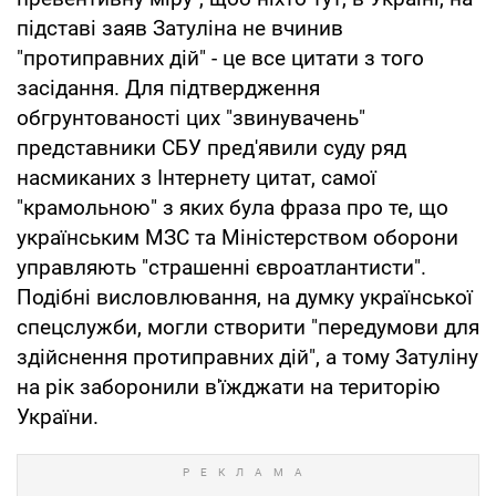
підставі заяв Затуліна не вчинив
"протиправних дій" - це все цитати з того
засідання. Для підтвердження
обгрунтованості цих "звинувачень"
представники СБУ пред'явили суду ряд
насмиканих з Інтернету цитат, самої
"крамольною" з яких була фраза про те, що
українським МЗС та Міністерством оборони
управляють "страшенні євроатлантисти".
Подібні висловлювання, на думку української
спецслужби, могли створити "передумови для
здійснення протиправних дій", а тому Затуліну
на рік заборонили в'їжджати на територію
України.