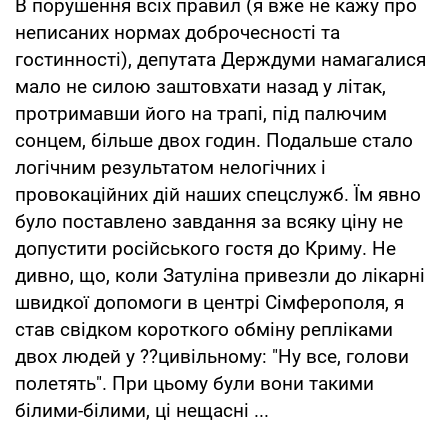
В порушення всіх правил (я вже не кажу про
неписаних нормах доброчесності та
гостинності), депутата Держдуми намагалися
мало не силою заштовхати назад у літак,
протримавши його на трапі, під палючим
сонцем, більше двох годин. Подальше стало
логічним результатом нелогічних і
провокаційних дій наших спецслужб. Їм явно
було поставлено завдання за всяку ціну не
допустити російського гостя до Криму. Не
дивно, що, коли Затуліна привезли до лікарні
швидкої допомоги в центрі Сімферополя, я
став свідком короткого обміну репліками
двох людей у ??цивільному: "Ну все, голови
полетять". При цьому були вони такими
білими-білими, ці нещасні ...