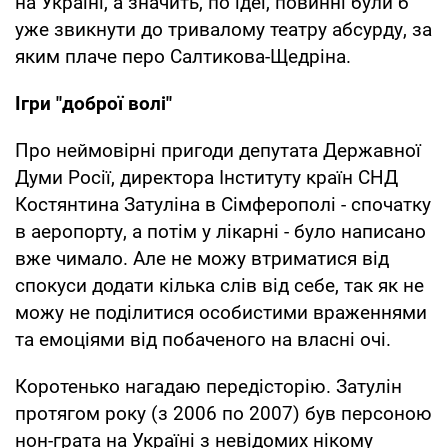
на Україні, а значить, по ідеї, повинні були б
уже звикнути до тривалому театру абсурду, за
яким плаче перо Салтикова-Щедріна.
Ігри "доброї волі"
Про неймовірні пригоди депутата Державної
Думи Росії, директора Інституту країн СНД
Костянтина Затуліна в Сімферополі - спочатку
в аеропорту, а потім у лікарні - було написано
вже чимало. Але не можу втриматися від
спокуси додати кілька слів від себе, так як не
можу не поділитися особистими враженнями
та емоціями від побаченого на власні очі.
Коротенько нагадаю передісторію. Затулін
протягом року (з 2006 по 2007) був персоною
нон-грата на Україні з невідомих нікому