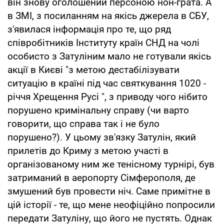
він знову оголошений персоною нон-грата. А
в ЗМІ, з посиланням на якісь джерела в СБУ,
з'явилася інформація про те, що ряд
співробітників Інституту країн СНД на чолі
особисто з Затуліним мало не готували якісь
акції в Києві "з метою дестабілізувати
ситуацію в країні під час святкування 1020 -
річчя Хрещення Русі ", з приводу чого нібито
порушено кримінальну справу (чи варто
говорити, що справа так і не було
порушено?). У цьому зв'язку Затулін, який
прилетів до Криму з метою участі в
організованому ним же тенісному турнірі, був
затриманий в аеропорту Сімферополя, де
змушений був провести ніч. Саме примітне в
цій історії - те, що мене неофіційно попросили
передати Затуліну, що його не пустять. Однак