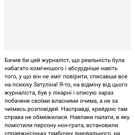
Бачив би цей журналіст, що реальність була
набагато комічнішого і абсурдніше навіть
того, у що він не зміг повірити, списавши все
на психіку Затуліна! Я-то, на відміну від цього
журналіста, був у лікарні і описую зараз
побачене своїми власними очима, а не за
чиїмись розповідей. Насправді, крейдою там
справа не обмежилася. Навпаки палати, в яку
помістили персону нон-грата, встановили
справжнісіньку тумбочку днювального, на