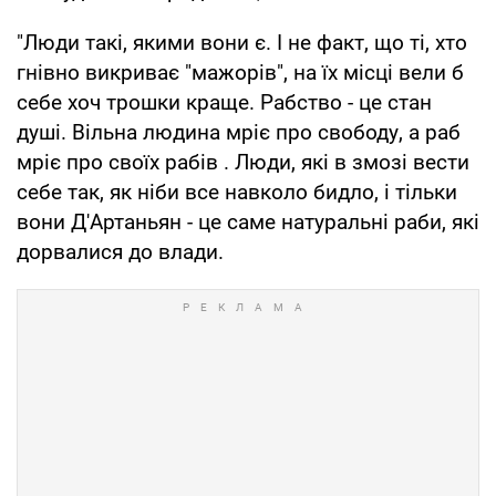
"Люди такі, якими вони є. І не факт, що ті, хто
гнівно викриває "мажорів", на їх місці вели б
себе хоч трошки краще. Рабство - це стан
душі. Вільна людина мріє про свободу, а раб
мріє про своїх рабів . Люди, які в змозі вести
себе так, як ніби все навколо бидло, і тільки
вони Д'Артаньян - це саме натуральні раби, які
дорвалися до влади.