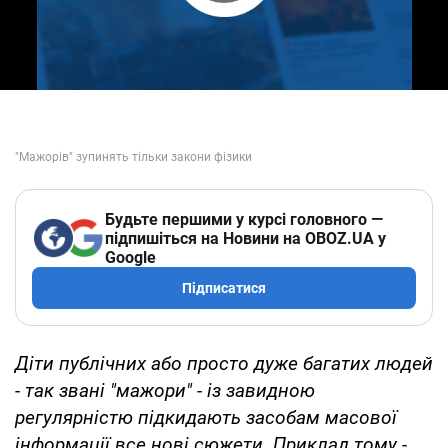
Play Video
Будьте першими у курсі головного —
підпишіться на Новини на OBOZ.UA у
Google
Підписатися
Діти публічних або просто дуже багатих людей
- так звані "мажори" - із завидною
регулярністю підкидають засобам масової
інформації все нові сюжети. Приклад тому -