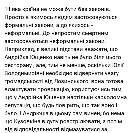
"Ніяка країна не може бути без законів.
Просто в якимось людям застосовуються
формальні закони, а до якихось -
неформальні. До непростим смертним
застосовуються неформальні закони.
Наприклад, є великі підстави вважати, що
Андрійка Ющенко навіть не було біля цього
ресторану , але, тим не менше, оскільки Юлії
Володимирівні необхідно відвернути увагу
громадськості від Лозинського, вона готова
влаштувати провокацію, користуючись тим,
що у Андрійка Ющенка настільки карколомна
репутація, що будь повірить, що так воно і
було. І Андрюша в цьому сам винен, бо нема
що Кузовкіна в дупу розстрілювати, а потім
від відповідальності відмазуватися за