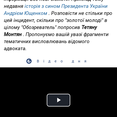
недавня
історія з сином Президента України
Андрієм Ющенком
. Розповісти не стільки про
цей інцидент, скільки про "золотої молоді" в
цілому "Обозреватель" попросив
Тетяну
Монтян
. Пропонуємо вашій увазі фрагменти
тематичних висловлювань відомого
адвоката.
Відео дня
Play Video