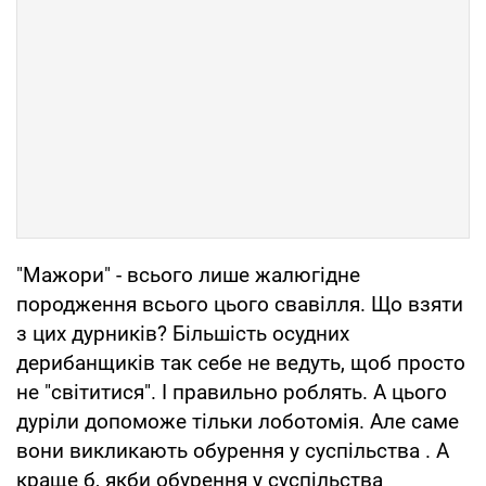
"Мажори" - всього лише жалюгідне
породження всього цього свавілля. Що взяти
з цих дурників? Більшість осудних
дерибанщиків так себе не ведуть, щоб просто
не "світитися". І правильно роблять. А цього
дуріли допоможе тільки лоботомія. Але саме
вони викликають обурення у суспільства . А
краще б, якби обурення у суспільства