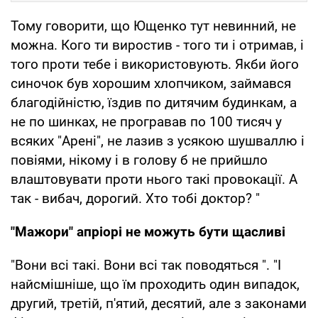
Тому говорити, що Ющенко тут невинний, не
можна. Кого ти виростив - того ти і отримав, і
того проти тебе і використовують. Якби його
синочок був хорошим хлопчиком, займався
благодійністю, їздив по дитячим будинкам, а
не по шинках, не програвав по 100 тисяч у
всяких "Арені", не лазив з усякою шушваллю і
повіями, нікому і в голову б не прийшло
влаштовувати проти нього такі провокації. А
так - вибач, дорогий. Хто тобі доктор? "
"Мажори" апріорі не можуть бути щасливі
"Вони всі такі. Вони всі так поводяться ". "І
найсмішніше, що їм проходить один випадок,
другий, третій, п'ятий, десятий, але з законами