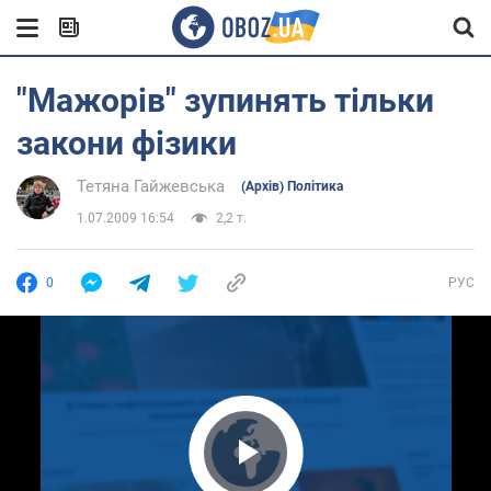
"Мажорів" зупинять тільки
закони фізики
Тетяна Гайжевська
(Архів) Політика
1.07.2009 16:54
2,2 т.
0
РУС