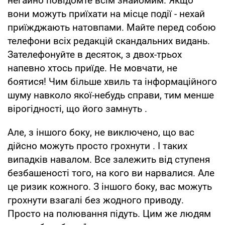
негайно повідомте всім знайомим. Якщо
вони можуть приїхати на місце події - нехай
приїжджають натовпами. Майте перед собою
телефони всіх редакцій скандальних видань.
Зателефонуйте в десяток, з двох-трьох
напевно хтось приїде. Не мовчати, не
боятися! Чим більше хвиль та інформаційного
шуму навколо якої-небудь справи, тим менше
вірогідності, що його замнуть .
Але, з іншого боку, не виключено, що вас
дійсно можуть просто грохнути . І таких
випадків навалом. Все залежить від ступеня
безбашеності того, на кого ви нарвалися. Але
це ризик кожного. З іншого боку, вас можуть
грохнути взагалі без жодного приводу.
Просто на полювання підуть. Цим же людям