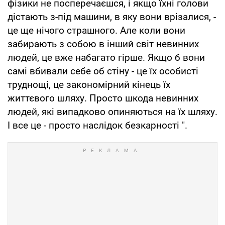
фізики не посперечаєшся, і якщо їхні голови
дістають з-під машини, в яку вони врізалися, -
це ще нічого страшного. Але коли вони
забирають з собою в інший світ невинних
людей, це вже набагато гірше. Якщо б вони
самі вбивали себе об стіну - це їх особисті
труднощі, це закономірний кінець їх
життєвого шляху. Просто шкода невинних
людей, які випадково опиняються на їх шляху.
І все це - просто наслідок безкарності ".