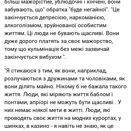
більш мажорістие, ублюдочні і кінчені, вони
забувають, що" обратка "буде негайної". "Це
закінчується депресією, наркоманією,
алкоголізмом, зруйнованої особистим
життям. Ці люди не бувають щасливі. Вони
дуже дорого платять за своє мажорство,
тому що кульмінація без межі зазвичай
закінчується вибухом ".
"Я стикаюся з тим, як вони, наприклад,
розлучаються з дружинами та чоловіками, як
вони ділять майно. Нікому б не бажала такого
життя. Люди, які міряють життя баблом і
понтами, апріорі не можуть бути щасливі . У
них немає ніякої мети в житті. Люди, які
проводять своє життя на модних курортах, у
шинках, в казино - я навіть не знаю, як це