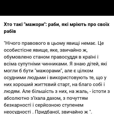
Хто такі "мажори": раби, які мріють про своїх
рабів
"Нічого правового в цьому явищі немає. Це
особистісне явище, яке, звичайно ж,
обумовлено станом правосуддя в країні і
всіма супутніми чинниками. Я знаю дітей, які
могли б бути "мажорами", але є цілком
осудними людьми і використовують те, що у
них хороший життєвий старт, на благо собі і
людям. Але більшість з них, на жаль, - істоти з
абсолютно з'їхала дахом, з почуттям
безкарності і серйозною ступенем
неосудності . Придбаної, звичайно ж ".