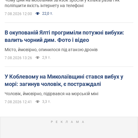
Чому ціни на мобільний зв'язок зросли у кілька разів і як
поліпшити якість інтернету на телефоні
22,0 т.
7.08.2026 12:00
В окупованій Ялті прогриміли потужні вибухи:
валить чорний дим. Фото і відео
Місто, ймовірно, опинилося під атакою дронів
2,9 т.
7.08.2026 13:26
У Коблевому на Миколаївщині стався вибух у
морі: загинув чоловік, є постраждалі
Чоловік, ймовірно, підірвався на морській міні
3,3 т.
7.08.2026 12:41