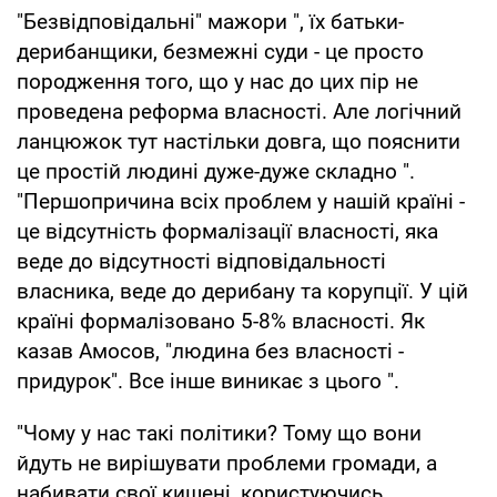
"Безвідповідальні" мажори ", їх батьки-
дерибанщики, безмежні суди - це просто
породження того, що у нас до цих пір не
проведена реформа власності. Але логічний
ланцюжок тут настільки довга, що пояснити
це простій людині дуже-дуже складно ".
"Першопричина всіх проблем у нашій країні -
це відсутність формалізації власності, яка
веде до відсутності відповідальності
власника, веде до дерибану та корупції. У цій
країні формалізовано 5-8% власності. Як
казав Амосов, "людина без власності -
придурок". Все інше виникає з цього ".
"Чому у нас такі політики? Тому що вони
йдуть не вирішувати проблеми громади, а
набивати свої кишені, користуючись