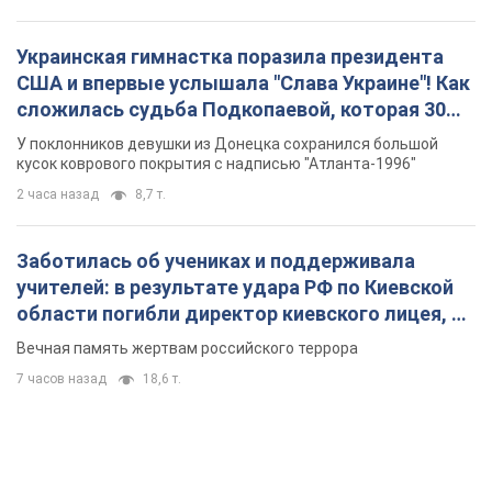
Украинская гимнастка поразила президента
США и впервые услышала "Слава Украине"! Как
сложилась судьба Подкопаевой, которая 30
лет назад завоевала "золото" Олимпиады
У поклонников девушки из Донецка сохранился большой
кусок коврового покрытия с надписью "Атланта-1996"
2 часа назад
8,7 т.
Заботилась об учениках и поддерживала
учителей: в результате удара РФ по Киевской
области погибли директор киевского лицея, её
муж и внук
Вечная память жертвам российского террора
7 часов назад
18,6 т.