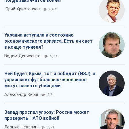
Когда закончится война?
Юрий Христензен
6,6 т.
Украина вступила в состояние
экономического кризиса. Есть ли свет
в конце туннеля?
Вадим Денисенко
5,7 т.
Чей будет Крым, тот и победит (NSJ), а
украинских футбольных чиновников
могут назвать убийцами
Александр Кирш
5,7 т.
Запад проспал угрозу: Россия может
проверить НАТО войной
Леонид Невзлин
7,5 т.