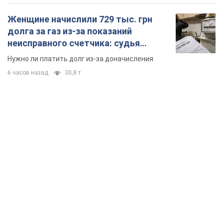
Женщине начислили 729 тыс. грн
долга за газ из-за показаний
неисправного счетчика: судья
вынес неожиданное решение
Нужно ли платить долг из-за доначисления
6 часов назад
30,8 т.