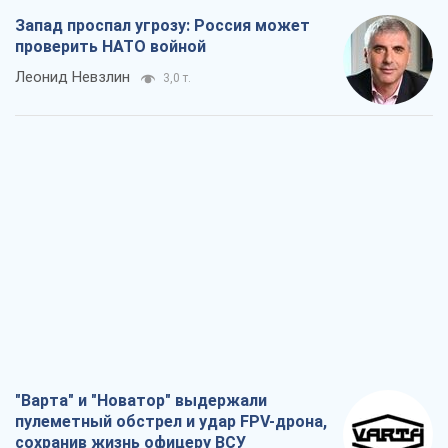
"Варта" и "Новатор" выдержали
пулеметный обстрел и удар FPV-дрона,
сохранив жизнь офицеру ВСУ
Украинская Бронетехника
3,0 т.
КНДР как катализатор войны, или О
новом этапе российско-
северокорейского союза
Алексей Кущ
3,1 т.