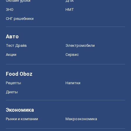
Food Oboz
Рецепты
Напитки
Диеты
Экономика
Рынки и компании
Mакроэкономика
MedOboz
Новости медицины
MAMACLUB
Шоу
Афиша
Сплетни
Красота
Мода