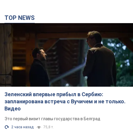
Зеленский впервые прибыл в Сербию:
запланирована встреча с Вучичем и не только.
Видео
Это первый визит главы государства в Белград
2 часа назад
75,8 т.
"Верните Федорова": в городах Украины уже
23-й день подряд проходят массовые митинги
с плакатами. Фото и видео
Участники акций продолжают серию ежедневных протестов
3 часа назад
2,2 т.