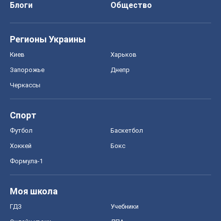
Спорт
Футбол
Баскетбол
Хоккей
Бокс
Формула-1
Моя школа
ГДЗ
Учебники
Онлайн уроки
ДПА
ЗНО
НМТ
СНГ решебники
Авто
Тест Драйв
Электромобили
Акции
Сервис