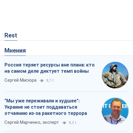
Россия теряет ресурсы вне плана: кто
на самом деле диктует темп войны
Сергей Мисюра
8,7 т.
"Мы уже переживали и худшее":
Украине не стоит поддаваться
отчаянию из-за ракетного террора
Сергей Марченко, эксперт
8,2 т.
Запад проспал угрозу: Россия может
проверить НАТО войной
Леонид Невзлин
3,0 т.