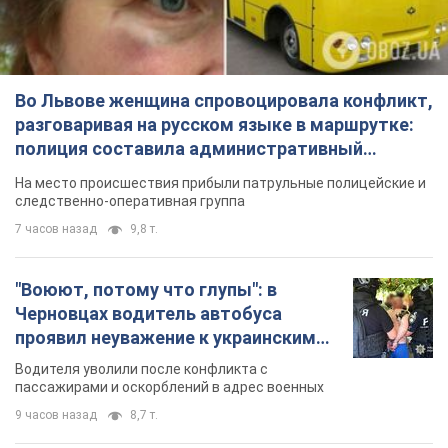
следственно-оперативная группа
7 часов назад
9,8 т.
"Воюют, потому что глупы": в
Черновцах водитель автобуса
проявил неуважение к украинским
военным и поплатился за это.
Водителя уволили после конфликта с
Видео
пассажирами и оскорблений в адрес военных
9 часов назад
8,7 т.
"Не следит за сексуальностью": в
Киеве консультант салона красоты
оскорбил женщину после
химиотерапии, разгорелся скандал.
Сотрудник салона оценил внешность
Фото
женщины, заявив, что у нее "мужская стрижка"
3 часа назад
13,4 т.