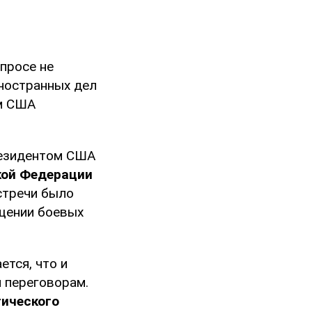
просе не
ностранных дел
ом США
резидентом США
кой Федерации
стречи было
щении боевых
тся, что и
м переговорам.
тического