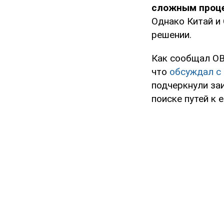
сложным проц
Однако Китай и
решении.
Как сообщал OB
что
обсуждал с 
подчеркнули за
поиске путей к 