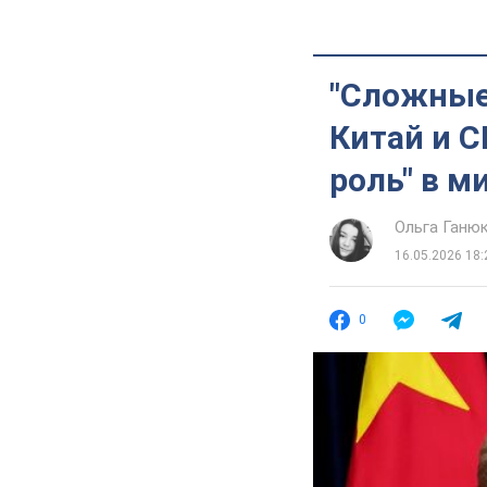
"Сложные
Китай и 
роль" в м
Ольга Ганю
16.05.2026 18:
0