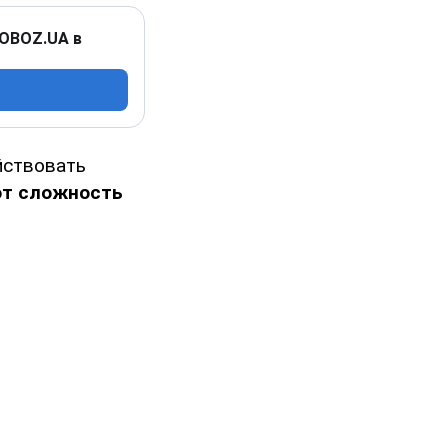
 OBOZ.UA в
йствовать
ют сложность