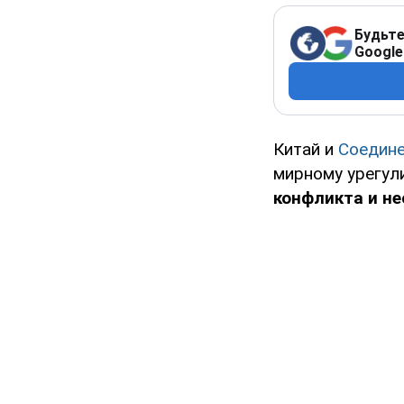
Будьте
Google
Китай и
Соедин
мирному урегул
конфликта и н