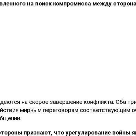
авленного на поиск компромисса между сторон
адеются на скорое завершение конфликта. Оба пр
ействия мирным переговорам соответствующим об
общении.
стороны признают, что урегулирование войны 