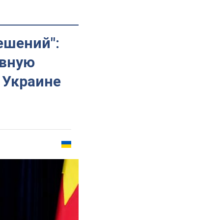
ешений":
ивную
 Украине