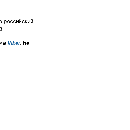
о российский
й.
и в
Viber
. Не