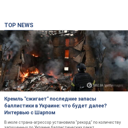
баллистики в Украине: что будет далее?
Интервью с Шарпом
В июле страна-агрессор установила "рекорд" по количеству
запущенных по Украине баллистических ракет
5 годин тому
56,1 т.
В Екатеринбурге атакован склад Wildberries:
есть попадания, поднялся дым. Фото и видео
Россиянам не помогла даже работа ПВО
4 години тому
9,7 т.
"Замечательный отец": в сети рассказали о
мужчине, которого Россия убила ударом по
Броварам. Фото
Мужчину вспоминают как профессионала своего дела
2 години тому
2,0 т.