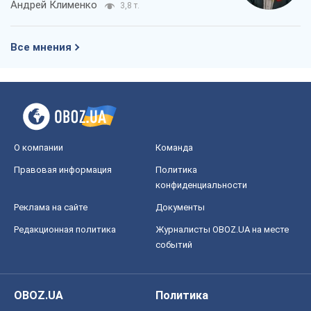
OBOZ.UA
Политика
Мир
Расследования
Блоги
Общество
Регионы Украины
Киев
Харьков
Запорожье
Днепр
Черкассы
Спорт
Футбол
Баскетбол
Хоккей
Бокс