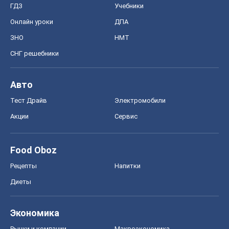
Экономика
Рынки и компании
Mакроэкономика
MedOboz
Новости медицины
MAMACLUB
Шоу
Афиша
Сплетни
Красота
Мода
Женский Журнал