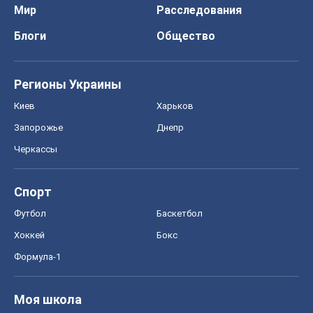
Формула-1
Моя школа
ГДЗ
Учебники
Онлайн уроки
ДПА
ЗНО
НМТ
СНГ решебники
Авто
Тест Драйв
Электромобили
Акции
Сервис
Food Oboz
Рецепты
Напитки
Диеты