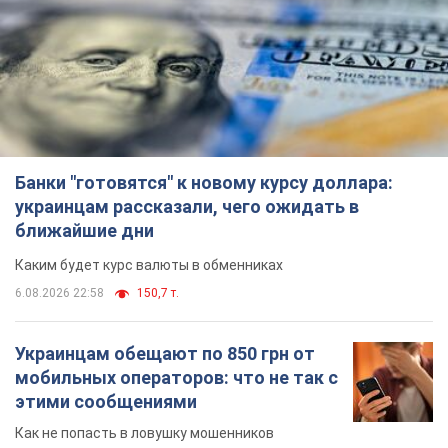
мобильных операторов: что не так с
этими сообщениями
Как не попасть в ловушку мошенников
6.08.2026 21:02
15,5 т.
Самый дорогой футболист
"Динамо" забил "Карабаху" уже на
10-й минуте матча. Видео
Поединок проходит в Польше
6.08.2026 20:48
6,6 т.