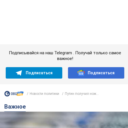
Важное
Банки "готовятся" к новому курсу доллара:
украинцам рассказали, чего ожидать в
ближайшие дни
Каким будет курс валюты в обменниках
6.08.2026 22:58
150,7 т.
Украинцам обещают по 850 грн от