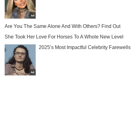
Подписывайся на наш Telegram . Получай только самое
важное!
Подписаться
Подписаться
Новости политики
Путин получил нож...