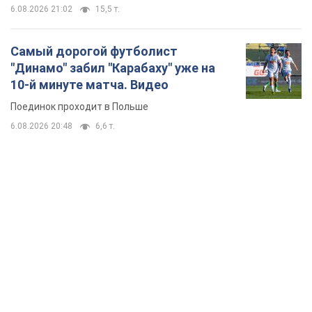
TOP NEWS
Кремль "сжигает" последние запасы