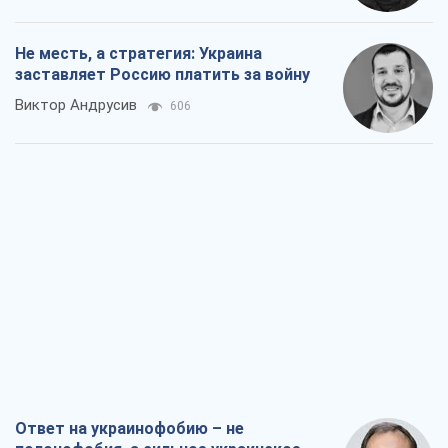
Ответ на украинофобию – не
полонофобия, а сильное украинское
государство
Николай Княжицкий
501
Мэр Москвы внезапно захотел мира,
как становятся послом в США и новые
украинские топ-рейтинги
Александр Кирш
2,9 т.
О запланированной вырубке более 600
деревьев и теплотрассе: что
происходит на Теремках в Киеве
Владислав Самойленко
1,9 т.