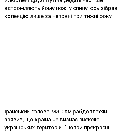
Улюблені друзі Путіна дедалі частіше
встромляють йому ножі у спину: ось зібрав
колекцію лише за неповні три тижні року
Іранський голова МЗС Амірабдоллахян
заявив, що країна не визнає анексію
українських територій: "Попри прекрасні