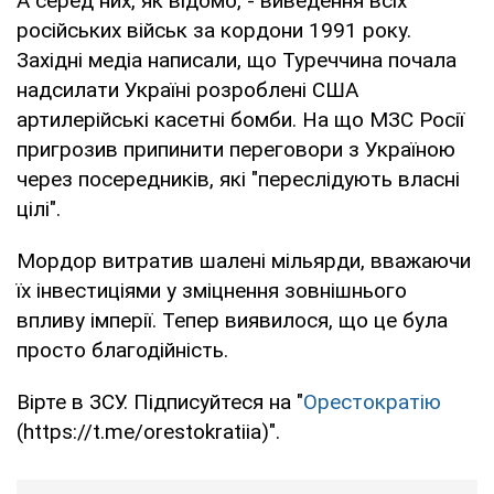
А серед них, як відомо, - виведення всіх
російських військ за кордони 1991 року.
Західні медіа написали, що Туреччина почала
надсилати Україні розроблені США
артилерійські касетні бомби. На що МЗС Росії
пригрозив припинити переговори з Україною
через посередників, які "переслідують власні
цілі".
Мордор витратив шалені мільярди, вважаючи
їх інвестиціями у зміцнення зовнішнього
впливу імперії. Тепер виявилося, що це була
просто благодійність.
Вірте в ЗСУ. Підписуйтеся на "
Орестократію
(https://t.me/orestokratiia)".