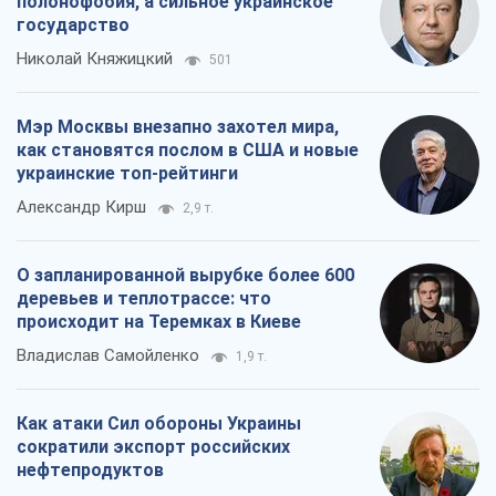
Как атаки Сил обороны Украины
сократили экспорт российских
нефтепродуктов
Андрей Клименко
3,8 т.
Все мнения
О компании
Команда
Правовая информация
Политика
конфиденциальности
Реклама на сайте
Документы
Редакционная политика
Журналисты OBOZ.UA на месте
событий