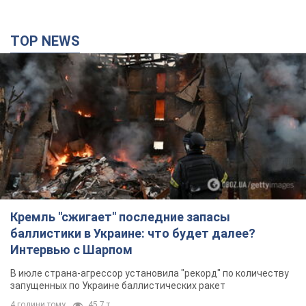
TOP NEWS
Кремль "сжигает" последние запасы
баллистики в Украине: что будет далее?
Интервью с Шарпом
В июле страна-агрессор установила "рекорд" по количеству
запущенных по Украине баллистических ракет
4 години тому
45,7 т.