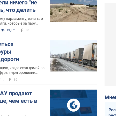
ли ничего ''не
ть, что делить
ому парламенту, если там
яги, которые за пару
исаниной, вместо
19,8 т.
80
оты...
иться
фуры
 дороги
цию, когда ехал домой по
 фуры перегородилии
ого, что им ограничили
 т.
96
 условий!
МАУ продают
Мн
е, чем есть в
Рос
рес