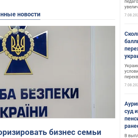
педаг
увелич
анные новости
7.08.20
Скол
балл
пере
укра
июле
Украи
назв
услови
перех
7.08.20
Аури
суд 
пенс
ране
оризировать бизнес семьи
скол
В вып