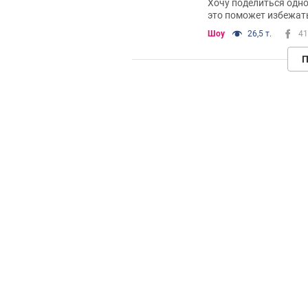
Хочу поделиться одн
это поможет избежать
которой вчера я оказ
Шоу
26,5 т.
41
П