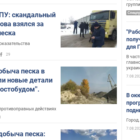
удал
групп
Спецп
ПУ: скандальный
нова взялся за
"Раб
песка
полу
оказательства
для 
докл
29
В част
новы
главн
украи
обыча песка в
7.08.20
ли новые детали
Мостобудом''.
В ок
прог
Компанию уличили в противоправных действиях
подн
виде
1
Город,
7.08.20
добыча песка: