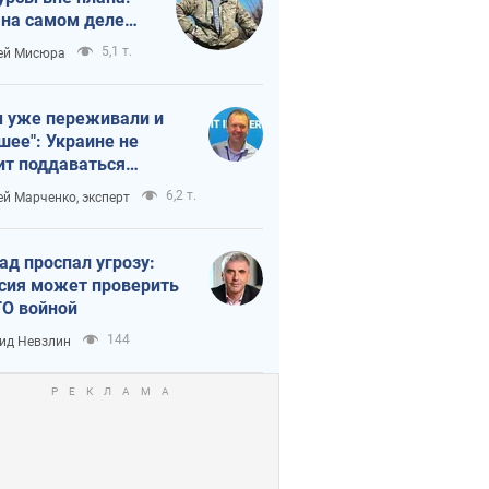
 на самом деле
тует темп войны
5,1 т.
ей Мисюра
 уже переживали и
шее": Украине не
ит поддаваться
аянию из-за
6,2 т.
ей Марченко, эксперт
етного террора
ад проспал угрозу:
сия может проверить
О войной
144
ид Невзлин