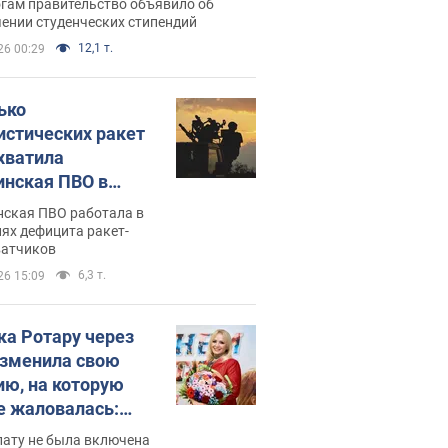
огам правительство объявило об
ении студенческих стипендий
12,1 т.
26 00:29
ько
истических ракет
хватила
инская ПВО в
: в Минобороны
нская ПВО работала в
али цифру
ях дефицита ракет-
ватчиков
6,3 т.
26 15:09
ка Ротару через
изменила свою
ию, на которую
е жаловалась:
ько получала
лату не была включена