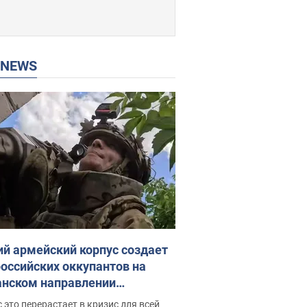
P NEWS
ий армейский корпус создает
российских оккупантов на
нском направлении
ический дискомфорт: как это
 это перерастает в кризис для всей