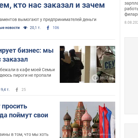
певи
м, кто нас заказал и зачем
зарпла
работ
филар
таментов вымогают у предпринимателей деньги
8.08.20
ые новости
20,1 т.
106
ирует бизнес: мы
с заказал
ибежали в кафе моей Семьи
деюсь пироги не пропали
19,4 т.
25
 просить
да поймут свои
аины в том, что мы хоть