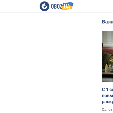
Важ
С 1 
повы
раск
Однов