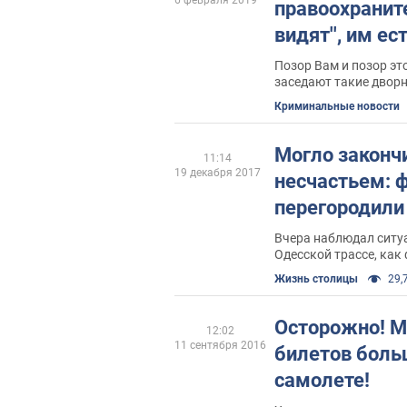
6 февраля 2019
правоохраните
видят'', им ес
Позор Вам и позор эт
заседают такие дворн
копеек занимаются п
Криминальные новости
законотворческой раб
Могло законч
11:14
19 декабря 2017
несчастьем: 
перегородили
Вчера наблюдал ситуа
Одесской трассе, как
дорогу в Киев из-за т
Жизнь столицы
29,7
въезд из-за погодных
Осторожно! 
12:02
11 сентября 2016
билетов больш
самолете!