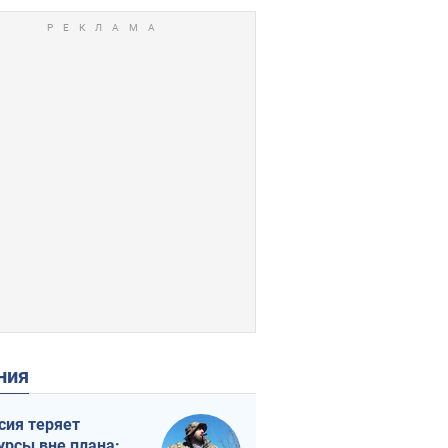
ения
сия теряет
урсы вне плана: