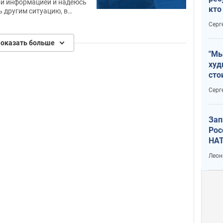
ой информацией и надеюсь
кто
 другим ситуацию, в
дик
ался!
Серг
оказать больше
"Мы
худ
сто
отч
Серг
рак
Зап
Рос
НАТ
Леон