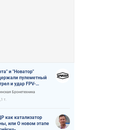
рта" и "Новатор"
ержали пулеметный
трел и удар FPV-
на, сохранив жизнь
инская Бронетехника
церу ВСУ
,1 т.
Р как катализатор
ны, или О новом этапе
сийско-