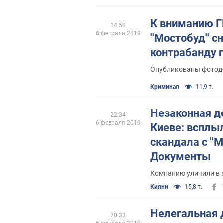
К вниманию Г
14:50
8 февраля 2019
''Мостобуд'' с
контрабанду 
Опубликованы фотод
Криминал
11,9 т.
Незаконная д
22:34
6 февраля 2019
Киеве: всплы
скандала с ''
Документы
Кияни
15,8 т.
Нелегальная 
20:33