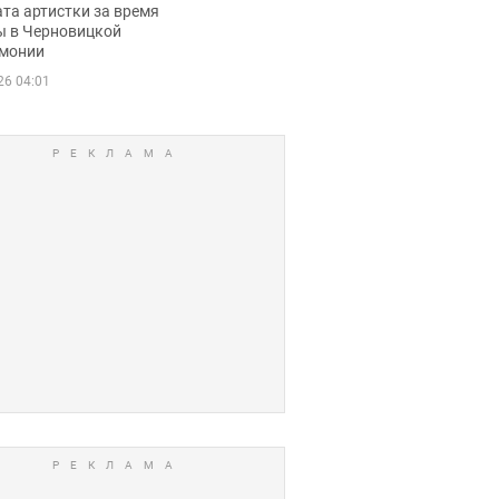
ца
та артистки за время
ы в Черновицкой
монии
26 04:01