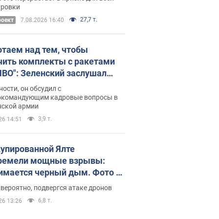
ось
ировки
27,7 т.
роект
7.08.2026 16:40
отаем над тем, чтобы
чить комплекты с ракетами
ПВО": Зеленский заслушал
ад Драпатого и объявил о
ности, он обсудил с
х мерах
окомандующим кадровые вопросы в
нской армии
3,9 т.
26 14:51
купированной Ялте
ремели мощные взрывы:
имается черный дым. Фото и
о
 вероятно, подвергся атаке дронов
6,8 т.
26 13:26