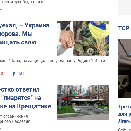
 свои судьбы, а они нет!
2
 уехал, – Украина
TO
корова. Мы
щищать свою
осят: "Папа, ты защищал наш дом, нашу Родину"? И что
,5 т.
181
стко ответил
"пиарятся" на
йке на Крещатике
Трет
для 
т ограничения
Лима
рного Наследия
крит
т.
Сейчас