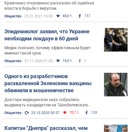
Кравченко откровенно рассказал об ошибках
власти в борьбе с вирусом
48,0 т.
157
Общество
22.01.2021 16:00
Эпидемиолог заявил, что Украине
необходим локдаун в 60 дней
Медик пояснил, почему эффективным будет
именно такой срок
16,0 т.
2
Общество
27.11.2020 01:05
Одного из разработчиков
расхваленной Зеленским вакцины
обвинили в мошенничестве
Доктора медицинских наук собрались
выдвинуть кандидатом на "Шнобелевскую
премию"
70,7 т.
128
Общество
23.10.2020 00:57
Капитан "Днепра" рассказал, чем