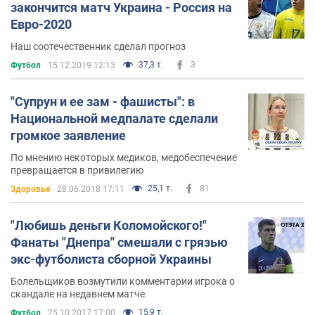
закончится матч Украина - Россия на
Евро-2020
Наш соотечественник сделал прогноз
37,3 т.
3
Футбол
15.12.2019 12:13
"Супрун и ее зам - фашисты": в
Национальной медпалате сделали
громкое заявление
По мнению некоторых медиков, медобеспечение
превращается в привилегию
25,1 т.
81
Здоровье
28.06.2018 17:11
"Любишь деньги Коломойского!"
Фанаты "Днепра" смешали с грязью
экс-футболиста сборной Украины
Болельщиков возмутили комментарии игрока о
скандале на недавнем матче
15,9 т.
Футбол
25.10.2017 17:00