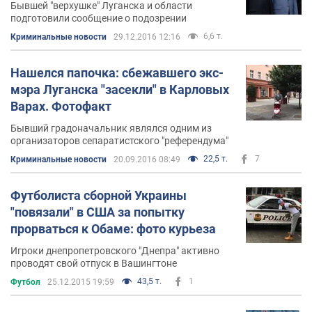
Бывшей "верхушке" Луганска и области
подготовили сообщение о подозрении
6,6 т.
Криминальные новости
29.12.2016 12:16
Нашелся папочка: сбежавшего экс-
мэра Луганска "засекли" в Карловых
Варах. Фотофакт
Бывший градоначальник являлся одним из
организаторов сепаратистского "референдума"
22,5 т.
7
Криминальные новости
20.09.2016 08:49
Футболиста сборной Украины
"повязали" в США за попытку
прорваться к Обаме: фото курьеза
Игроки днепропетровского "Днепра" активно
проводят свой отпуск в Вашингтоне
43,5 т.
1
Футбол
25.12.2015 19:59