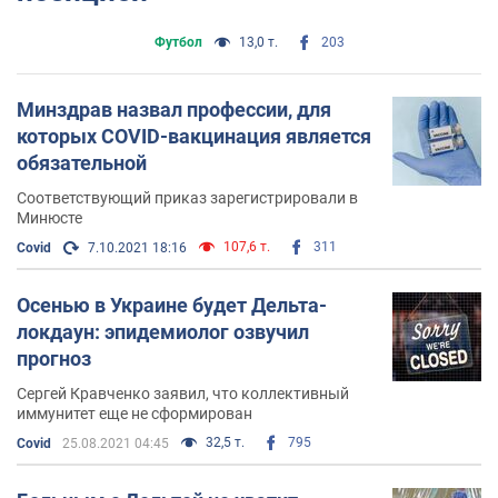
Футбол
13,0 т.
203
Минздрав назвал профессии, для
которых COVID-вакцинация является
обязательной
Соответствующий приказ зарегистрировали в
Минюсте
107,6 т.
311
Covid
7.10.2021 18:16
Осенью в Украине будет Дельта-
локдаун: эпидемиолог озвучил
прогноз
Сергей Кравченко заявил, что коллективный
иммунитет еще не сформирован
32,5 т.
795
Covid
25.08.2021 04:45