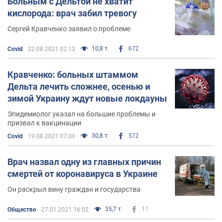
Больным с Дельтой не хватит
кислорода: врач забил тревогу
Сергей Кравченко заявил о проблеме
10,8 т.
672
Covid
22.08.2021 02:12
Кравченко: больных штаммом
Дельта лечить сложнее, осенью и
зимой Украину ждут новые локдауны
Эпидемиолог указал на большие проблемы и
призвал к вакцинации
30,8 т.
572
Covid
19.08.2021 07:00
Врач назвал одну из главных причин
смертей от коронавируса в Украине
Он раскрыл вину граждан и государства
35,7 т.
11
Общество
27.01.2021 16:02