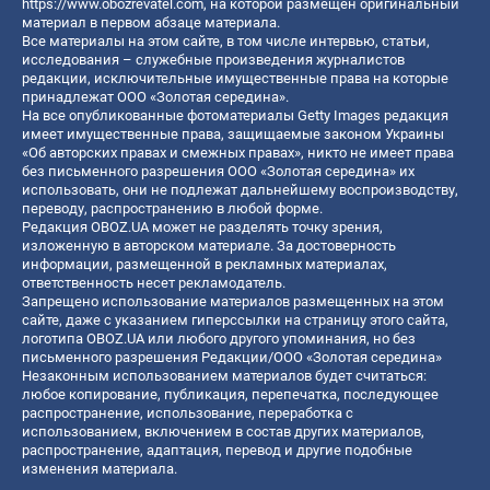
https://www.obozrevatel.com
, на которой размещен оригинальный
материал в первом абзаце материала.
Все материалы на этом сайте, в том числе интервью, статьи,
исследования – служебные произведения журналистов
редакции, исключительные имущественные права на которые
принадлежат ООО «Золотая середина».
На все опубликованные фотоматериалы Getty Images редакция
имеет имущественные права, защищаемые законом Украины
«Об авторских правах и смежных правах», никто не имеет права
без письменного разрешения ООО «Золотая середина» их
использовать, они не подлежат дальнейшему воспроизводству,
переводу, распространению в любой форме.
Редакция OBOZ.UA может не разделять точку зрения,
изложенную в авторском материале. За достоверность
информации, размещенной в рекламных материалах,
ответственность несет рекламодатель.
Запрещено использование материалов размещенных на этом
сайте, даже с указанием гиперссылки на страницу этого сайта,
логотипа OBOZ.UA или любого другого упоминания, но без
письменного разрешения Редакции/ООО «Золотая середина»
Незаконным использованием материалов будет считаться:
любое копирование, публикация, перепечатка, последующее
распространение, использование, переработка с
использованием, включением в состав других материалов,
распространение, адаптация, перевод и другие подобные
изменения материала.