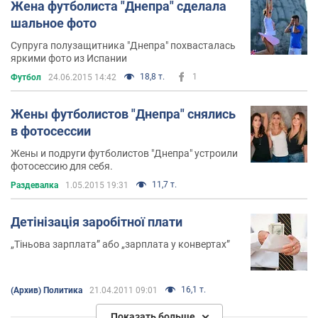
Жена футболиста "Днепра" сделала
шальное фото
Супруга полузащитника "Днепра" похвасталась
яркими фото из Испании
18,8 т.
1
Футбол
24.06.2015 14:42
Жены футболистов "Днепра" снялись
в фотосессии
Жены и подруги футболистов "Днепра" устроили
фотосессию для себя.
11,7 т.
Раздевалка
1.05.2015 19:31
Детінізація заробітної плати
„Тіньова зарплата” або „зарплата у конвертах”
16,1 т.
(Архив) Политика
21.04.2011 09:01
Показать больше