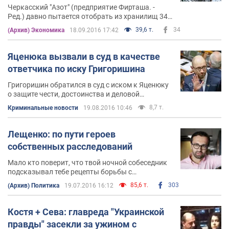
Черкасский "Азот" (предприятие Фирташа. -
Ред.) давно пытается отобрать из хранилищ 345
млн кубометров газа
39,6 т.
34
(Архив) Экономика
18.09.2016 17:42
Яценюка вызвали в суд в качестве
ответчика по иску Григоришина
Григоришин обратился в суд с иском к Яценюку
о защите чести, достоинства и деловой
репутации
8,7 т.
Криминальные новости
19.08.2016 10:46
Лещенко: по пути героев
собственных расследований
Мало кто поверит, что твой ночной собеседник
подсказывал тебе рецепты борьбы с
коррупцией. В итоге получается, что ты идешь
85,6 т.
303
(Архив) Политика
19.07.2016 16:12
по стандартному пути многих героев твоих
расследований, которые прокладывают себе
путь к власти через договорняки с одиозными
Костя + Сева: главреда "Украинской
бизнесменами
правды" засекли за ужином с