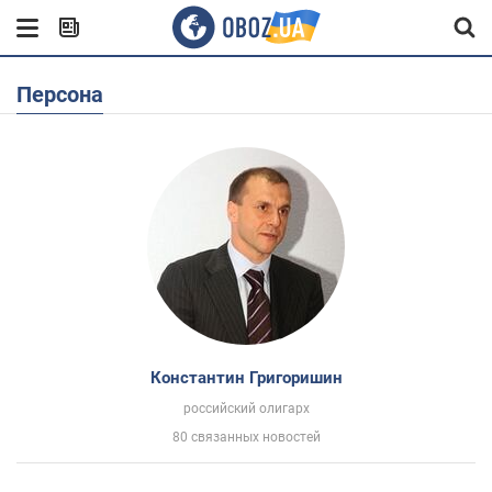
Персона
Константин Григоришин
российский олигарх
80 связанных новостей