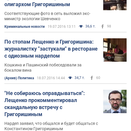
олигархом Григоришиным
Соответствующие фото в сеть выложил экс-
министр экологии Шевченко
36,6 т.
98
Криминальные новости
19.07.2016 13:11
По стопам Лещенко и Григоришина:
журналистку "застукали" в ресторане
с одиозным нардепом
Кошкина и Пашинский побеседовали за
бокалом вина
34,7 т.
60
(Архив) Политика
18.07.2016 14:44
"Не собираюсь оправдываться":
Лещенко прокомментировал
скандальную встречу с
Григоришиным
Нардеп заявил, что общался и будет общаться с
Константином Григоришиным