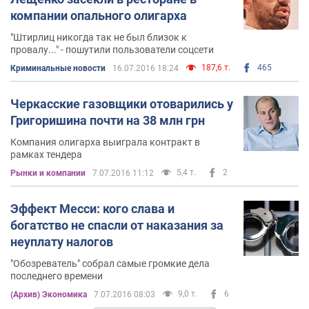
компании опального олигарха
"Штирлиц никогда так не был близок к
провалу..." - пошутили пользователи соцсети
187,6 т.
465
Криминальные новости
16.07.2016 18:24
Черкасские газовщики отоварились у
Григоришина почти на 38 млн грн
Компания олигарха выиграла контракт в
рамках тендера
5,4 т.
2
Рынки и компании
7.07.2016 11:12
Эффект Месси: кого слава и
богатство не спасли от наказания за
неуплату налогов
"Обозреватель" собрал самые громкие дела
последнего времени
9,0 т.
6
(Архив) Экономика
7.07.2016 08:03