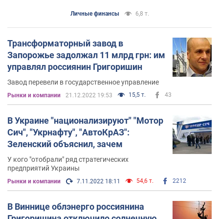
Интерпола
Личные финансы
6,8 т.
Трансформаторный завод в
Запорожье задолжал 11 млрд грн: им
управлял россиянин Григоришин
Завод перевели в государственное управление
15,5 т.
43
Рынки и компании
21.12.2022 19:53
В Украине "национализируют" "Мотор
Сич", "Укрнафту", "АвтоКрАЗ":
Зеленский объяснил, зачем
У кого "отобрали" ряд стратегических
предприятий Украины
54,6 т.
2212
Рынки и компании
7.11.2022 18:11
В Виннице облэнерго россиянина
Григоришина отключило солнечную