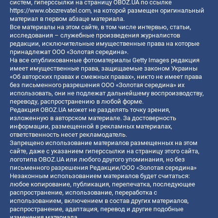
систем, гиперссылки на страницу OBOZ.UA по ссылке
https://www.obozrevatel.com
, на которой размещен оригинальный
материал в первом абзаце материала.
Все материалы на этом сайте, в том числе интервью, статьи,
исследования – служебные произведения журналистов
редакции, исключительные имущественные права на которые
принадлежат ООО «Золотая середина».
На все опубликованные фотоматериалы Getty Images редакция
имеет имущественные права, защищаемые законом Украины
«Об авторских правах и смежных правах», никто не имеет права
без письменного разрешения ООО «Золотая середина» их
использовать, они не подлежат дальнейшему воспроизводству,
переводу, распространению в любой форме.
Редакция OBOZ.UA может не разделять точку зрения,
изложенную в авторском материале. За достоверность
информации, размещенной в рекламных материалах,
ответственность несет рекламодатель.
Запрещено использование материалов размещенных на этом
сайте, даже с указанием гиперссылки на страницу этого сайта,
логотипа OBOZ.UA или любого другого упоминания, но без
письменного разрешения Редакции/ООО «Золотая середина»
Незаконным использованием материалов будет считаться:
любое копирование, публикация, перепечатка, последующее
распространение, использование, переработка с
использованием, включением в состав других материалов,
распространение, адаптация, перевод и другие подобные
изменения материала.