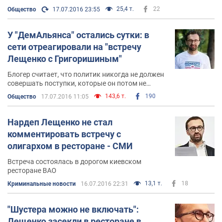
25,4 т.
22
Общество
17.07.2016 23:55
У "ДемАльянса" остались сутки: в
сети отреагировали на "встречу
Лещенко с Григоришиным"
Блогер считает, что политик никогда не должен
совершать поступки, которые он потом не
сможет объяснить публично
143,6 т.
190
Общество
17.07.2016 11:05
Нардеп Лещенко не стал
комментировать встречу с
олигархом в ресторане - СМИ
Встреча состоялась в дорогом киевском
ресторане BAO
13,1 т.
18
Криминальные новости
16.07.2016 22:31
"Шустера можно не включать":
Лещенко засекли в ресторане в