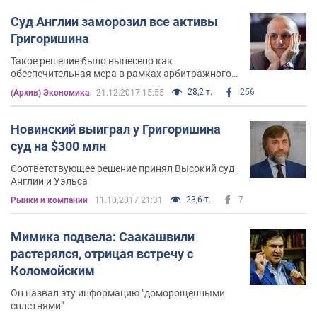
Суд Англии заморозил все активы
Григоришина
Такое решение было вынесено как
обеспечительная мера в рамках арбитражного
разбирательства с Вадимом Новинским
28,2 т.
256
(Архив) Экономика
21.12.2017 15:55
Новинский выиграл у Григоришина
суд на $300 млн
Соответствующее решение принял Высокий суд
Англии и Уэльса
23,6 т.
7
Рынки и компании
11.10.2017 21:31
Мимика подвела: Саакашвили
растерялся, отрицая встречу с
Коломойским
Он назвал эту информацию "доморощенными
сплетнями"