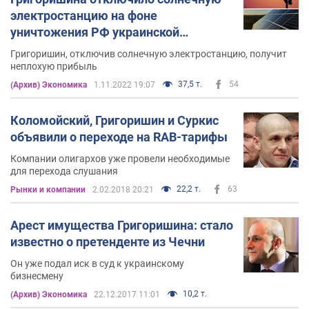
электростанцию на фоне
уничтожения РФ украинской
энергетики
Григоришин, отключив солнечную электростанцию, получит
неплохую прибыль
37,5 т.
54
(Архив) Экономика
1.11.2022 19:07
Коломойский, Григоришин и Суркис
объявили о переходе на RAB-тарифы
Компании олигархов уже провели необходимые
для перехода слушания
22,2 т.
63
Рынки и компании
2.02.2018 20:21
Арест имущества Григоришина: стало
известно о претенденте из Чечни
Он уже подал иск в суд к украинскому
бизнесмену
10,2 т.
(Архив) Экономика
22.12.2017 11:01