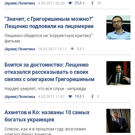
25,3 т.
26
(Архив) Политика
9.09.2017 00:30
"Значит, с Григоришиным можно?"
Лещенко подловили на лицемерии
Лещенко обиделся на "корректную критику"
фильма
8,4 т.
(Архив) Политика
16.05.2017 15:11
Боится за достоинство: Лещенко
отказался рассказывать о своих
связях с олигархом Григоришиным
Нардеп уверяет, что все слухи - неправда
19,3 т.
9
(Архив) Политика
4.05.2017 11:07
Ахметов и Ко: названы 10 самых
богатых украинцев
Список, как и в прошлом году, возглавил
олигарх Ринат Ахметов