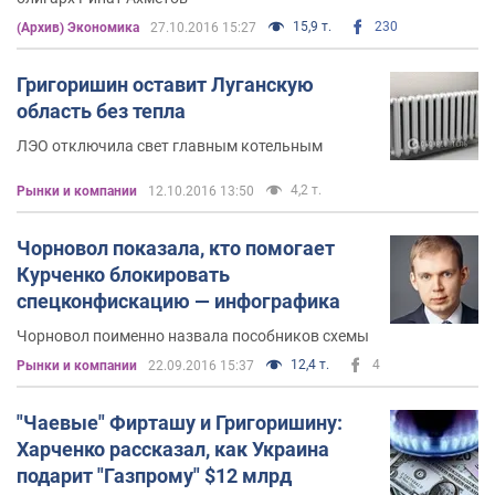
15,9 т.
230
(Архив) Экономика
27.10.2016 15:27
Григоришин оставит Луганскую
область без тепла
ЛЭО отключила свет главным котельным
4,2 т.
Рынки и компании
12.10.2016 13:50
Чорновол показала, кто помогает
Курченко блокировать
спецконфискацию — инфографика
Чорновол поименно назвала пособников схемы
12,4 т.
4
Рынки и компании
22.09.2016 15:37
"Чаевые" Фирташу и Григоришину:
Харченко рассказал, как Украина
подарит "Газпрому" $12 млрд