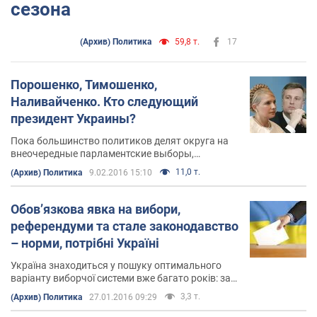
сезона
(Архив) Политика
59,8 т.
17
Порошенко, Тимошенко,
Наливайченко. Кто следующий
президент Украины?
Пока большинство политиков делят округа на
внеочередные парламентские выборы,
некоторые из них уже концентрируют свои
11,0 т.
(Архив) Политика
9.02.2016 15:10
стратегии на следующих президентских
выборах. В первую очередь, это - Петр
Порошенко, Юлия Тимошенко и ... Валентин
Обов’язкова явка на вибори,
Наливайченко
референдуми та стале законодавство
– норми, потрібні Україні
Україна знаходиться у пошуку оптимального
варіанту виборчої системи вже багато років: за
час незалежності мали місце і мажоритарна, і
3,3 т.
(Архив) Политика
27.01.2016 09:29
змішана, і пропорційна системи. Наразі в нашій
країні фактично не існує міжелекторального