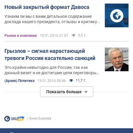
періоду: майже одразу після підведення
Новый закрытый формат Давоса
підсумків одних виборів стартують наступні
Узнаем ли мы с вами детальное содержание
доклада нашего президента, отзывы и критику
европейских политиков о нем - далеко не факт.
Ведь в этом году мероприятие пройдёт по сути
9,3 т.
Рынки и компании
19.01.2016 21:07
за закрытыми дверьми
Грызлов – сигнал нарастающей
тревоги России касательно санкций
Это крайне невыгодно для России, так как
данный визит и не достигшие цели переговоры
не дали возможности ускорить темп
11,7 т.
(Архив) Политика
19.01.2016 08:46
нормализации торговых отношений с Европой
Показать больше
Анне Быкова