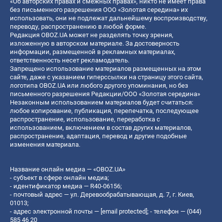
«Об авторских правах и смежных правах», никто не имеет права
без письменного разрешения ООО «Золотая середина» их
использовать, они не подлежат дальнейшему воспроизводству,
переводу, распространению в любой форме.
Редакция OBOZ.UA может не разделять точку зрения,
изложенную в авторском материале. За достоверность
информации, размещенной в рекламных материалах,
ответственность несет рекламодатель.
Запрещено использование материалов размещенных на этом
сайте, даже с указанием гиперссылки на страницу этого сайта,
логотипа OBOZ.UA или любого другого упоминания, но без
письменного разрешения Редакции/ООО «Золотая середина»
Незаконным использованием материалов будет считаться:
любое копирование, публикация, перепечатка, последующее
распространение, использование, переработка с
использованием, включением в состав других материалов,
распространение, адаптация, перевод и другие подобные
изменения материала.
Название онлайн медиа — «OBOZ.UA»
- субъект в сфере онлайн медиа;
- идентификатор медиа — R40-06156;
- почтовый адрес — ул. Деревообрабатывающая, д. 7, г. Киев,
01013;
- адрес электронной почты —
[email protected]
; - телефон — (044)
585 46 20