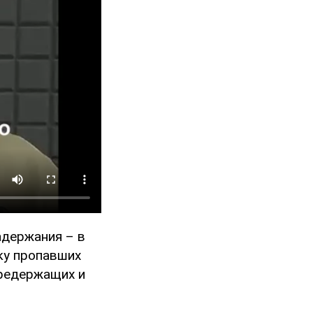
адержания – в
ку пропавших
предержащих и