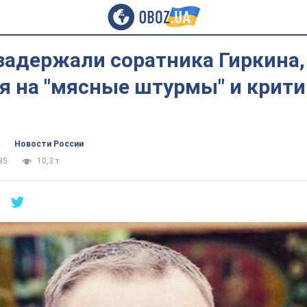
задержали соратника Гиркина
я на "мясные штурмы" и крити
ч
Новости России
35
10,3 т.