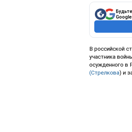
Будьте
Google
В российской с
участника войн
осужденного в 
(Стрелкова
) и 