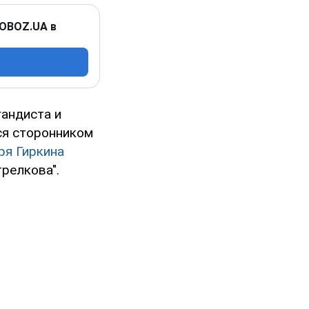
 OBOZ.UA в
гандиста и
ся сторонником
ря Гиркина
релкова".