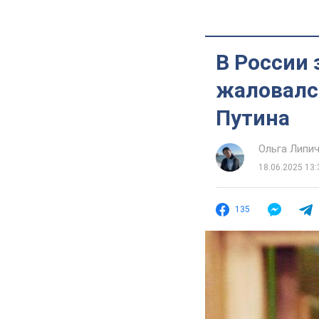
В России 
жаловалс
Путина
Ольга Липи
18.06.2025 13:
135