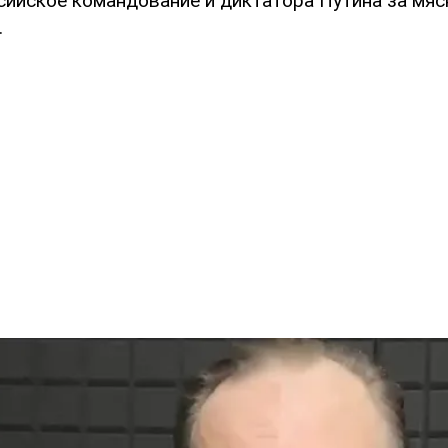
сийское командование и диктатора Путина за мя
.