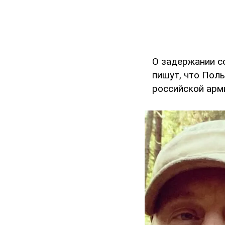
О задержании со
пишут, что Пол
российской арми