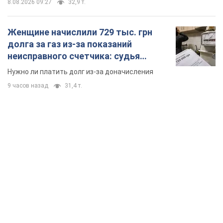
8.08.2026 09:27
32,9 т.
Женщине начислили 729 тыс. грн
долга за газ из-за показаний
неисправного счетчика: судья
вынес неожиданное решение
Нужно ли платить долг из-за доначисления
9 часов назад
31,4 т.