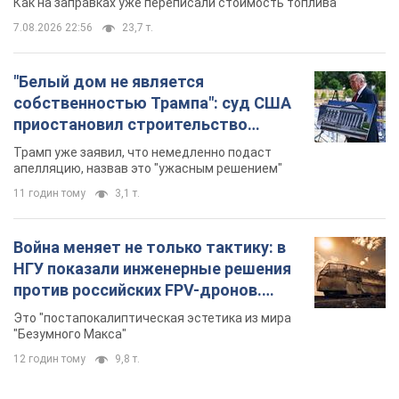
Как на заправках уже переписали стоимость топлива
7.08.2026 22:56
23,7 т.
"Белый дом не является
собственностью Трампа": суд США
приостановил строительство
бального зала стоимостью 400 млн
Трамп уже заявил, что немедленно подаст
долларов
апелляцию, назвав это "ужасным решением"
11 годин тому
3,1 т.
Война меняет не только тактику: в
НГУ показали инженерные решения
против российских FPV-дронов.
Фото
Это "постапокалиптическая эстетика из мира
"Безумного Макса"
12 годин тому
9,8 т.