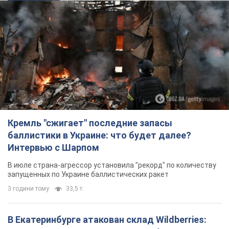
Кремль "сжигает" последние запасы
баллистики в Украине: что будет далее?
Интервью с Шарпом
В июле страна-агрессор установила "рекорд" по количеству
запущенных по Украине баллистических ракет
3 години тому
33,5 т.
В Екатеринбурге атакован склад Wildberries: