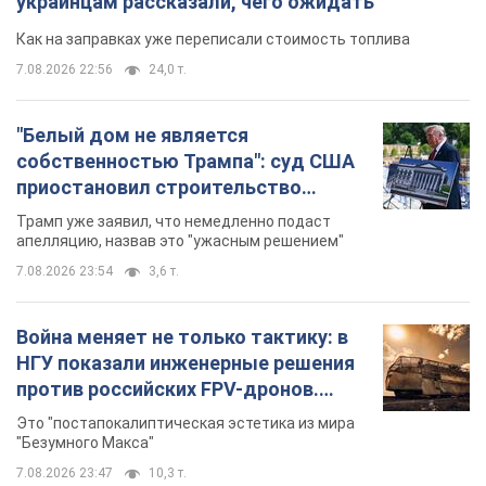
украинцам рассказали, чего ожидать
Как на заправках уже переписали стоимость топлива
7.08.2026 22:56
24,0 т.
"Белый дом не является
собственностью Трампа": суд США
приостановил строительство
бального зала стоимостью 400 млн
Трамп уже заявил, что немедленно подаст
долларов
апелляцию, назвав это "ужасным решением"
7.08.2026 23:54
3,6 т.
Война меняет не только тактику: в
НГУ показали инженерные решения
против российских FPV-дронов.
Фото
Это "постапокалиптическая эстетика из мира
"Безумного Макса"
7.08.2026 23:47
10,3 т.