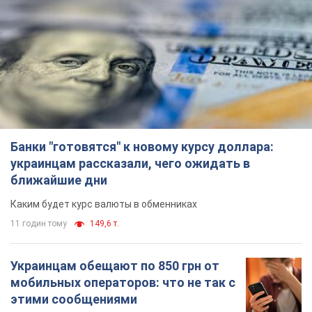
Каким будет курс валюты в обменниках
11 годин тому
149,6 т.
Украинцам обещают по 850 грн от
мобильных операторов: что не так с
этими сообщениями
Как не попасть в ловушку мошенников
6.08.2026 21:02
14,2 т.
Самый дорогой футболист
"Динамо" забил "Карабаху" уже на
10-й минуте матча. Видео
Поединок проходит в Польше
6.08.2026 20:48
6,1 т.