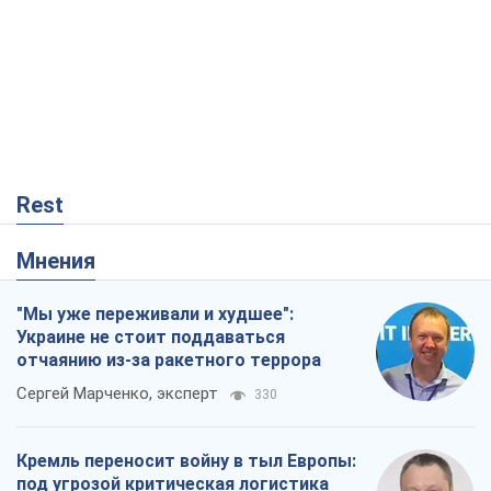
"Мы уже переживали и худшее":
Украине не стоит поддаваться
отчаянию из-за ракетного террора
Сергей Марченко, эксперт
330
Кремль переносит войну в тыл Европы:
под угрозой критическая логистика
Виктор Ягун
12,0 т.
Мэр Москвы внезапно захотел мира,
как становятся послом в США и новые
украинские топ-рейтинги
Александр Кирш
240