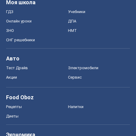
Food Oboz
Рецепты
Напитки
Диеты
Экономика
Рынки и компании
Mакроэкономика
MedOboz
Новости медицины
MAMACLUB
Шоу
Афиша
Сплетни
Красота
Мода