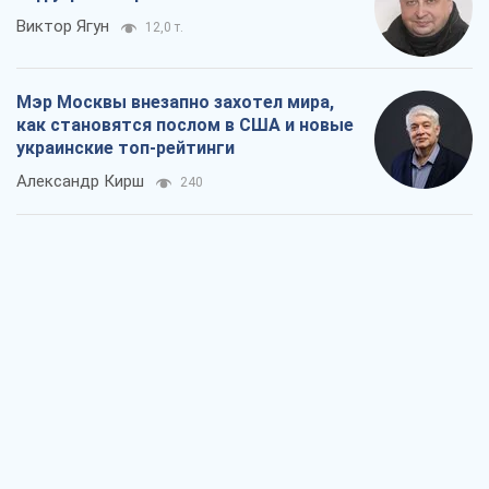
О запланированной вырубке более 600
деревьев и теплотрассе: что
происходит на Теремках в Киеве
Владислав Самойленко
1,4 т.
Как атаки Сил обороны Украины
сократили экспорт российских
нефтепродуктов
Андрей Клименко
3,3 т.