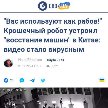
"Вас используют как рабов!"
Крошечный робот устроил
"восстание машин" в Китае:
видео стало вирусным
Инна Василюк
Наука Обоз
28.11.2024 11:30
6,9 т.
20