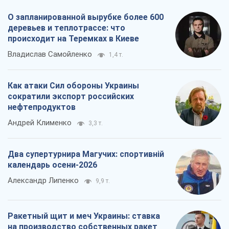
Два супертурнира Магучих: спортивній
календарь осени-2026
Александр Липенко
9,9 т.
Ракетный щит и меч Украины: ставка
на производство собственных ракет
Кирилл Татаринов
4,0 т.
Все мнения
О компании
Команда
Правовая информация
Политика