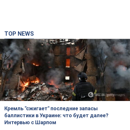
Кремль "сжигает" последние запасы
баллистики в Украине: что будет далее?
Интервью с Шарпом
В июле страна-агрессор установила "рекорд" по количеству
запущенных по Украине баллистических ракет
3 години тому
34,3 т.
В Екатеринбурге атакован склад Wildberries:
есть попадания, поднялся дым. Фото и видео
Россиянам не помогла даже работа ПВО
3 години тому
7,6 т.
С 1 сентября украинским учителям повысят