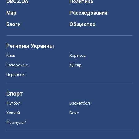
Спорт
Футбол
Баскетбол
Хоккей
Бокс
Формула-1
Моя школа
ГДЗ
Учебники
Онлайн уроки
ДПА
ЗНО
НМТ
СНГ решебники
Авто
Тест Драйв
Электромобили
Акции
Сервис