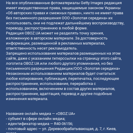
На все опубликованные фотоматериалы Getty Images редакция
имеет имущественные права, защищаемые законом Украины
«Об авторских правах и смежных правах», никто не имеет права
без письменного разрешения ООО «Золотая середина» их
использовать, они не подлежат дальнейшему воспроизводству,
переводу, распространению в любой форме.
Редакция OBOZ.UA может не разделять точку зрения,
изложенную в авторском материале. За достоверность
информации, размещенной в рекламных материалах,
ответственность несет рекламодатель.
Запрещено использование материалов размещенных на этом
сайте, даже с указанием гиперссылки на страницу этого сайта,
логотипа OBOZ.UA или любого другого упоминания, но без
письменного разрешения Редакции/ООО «Золотая середина»
Незаконным использованием материалов будет считаться:
любое копирование, публикация, перепечатка, последующее
распространение, использование, переработка с
использованием, включением в состав других материалов,
распространение, адаптация, перевод и другие подобные
изменения материала.
Название онлайн медиа — «OBOZ.UA»
- субъект в сфере онлайн медиа;
- идентификатор медиа — R40-06156;
- почтовый адрес — ул. Деревообрабатывающая, д. 7, г. Киев,