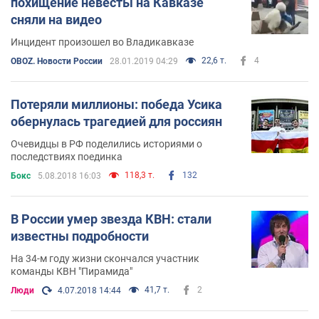
похищение невесты на Кавказе
сняли на видео
Инцидент произошел во Владикавказе
22,6 т.
4
OBOZ. Новости России
28.01.2019 04:29
Потеряли миллионы: победа Усика
обернулась трагедией для россиян
Очевидцы в РФ поделились историями о
последствиях поединка
118,3 т.
132
Бокс
5.08.2018 16:03
В России умер звезда КВН: стали
известны подробности
На 34-м году жизни скончался участник
команды КВН "Пирамида"
41,7 т.
2
Люди
4.07.2018 14:44