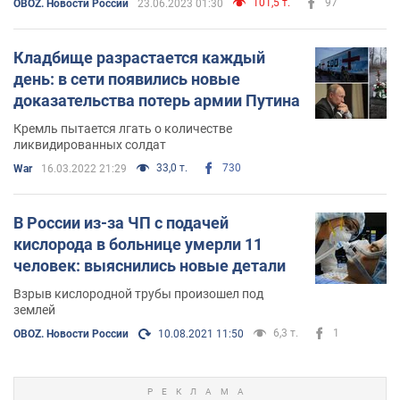
101,5 т.
97
OBOZ. Новости России
23.06.2023 01:30
Кладбище разрастается каждый
день: в сети появились новые
доказательства потерь армии Путина
Кремль пытается лгать о количестве
ликвидированных солдат
33,0 т.
730
War
16.03.2022 21:29
В России из-за ЧП с подачей
кислорода в больнице умерли 11
человек: выяснились новые детали
Взрыв кислородной трубы произошел под
землей
6,3 т.
1
OBOZ. Новости России
10.08.2021 11:50