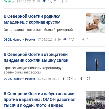
19,0 т.
25
Футбол
25.01.2021 21:58
В Северной Осетии родился
младенец с коронавирусом
Он заразился, пока мать была беременной
16,6 т.
6
OBOZ. Новости России
17.05.2020 18:49
В Северной Осетии отрицатели
пандемии сожгли вышку связи
Протестующие назвали коронавирус
вселенским заговором
35,4 т.
109
OBOZ. Новости России
3.05.2020 06:21
В Северной Осетии взбунтовались
против карантина: ОМОН разогнал
тысячи людей. Фото и видео