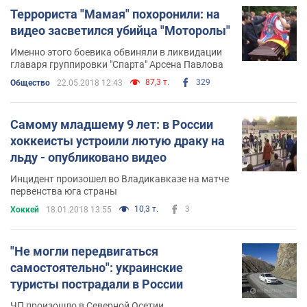
Террориста "Мамая" похоронили: на
видео засветился убийца "Моторолы"
Именно этого боевика обвиняли в ликвидации
главаря группировки "Спарта" Арсена Павлова
87,3 т.
329
Общество
22.05.2018 12:43
Самому младшему 9 лет: в России
хоккеисты устроили лютую драку на
льду - опубликовано видео
Инцидент произошел во Владикавказе на матче
первенства юга страны
10,3 т.
3
Хоккей
18.01.2018 13:55
"Не могли передвигаться
самостоятельно": украинские
туристы пострадали в России
ЧП произошло в Северной Осетии