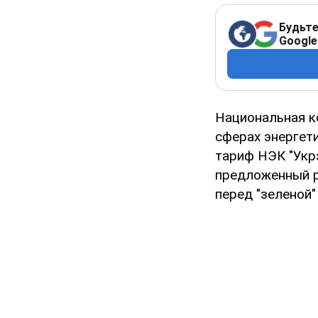
Будьте
Google
Национальная к
сферах энергет
тариф НЭК "Укрэ
предложенный р
перед "зеленой"