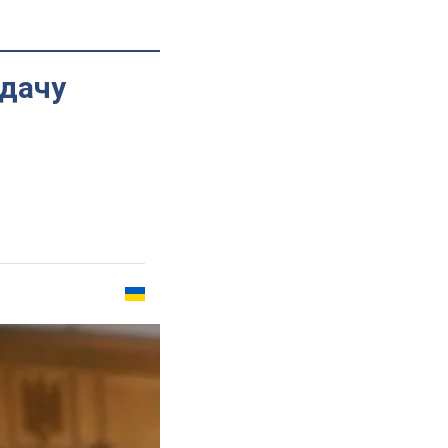
едачу