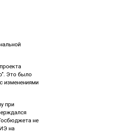
ональной
 проекта
о". Это было
 с изменениями
у при
тверждался
 Госбюджета не
ВИЭ на