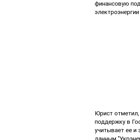
финансовую под
электроэнергии 
Юрист отметил,
поддержку в Го
учитывает ее и 
данным "Укрэне