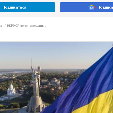
Подписаться
Подписа
ка
НКРЭКУ может утвердить...