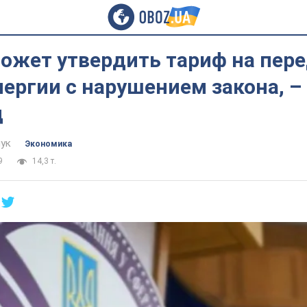
ожет утвердить тариф на пер
ергии с нарушением закона, –
ц
ук
Экономика
9
14,3 т.