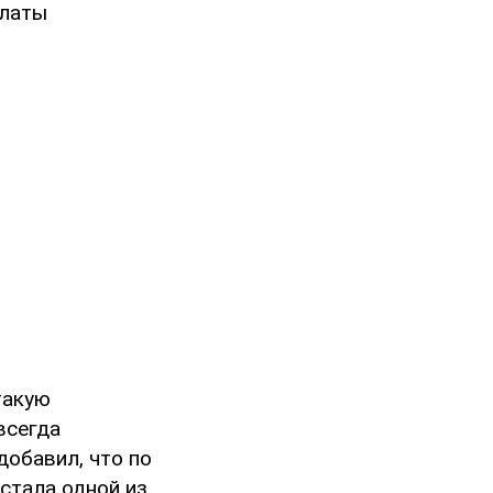
платы
такую
всегда
добавил, что по
стала одной из