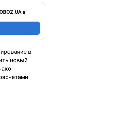
 OBOZ.UA в
лирование в
дить новый
нако
расчетами