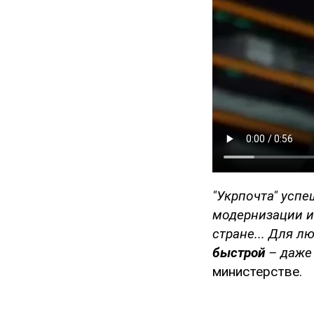
"Укрпочта" усп
модернизации и
стране... Для л
быстрой
– даже 
министерстве.