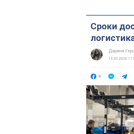
Сроки до
логистик
Дарина Гер
19.05.2026 11:
0