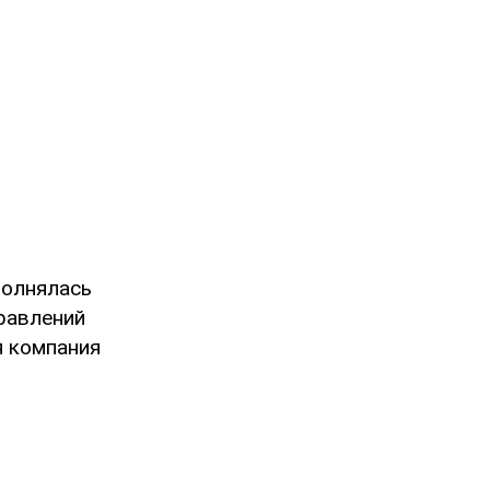
полнялась
равлений
я компания