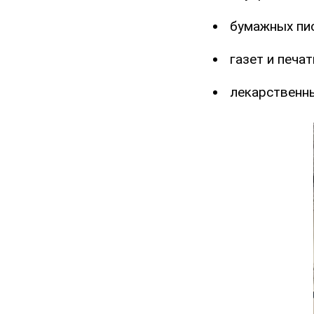
бумажных пи
газет и печа
лекарственны