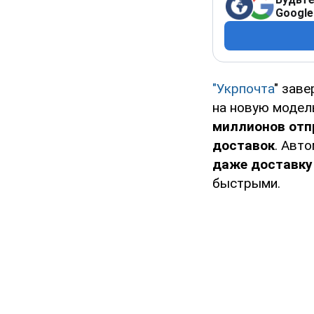
Google
"Укрпочта
" зав
на новую модел
миллионов отп
доставок
. Авт
даже доставку
быстрыми.