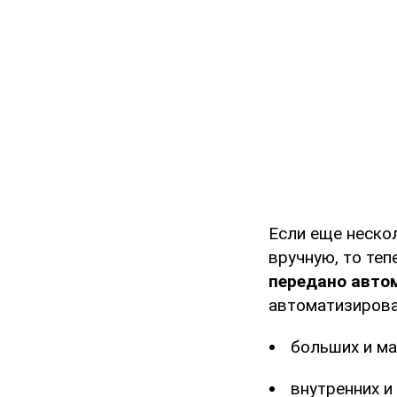
Если еще неско
вручную, то те
передано авто
автоматизирова
больших и ма
внутренних и