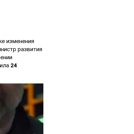
же изменения
инистр развития
шении
тила
24