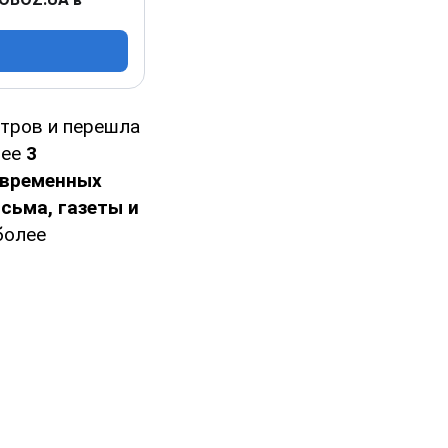
тров и перешла
лее
3
евременных
сьма, газеты и
более