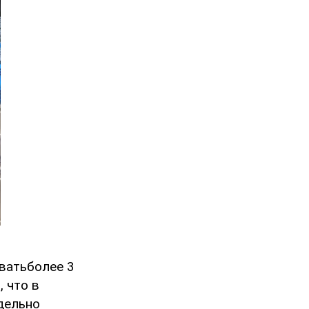
ватьболее 3
с
, что в
тдельно