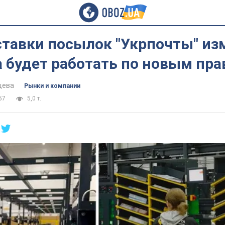
ставки посылок "Укрпочты" из
а будет работать по новым пр
цева
Рынки и компании
57
5,0 т.