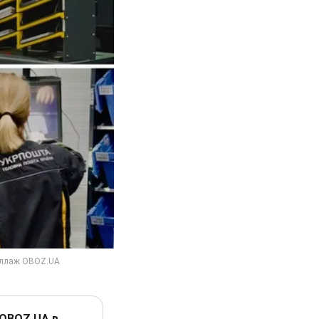
 OBOZ.UA в