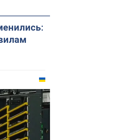
менились:
авилам