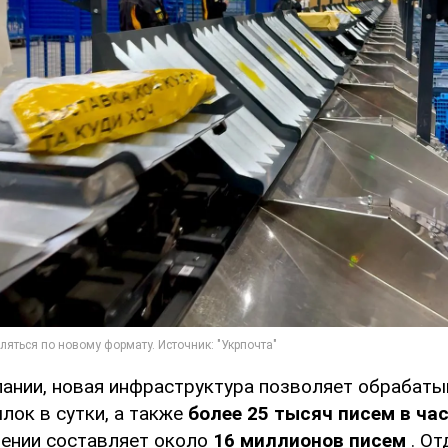
ании, новая инфраструктура позволяет обрабаты
лок в сутки, а также
более 25 тысяч писем в ча
ении составляет около
16 миллионов писем
. О