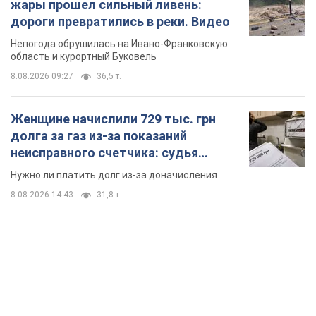
жары прошел сильный ливень:
дороги превратились в реки. Видео
Непогода обрушилась на Ивано-Франковскую
область и курортный Буковель
8.08.2026 09:27
36,5 т.
Женщине начислили 729 тыс. грн
долга за газ из-за показаний
неисправного счетчика: судья
вынес неожиданное решение
Нужно ли платить долг из-за доначисления
8.08.2026 14:43
31,8 т.