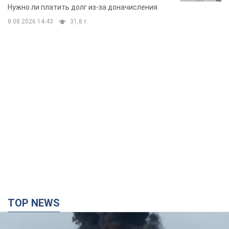
вынес неожиданное решение
Нужно ли платить долг из-за доначисления
8.08.2026 14:43
31,8 т.
TOP NEWS