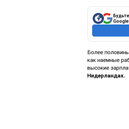
Будьте
Google
Более половины
как наемные ра
высокие зарпла
Нидерландах.