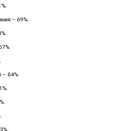
1%.
ния – 69%.
8%.
67%.
.
 – 64%.
1%.
%.
.
3%.