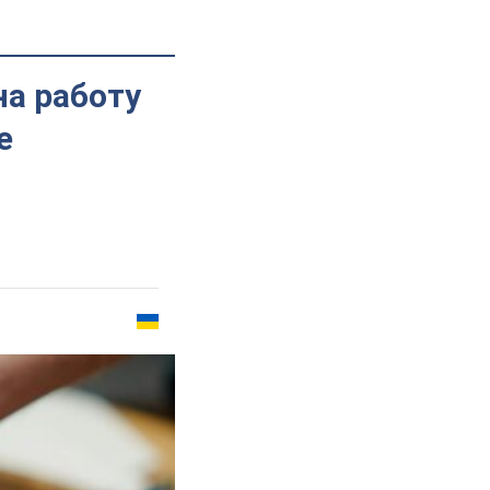
а работу
е