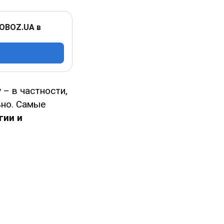
 OBOZ.UA в
 – в частности,
ьно. Самые
гии и