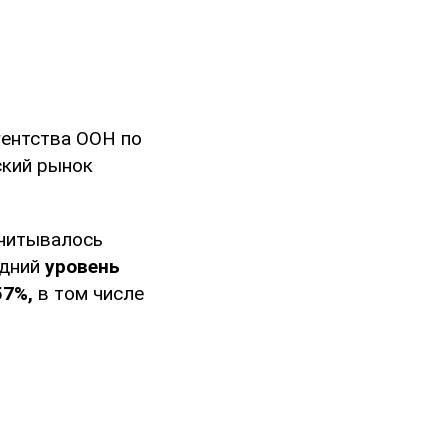
ентства ООН по
ский рынок
считывалось
едний
уровень
57%,
в том числе