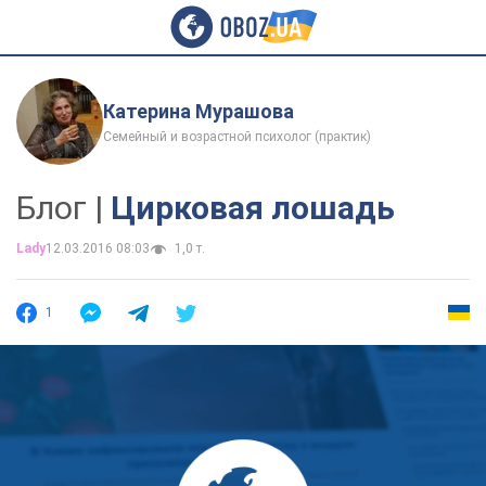
Катерина Мурашова
Семейный и возрастной психолог (практик)
Блог |
Цирковая лошадь
Lady
12.03.2016 08:03
1,0 т.
1