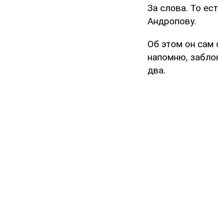
За слова. То ес
Андропову.
Об этом он сам 
напомню, забло
два.