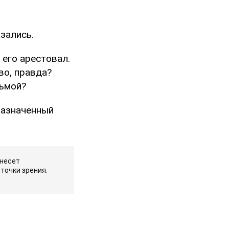
зались.
 его арестовал.
во, правда?
дьмой?
назначенный
 несет
точки зрения.