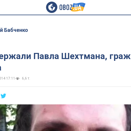
й Бабченко
ержали Павла Шехтмана, граж
а
014 17:11
6,6 т.