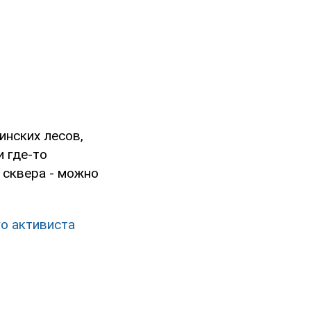
инских лесов,
и где-то
 сквера - можно
го активиста