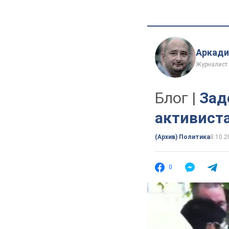
Аркади
Журналист
Блог |
Зад
активист
(Архив) Политика
8.10.2
0