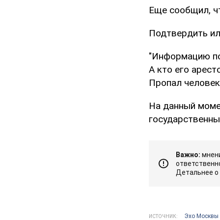
Еще сообщил, ч
Подтвердить ил
"Информацию по
А кто его арест
Пропал человек,
На данный моме
государственны
Важно:
мнени
ответственно
Детальнее о
Эхо Москвы
ИСТОЧНИК: