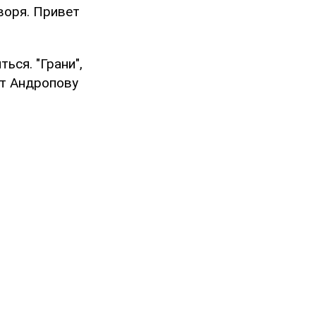
оворя. Привет
ься. "Грани",
ет Андропову