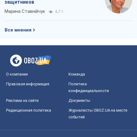
Регионы Украины
Киев
Харьков
Запорожье
Днепр
Черкассы
Спорт
Футбол
Баскетбол
Хоккей
Бокс
Формула-1
Моя школа
ГДЗ
Учебники
Онлайн уроки
ДПА
ЗНО
НМТ