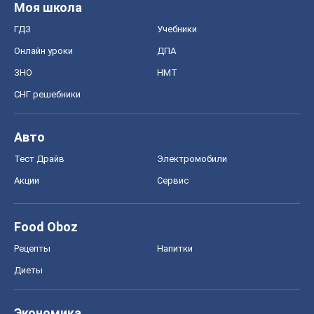
Новости медицины
MAMACLUB
Шоу
Афиша
Сплетни
Красота
Мода
Женский Журнал