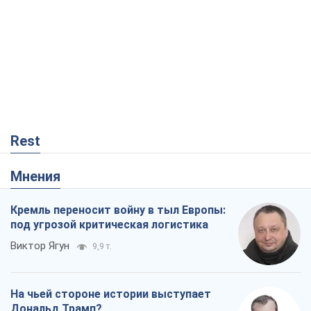
происходит на Теремках в Киеве
Владислав Самойленко
165
Как атаки Сил обороны Украины
сократили экспорт российских
нефтепродуктов
Андрей Клименко
2,2 т.