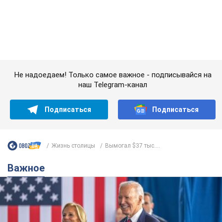
Супруга тяжелобольного Джо Байдена
назвала первый симптом, который
сигнализировал о его "агрессивном" раке
Сначала врачи не обратили на это должного внимания
6.08.2026 12:46
16,0 т.
Отпуск Леси Никитюк в Карпатах
обернулся скандалом: почему
ведущую несправедливо захейтили
Знаменитость вышла на прямую
коммуникацию в сети и расставила все точки
над "i"
12 годин тому
12,8 т.
"Динамо" с победы стартовало в
квалификации Лиги конференций.