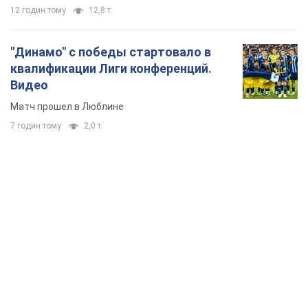
"Защита нашей жизни": Зеленский об
антибаллистической системе FREYJA,
санкциях против России и поддержке аграриев.
Видео
Европейские партнеры присоединяются к совместному
проекту
9 годин тому
66,2 т.
С 1 сентября украинским учителям повысят
зарплаты: Корецкий раскрыл подробности