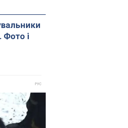
тувальники
 Фото і
РУС