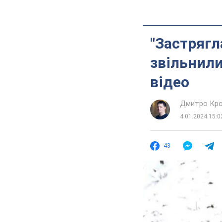
"Застрягл
звільнили
відео
Дмитро Кро
4.01.2024 15:0
43