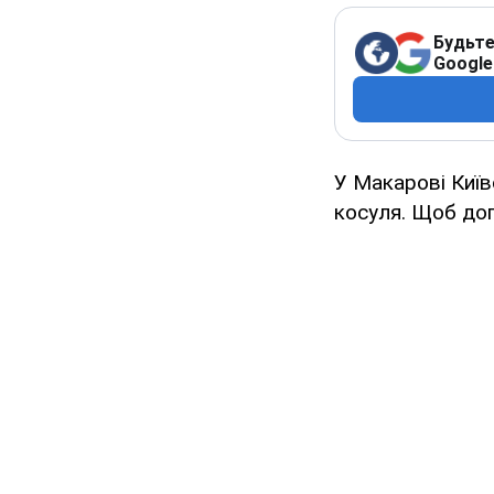
Будьте
Google
У Макарові Київ
косуля. Щоб доп