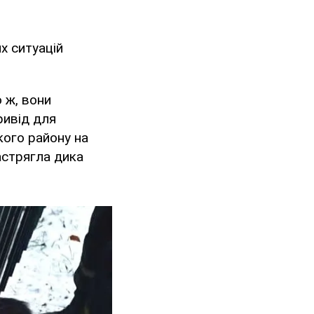
х ситуацій
о ж, вони
ривід для
кого району на
астрягла дика