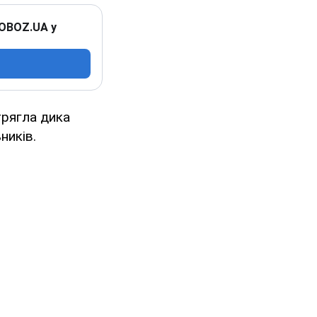
 OBOZ.UA у
трягла дика
ників.