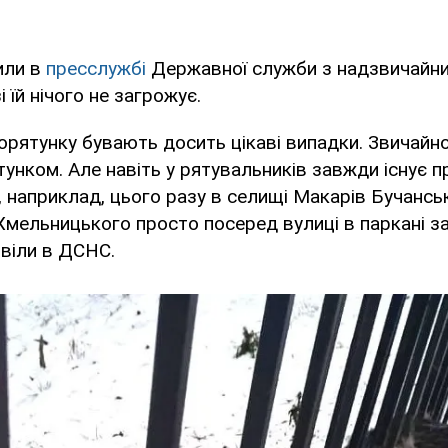
или в
пресслужбі
Державної служби з надзвичайни
 їй нічого не загрожує.
 порятунку бувають досить цікаві випадки. Звичайн
ятунком. Але навіть у рятувальників завжди існує п
, наприклад, цього разу в селищі Макарів Бучансь
Хмельницького просто посеред вулиці в паркані з
овіли в ДСНС.