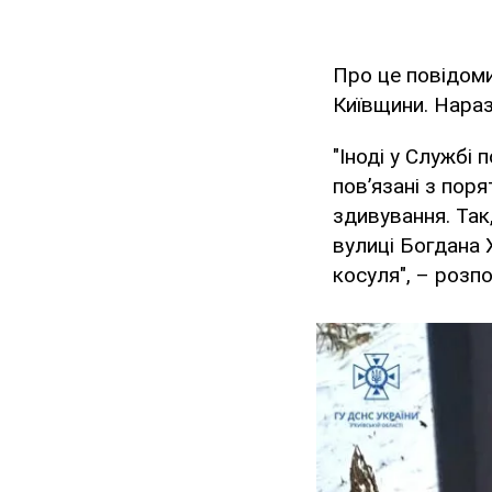
Про це повідом
Київщини. Наразі
"Іноді у Службі
пов’язані з пор
здивування. Так
вулиці Богдана 
косуля", – розп