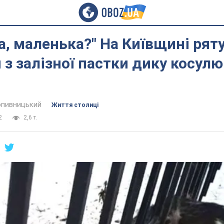
а, маленька?" На Київщині ря
 з залізної пастки дику косулю.
пивницький
Життя столиці
2
2,6 т.