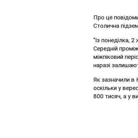
Про це повідом
Столична підзе
"Із понеділка, 
Середній проміжо
міжпіковий періо
наразі залишают
Як зазначили в 
оскільки у вере
800 тисяч, а у в