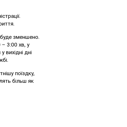
істрації.
риття.
о буде зменшено.
– 3:00 хв, у
у вихідні дні
жбі.
тнішу поїздку,
лять більш як