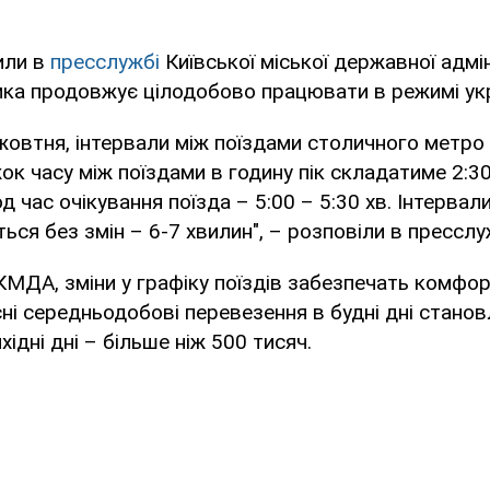
или в
пресслужбі
Київської міської державної адмін
мка продовжує цілодобово працювати в режимі ук
2 жовтня, інтервали між поїздами столичного метр
к часу між поїздами в годину пік складатиме 2:30 
д час очікування поїзда – 5:00 – 5:30 хв. Інтервали 
ься без змін – 6-7 хвилин", – розповіли в пресслу
КМДА, зміни у графіку поїздів забезпечать комфор
сні середньодобові перевезення в будні дні станов
ихідні дні – більше ніж 500 тисяч.