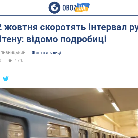
 2 жовтня скоротять інтервал ру
тену: відомо подробиці
пивницький
Життя столиці
0
4,7 т.