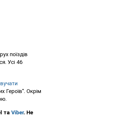
рух поїздів
я. Усі 46
звучати
х Героїв". Окрім
ою.
l та
Viber
. Не