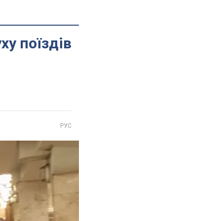
ху поїздів
РУС