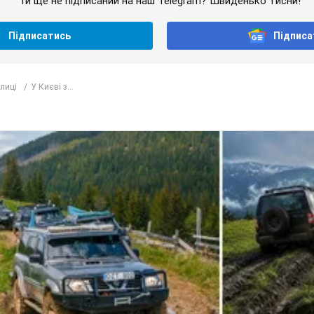
Ти ще не підписаний на наш Telegram? Швиденько тисни!
Підписатись
Підписа
лиці
У Києві з...