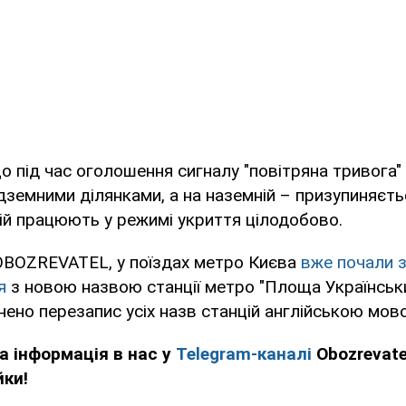
о під час оголошення сигналу "повітряна тривога" 
дземними ділянками, а на наземній – призупиняєтьс
ій працюють у режимі укриття цілодобово.
OBOZREVATEL, у поїздах метро Києва
вже почали 
я
з новою назвою станції метро "Площа Українськи
снено перезапис усіх назв станцій англійською мов
а інформація в нас у
Telegram-каналі
Obozrevate
йки!